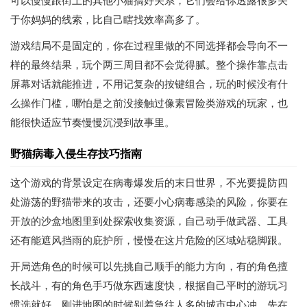
可以慢慢跟街上的其他小猫搞好关系，它们会给你透露很多关
于你妈妈的线索，比自己瞎找效率高多了。
游戏结局不是固定的，你在过程里做的不同选择都会导向不一
样的最终结果，玩个两三周目都不会觉得腻。整个操作靠点击
屏幕对话就能推进，不用记复杂的按键组合，玩的时候没有什
么操作门槛，哪怕是之前没接触过像素冒险类游戏的玩家，也
能很快适应节奏慢慢沉浸到故事里。
野猫病毒入侵生存技巧指南
这个游戏的背景设定在病毒爆发后的末日世界，不光要提防四
处游荡的野猫带来的攻击，还要小心病毒感染的风险，你要在
开放的沙盒地图里到处探索收集资源，自己动手做武器、工具
还有能遮风挡雨的庇护所，慢慢在这片危险的区域站稳脚跟。
开局选角色的时候可以先挑自己顺手的能力方向，有的角色擅
长战斗，有的角色手巧做东西速度快，根据自己平时的游玩习
惯选就好。刚进地图的时候别着急往人多的城市中心冲，先在