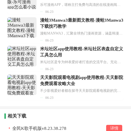
乐可漫画APP，堪称主打免费与高清的在线漫画阅读神器。其官方版提供海量完整版漫画资源，无论是国内漫画，还是日漫、韩漫、台漫、美漫等国外漫画，应有尽有，随时供你阅读。只需轻点一下，便能直接进入阅读界面。不仅如此，乐可漫画最新版本更新速度极快，在这里，你总能抢先看到全网一手漫画章节内容！...
06-23
漫蛙3Manwa3最新图文教程-漫蛙3Manwa3
下载技巧教学
漫蛙MANWA3，汇聚全球热门漫画资源，涵盖韩漫、欧美漫画、国漫等多种类型，题材丰富多样，全方位满足用户阅读喜好。它不仅是阅读平台，更是创作平台，为广大用户打造零门槛创作环境。...
06-23
米坛社区app使用教程-米坛社区表盘自定义
工具怎么用
米坛社区是专为钟表爱好者打造的交流平台。无论你是初涉钟表领域的普通爱好者，还是拥有多年收藏经验的资深玩家，都能在此找到属于自己的天地。 无需注册，就能轻松参与其中。通过专业的讨论论坛与丰富的交互功能，你可与世界各地的钟表爱好者畅快交流。若你钟情于钟表，米坛社区无疑是值得一试的理想之选。在这里，你能获取最新的手表资讯，交流见解，提升鉴赏品味，让每一块手表都成为收藏故事中重要的一部分。感兴趣的朋友，不要错过下载机会。...
06-23
天天影院观看电视剧app使用教程-天天影院
免费观看攻略大全
不少影视爱好者都在探寻天天影院观看电视剧的完整方法，结合最新平台使用规则，本篇新手入门攻略全面讲解观看渠道、检索流程、播放设置以及画面模式调整等实用内容。全文适配手机、电脑等主流设备，步骤简洁易懂，无论是初次使用的新手，还是想要优化观影体验的用户，都能参照内容快速上手，熟练掌握平台各项操作技巧，轻松畅享影视内容。...
06-23
相关下载
全民K歌手机版v8.23.38.278
详情