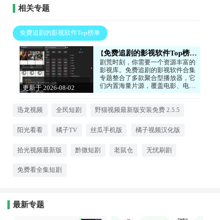
相关专题
免费追剧的影视软件Top榜单
免费追剧的影视软件Top榜单
剧荒时刻，你需要一个资源丰富的
影视库。免费追剧的影视软件合集
专题整合了多款聚合型播放器，它
们内置海量片源，覆盖电影、电视
更新于 2026-08-02
剧、综艺，支持高清画质和极速更
12:23:49
新。无需付费就能享受流畅观影体
验，是宅家娱乐的好帮手。心动的
迅龙视频
全民短剧
野猫视频最新版安装免费 2.5.5
话就来下载试试看吧！
阳光看看
橘子TV
丝瓜手机版
橘子视频汉化版
拾光视频最新版
黔微短剧
老鼠仓
无忧刷剧
免费看全集短剧
最新专题