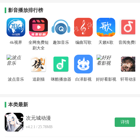
影音播放排行榜
4k视界
全网免费短
趣加音乐
编曲写歌
天籁K歌
音阅免费版
剧大全
波点音乐
追剧猫
咪酷播放器
白泽影视
好好看影视
轩哥动漫
本类最新
次元城动漫
详情
v4.2.1 / 25.78MB