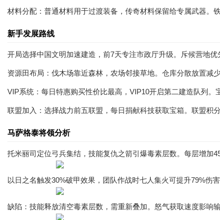
材料分配：普通材料用于过渡装备，传奇材料保留给专属武器。铁
新手发展路线
开局选择中国文明加速建造，前7天专注市政厅升级。斥候营地优
资源田布局：伐木场靠近森林，农场邻接草地。仓库分散放置减
VIP系统：每日特惠购买性价比最高，VIP10开启第二建造队列
联盟加入：选择战力前五联盟，每日捐献科技获取宝箱。联盟积
马萨格泰将领分析
托米丽司定位弓兵集结，技能复仇之箭引爆毒素层数。每层增加45
以日之名触发30%破甲效果，团队作战时七人集火可提升79%伤
缺陷：技能释放清空毒素层数，需重新叠加。怒气获取速度影响