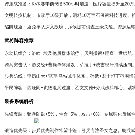
跨服战准备：KVK赛季前储备500小时加速，医疗容量提升至20
文明转换机制：市政厅16级开放，消耗10万宝石保留科技进度。
陷阱规避：避免单队深入敌境，斥候提前侦查三级关隘。资源运
武将阵容推荐
永动机组合：洛哈+埃及艳后群体治疗，贝利撒留+理查一世续航
骑兵突击队：源义经+曹操单体爆发，萨拉丁+成吉思汗持续压制
步兵防线：亚历山大+查理·马特减伤体系，孙武+君士坦丁范围
平民阵容：西庇阿+贞德混兵过渡，乙支文德+孙武步兵核心。紫
装备系统解析
先锋套装：骑兵防御+5%，生命+5%，攻击+6%。专属强化后
锻造优先级：步兵优先制作希望斗篷，弓兵专注圣女之息。骑兵