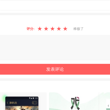
★
★
★
★
★
评分:
棒极了