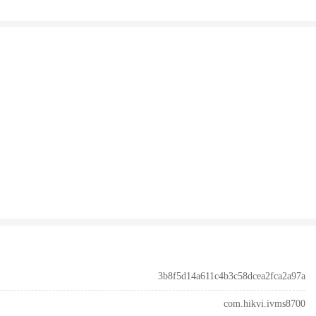
3b8f5d14a611c4b3c58dcea2fca2a97a
com.hikvi.ivms8700