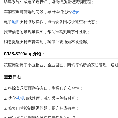
访客系统生成电子通行证，避免纸质登记繁琐流程；
车辆查询可筛选时间段，导出详细进出
记录
；
电子
地图
支持缩放操作，点击设备图标快速查看状态；
报警信息附带现场截图，帮助准确判断事件性质；
消息提醒支持声音震动，确保重要通知不被遗漏。
iVMS-8700app介绍：
该应用适用于小区物业、企业园区、商场等场所的安防管理，通过
更新日志
1. 移除登录页面游客入口，增强账户安全性；
2. 优化
视频
加载速度，减少缓冲等待时间；
3. 修复门禁控制延迟问题，提升响应效率；