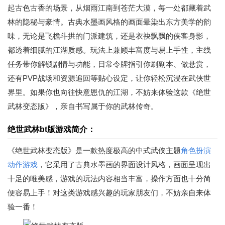
起古色古香的场景，从烟雨江南到苍茫大漠，每一处都藏着武
林的隐秘与豪情。古典水墨画风格的画面晕染出东方美学的韵
味，无论是飞檐斗拱的门派建筑，还是衣袂飘飘的侠客身影，
都透着细腻的江湖质感。玩法上兼顾丰富度与易上手性，主线
任务带你解锁剧情与功能，日常令牌指引你刷副本、做悬赏，
还有PVP战场和资源追回等贴心设定，让你轻松沉浸在武侠世
界里。如果你也向往快意恩仇的江湖，不妨来体验这款《绝世
武林变态版》，亲自书写属于你的武林传奇。
绝世武林bt版游戏简介：
《绝世武林变态版》是一款热度极高的中式武侠主题
角色扮演
动作游戏
，它采用了古典水墨画的界面设计风格，画面呈现出
十足的唯美感，游戏的玩法内容相当丰富，操作方面也十分简
便容易上手！对这类游戏感兴趣的玩家朋友们，不妨亲自来体
验一番！