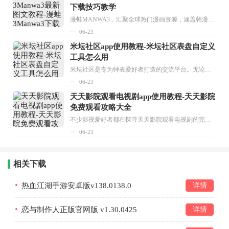
下载技巧教学
漫蛙MANWA3，汇聚全球热门漫画资源，涵盖韩漫、欧美漫画、国漫等多种类型，题材丰富多样，全方位满足用户阅读喜好。它不仅是阅读平台，更是创作平台，为广大用户打造零门槛创作环境。...
06-23
米坛社区app使用教程-米坛社区表盘自定义
工具怎么用
米坛社区是专为钟表爱好者打造的交流平台。无论你是初涉钟表领域的普通爱好者，还是拥有多年收藏经验的资深玩家，都能在此找到属于自己的天地。 无需注册，就能轻松参与其中。通过专业的讨论论坛与丰富的交互功能，你可与世界各地的钟表爱好者畅快交流。若你钟情于钟表，米坛社区无疑是值得一试的理想之选。在这里，你能获取最新的手表资讯，交流见解，提升鉴赏品味，让每一块手表都成为收藏故事中重要的一部分。感兴趣的朋友，不要错过下载机会。...
06-23
天天影院观看电视剧app使用教程-天天影院
免费观看攻略大全
不少影视爱好者都在探寻天天影院观看电视剧的完整方法，结合最新平台使用规则，本篇新手入门攻略全面讲解观看渠道、检索流程、播放设置以及画面模式调整等实用内容。全文适配手机、电脑等主流设备，步骤简洁易懂，无论是初次使用的新手，还是想要优化观影体验的用户，都能参照内容快速上手，熟练掌握平台各项操作技巧，轻松畅享影视内容。...
06-23
相关下载
热血江湖手游安卓版v138.0138.0
详情
恋与制作人正版官网版 v1.30.0425
详情