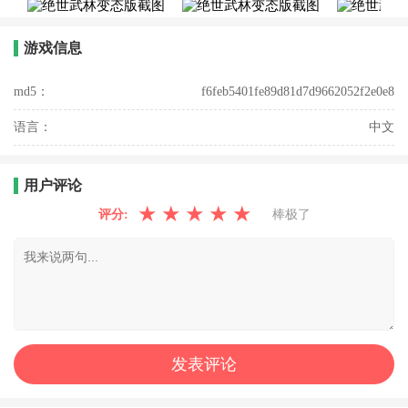
游戏信息
md5：
f6feb5401fe89d81d7d9662052f2e0e8
语言：
中文
用户评论
★
★
★
★
★
评分:
棒极了