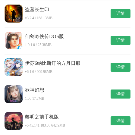
盗墓长生印
详情
v3.2.4 / 168.13MB
仙剑奇侠传DOS版
详情
1.0.1.0 / 25.38MB
伊苏6纳比斯汀的方舟日服
详情
v6.1.6 / 999.98MB
欲神幻想
详情
1.0 / 17.7MB
黎明之前手机版
详情
v5.45.141.183.0 / 642.9MB