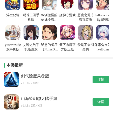
浮空秘境
明珠三国手
教训傲慢的
挠脚心游戏
恶魔之咒冷
fullservice1.
机版
妹妹冷狐游
狐直装版
8g完整版
戏
yuremizu游
艾玲之约手
诺恩的餐厅
天下布魔官
爱是不会消
像素兔女郎p
戏手机版
机版游戏
（NornsDin
方版正版
失的
ixelbunny
e）
本类最新
剑气除魔果盘版
详情
v1.0.0 / 2.9MB
山海经幻想大陆手游
详情
v1.4.8 / 257.4MB