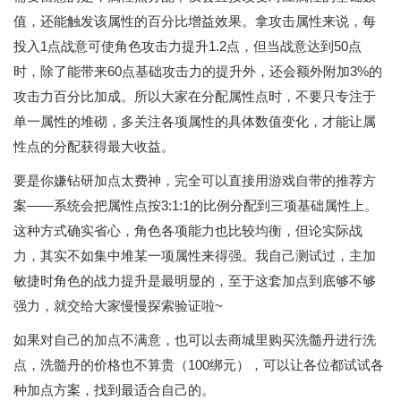
值，还能触发该属性的百分比增益效果。拿攻击属性来说，每
投入1点战意可使角色攻击力提升1.2点，但当战意达到50点
时，除了能带来60点基础攻击力的提升外，还会额外附加3%的
攻击力百分比加成。所以大家在分配属性点时，不要只专注于
单一属性的堆砌，多关注各项属性的具体数值变化，才能让属
性点的分配获得最大收益。
要是你嫌钻研加点太费神，完全可以直接用游戏自带的推荐方
案——系统会把属性点按3:1:1的比例分配到三项基础属性上。
这种方式确实省心，角色各项能力也比较均衡，但论实际战
力，其实不如集中堆某一项属性来得强。我自己测试过，主加
敏捷时角色的战力提升是最明显的，至于这套加点到底够不够
强力，就交给大家慢慢探索验证啦~
如果对自己的加点不满意，也可以去商城里购买洗髓丹进行洗
点，洗髓丹的价格也不算贵（100绑元），可以让各位都试试各
种加点方案，找到最适合自己的。