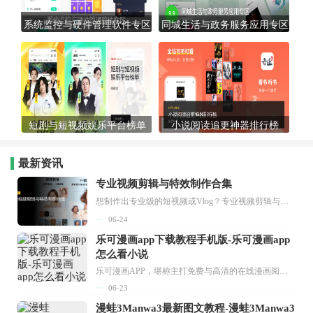
系统监控与硬件管理软件专区
同城生活与政务服务应用专区
短剧与短视频娱乐平台榜单
小说阅读追更神器排行榜
最新资讯
专业视频剪辑与特效制作合集
想制作出专业级的短视频或Vlog？专业视频剪辑与特效制作大全专题为你提供了从剪辑、抠像到特效包装的全套解决方案。无论是添加炫酷的片头、进行精准的视频抠图，还是制...
06-24
乐可漫画app下载教程手机版-乐可漫画app
怎么看小说
乐可漫画APP，堪称主打免费与高清的在线漫画阅读神器。其官方版提供海量完整版漫画资源，无论是国内漫画，还是日漫、韩漫、台漫、美漫等国外漫画，应有尽有，随时供你阅读。只需轻点一下，便能直接进入阅读界面。不仅如此，乐可漫画最新版本更新速度极快，在这里，你总能抢先看到全网一手漫画章节内容！...
06-23
漫蛙3Manwa3最新图文教程-漫蛙3Manwa3