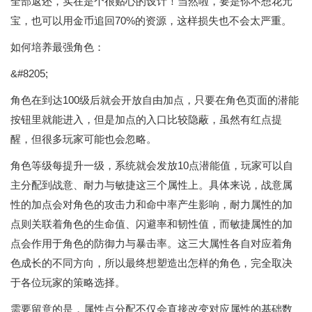
全部返还，实在是个很贴心的设计！当然啦，要是你不想花元
宝，也可以用金币追回70%的资源，这样损失也不会太严重。
如何培养最强角色：
&#8205;
角色在到达100级后就会开放自由加点，只要在角色页面的潜能
按钮里就能进入，但是加点的入口比较隐蔽，虽然有红点提
醒，但很多玩家可能也会忽略。
角色等级每提升一级，系统就会发放10点潜能值，玩家可以自
主分配到战意、耐力与敏捷这三个属性上。具体来说，战意属
性的加点会对角色的攻击力和命中率产生影响，耐力属性的加
点则关联着角色的生命值、闪避率和韧性值，而敏捷属性的加
点会作用于角色的防御力与暴击率。这三大属性各自对应着角
色成长的不同方向，所以最终想塑造出怎样的角色，完全取决
于各位玩家的策略选择。
需要留意的是，属性点分配不仅会直接改变对应属性的基础数