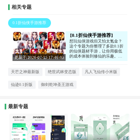
相关专题
0.1折仙侠手游推荐
0.1折仙侠手游推荐
想玩仙侠游戏但又怕太氪金？
这个专题为你整理了多款0.1折
的仙侠题材手游，让你用极低
的成本体验到修仙的乐趣。无
更新于 2026-07-15 17:46:03
论是飞剑战斗还是门派经营，
都能轻松上手，享受极致的性
价比。喜欢仙侠题材又追求实
天芒之神最新版
绝世武林变态版
凡人飞仙传小米版
惠的朋友，这些游戏绝对能满
足你！感兴趣的话，就来下载
仙迹0.1折版
御剑乾坤圣王游戏
试试看吧！
最新专题