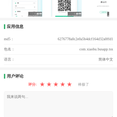
应用信息
md5：
6276778a0c2e0a5b4dcf164d32a0ffd1
包名：
com.xiaobu.busapp.tsx
语言：
简体中文
用户评论
★
★
★
★
★
评分:
棒极了