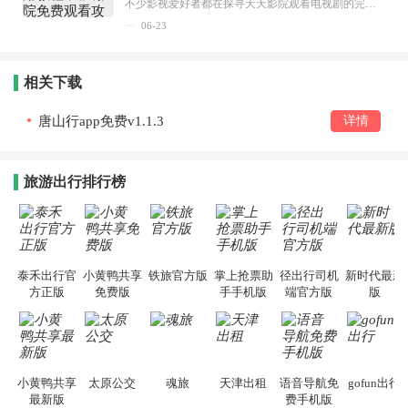
不少影视爱好者都在探寻天天影院观看电视剧的完整方法，结合最新平台使用规则，本篇新手入门攻略全面讲解观看渠道、检索流程、播放设置以及画面模式调整等实用内容。全文适配手机、电脑等主流设备，步骤简洁易懂，无论是初次使用的新手，还是想要优化观影体验的用户，都能参照内容快速上手，熟练掌握平台各项操作技巧，轻松畅享影视内容。...
06-23
相关下载
唐山行app免费v1.1.3
详情
旅游出行排行榜
泰禾出行官
小黄鸭共享
铁旅官方版
掌上抢票助
径出行司机
新时代最新
方正版
免费版
手手机版
端官方版
版
小黄鸭共享
太原公交
魂旅
天津出租
语音导航免
gofun出行
最新版
费手机版