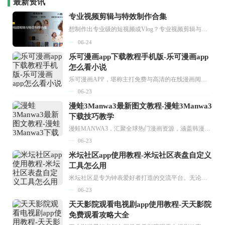
最新资讯
专业视频剪辑与特效制作合集
想制作出专业级的短视频或Vlog？专业视频剪辑与特效制作大全专题为你提供了从剪辑、抠像到特效包装的全套解决方案。无论是添加炫酷的片头、进行精准的视频抠图，还是制...
06-24
乐可漫画app下载教程手机版-乐可漫画app
怎么看小说
乐可漫画APP，堪称主打免费与高清的在线漫画阅读神器。其官方版提供海量完整版漫画资源，无论是国内漫画，还是日漫、韩漫、台漫、美漫等国外漫画，应有尽有，随时供你阅读。只需轻点一下，便能直接进入阅读界面。不仅如此，乐可漫画最新版本更新速度极快，在这里，你总能抢先看到全网一手漫画章节内容！...
06-23
漫蛙3Manwa3最新图文教程-漫蛙3Manwa3
下载技巧教学
漫蛙MANWA3，汇聚全球热门漫画资源，涵盖韩漫、欧美漫画、国漫等多种类型，题材丰富多样，全方位满足用户阅读喜好。它不仅是阅读平台，更是创作平台，为广大用户打造零门槛创作环境。...
06-23
米坛社区app使用教程-米坛社区表盘自定义
工具怎么用
米坛社区是专为钟表爱好者打造的交流平台。无论你是初涉钟表领域的普通爱好者，还是拥有多年收藏经验的资深玩家，都能在此找到属于自己的天地。 无需注册，就能轻松参与其中。通过专业的讨论论坛与丰富的交互功能，你可与世界各地的钟表爱好者畅快交流。若你钟情于钟表，米坛社区无疑是值得一试的理想之选。在这里，你能获取最新的手表资讯，交流见解，提升鉴赏品味，让每一块手表都成为收藏故事中重要的一部分。感兴趣的朋友，不要错过下载机会。...
06-23
天天影院观看电视剧app使用教程-天天影院
免费观看攻略大全