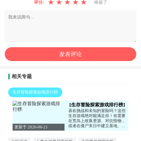
★
★
★
★
★
评分:
棒极了
相关专题
生存冒险探索游戏排行榜
生存冒险探索游戏排行榜
喜欢挑战和未知的冒险吗？这些
生存游戏绝对能满足你！你需要
在荒岛上收集资源、对抗怪物，
或者在僵尸末日中建立基地、艰
更新于 2026-06-21
难求生。每一步都充满危险，但
15:14:04
也充满发现的乐趣。从饥荒的独
特画风到末日题材的紧张氛围，