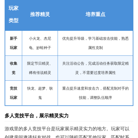
玩家
推荐精灵
培养重点
类型
新手
小火龙、杰尼
优先提升等级，
学习
基础攻击技能，熟悉
玩家
龟、妙蛙种子
属性克制
收集
限定节日精灵、
关注活动公告，完成活动任务获取限定精
党
稀有传说精灵
灵，不需要过度培养属性
竞技
快龙、超梦、耿
重点提升速度和攻击力，搭配克制对手的
玩家
鬼
技能，调整队伍顺序
多人竞技平台，展示精灵实力
游戏里的多人竞技平台是玩家展示精灵实力的地方。玩家可以
创建房间邀请好友对战，也可以随机匹配其他玩家。匹配时系