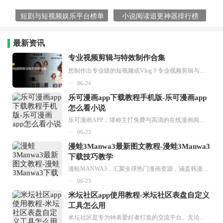
短剧与短视频娱乐平台榜单
小说阅读追更神器排行榜
最新资讯
专业视频剪辑与特效制作合集
想制作出专业级的短视频或Vlog？专业视频剪辑与特效制作大全专题为你提供了从剪辑、抠像到特效包装的全套解决方案。无论是添加炫酷的片头、进行精准的视频抠图，还是制...
06-24
乐可漫画app下载教程手机版-乐可漫画app
怎么看小说
乐可漫画APP，堪称主打免费与高清的在线漫画阅读神器。其官方版提供海量完整版漫画资源，无论是国内漫画，还是日漫、韩漫、台漫、美漫等国外漫画，应有尽有，随时供你阅读。只需轻点一下，便能直接进入阅读界面。不仅如此，乐可漫画最新版本更新速度极快，在这里，你总能抢先看到全网一手漫画章节内容！...
06-23
漫蛙3Manwa3最新图文教程-漫蛙3Manwa3
下载技巧教学
漫蛙MANWA3，汇聚全球热门漫画资源，涵盖韩漫、欧美漫画、国漫等多种类型，题材丰富多样，全方位满足用户阅读喜好。它不仅是阅读平台，更是创作平台，为广大用户打造零门槛创作环境。...
06-23
米坛社区app使用教程-米坛社区表盘自定义
工具怎么用
米坛社区是专为钟表爱好者打造的交流平台。无论你是初涉钟表领域的普通爱好者，还是拥有多年收藏经验的资深玩家，都能在此找到属于自己的天地。 无需注册，就能轻松参与其中。通过专业的讨论论坛与丰富的交互功能，你可与世界各地的钟表爱好者畅快交流。若你钟情于钟表，米坛社区无疑是值得一试的理想之选。在这里，你能获取最新的手表资讯，交流见解，提升鉴赏品味，让每一块手表都成为收藏故事中重要的一部分。感兴趣的朋友，不要错过下载机会。...