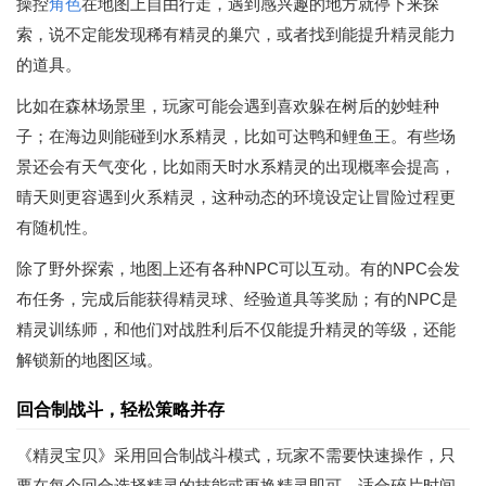
操控
角色
在地图上自由行走，遇到感兴趣的地方就停下来探
索，说不定能发现稀有精灵的巢穴，或者找到能提升精灵能力
的道具。
比如在森林场景里，玩家可能会遇到喜欢躲在树后的妙蛙种
子；在海边则能碰到水系精灵，比如可达鸭和鲤鱼王。有些场
景还会有天气变化，比如雨天时水系精灵的出现概率会提高，
晴天则更容遇到火系精灵，这种动态的环境设定让冒险过程更
有随机性。
除了野外探索，地图上还有各种NPC可以互动。有的NPC会发
布任务，完成后能获得精灵球、经验道具等奖励；有的NPC是
精灵训练师，和他们对战胜利后不仅能提升精灵的等级，还能
解锁新的地图区域。
回合制战斗，轻松策略并存
《精灵宝贝》采用回合制战斗模式，玩家不需要快速操作，只
要在每个回合选择精灵的技能或更换精灵即可，适合碎片时间