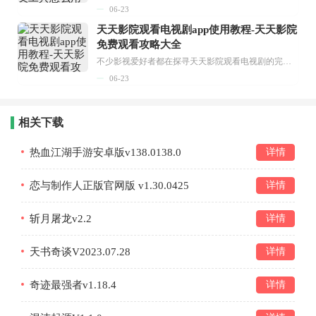
06-23
天天影院观看电视剧app使用教程-天天影院
免费观看攻略大全
不少影视爱好者都在探寻天天影院观看电视剧的完整方法，结合最新平台使用规则，本篇新手入门攻略全面讲解观看渠道、检索流程、播放设置以及画面模式调整等实用内容。全文适配手机、电脑等主流设备，步骤简洁易懂，无论是初次使用的新手，还是想要优化观影体验的用户，都能参照内容快速上手，熟练掌握平台各项操作技巧，轻松畅享影视内容。...
06-23
相关下载
热血江湖手游安卓版v138.0138.0
详情
恋与制作人正版官网版 v1.30.0425
详情
斩月屠龙v2.2
详情
天书奇谈V2023.07.28
详情
奇迹最强者v1.18.4
详情