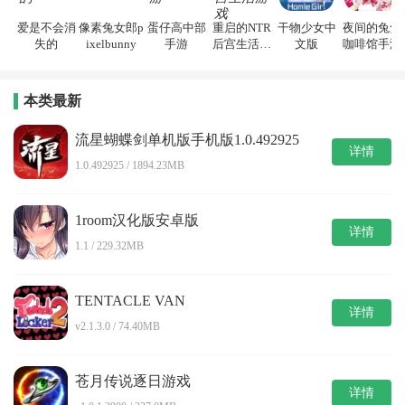
爱是不会消
像素兔女郎p
蛋仔高中部
重启的NTR
干物少女中
夜间的兔兔
失的
ixelbunny
手游
后宫生活游
文版
咖啡馆手游
戏
本类最新
流星蝴蝶剑单机版手机版1.0.492925
详情
1.0.492925 / 1894.23MB
1room汉化版安卓版
详情
1.1 / 229.32MB
TENTACLE VAN
详情
v2.1.3.0 / 74.40MB
苍月传说逐日游戏
详情