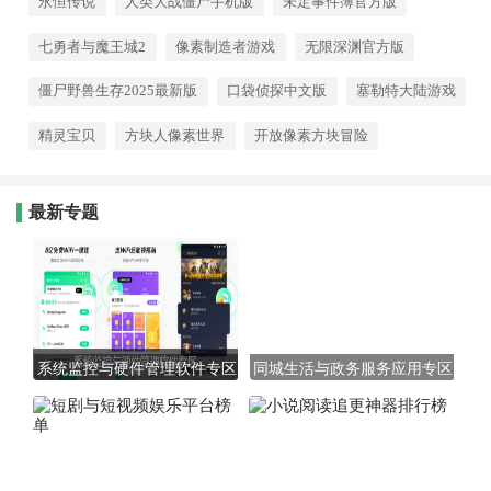
永恒传说
人类大战僵尸手机版
未定事件簿官方版
每款游戏都考验你的策略和应变
能力。生存下去并不容易，但正
七勇者与魔王城2
像素制造者游戏
无限深渊官方版
是这种挑战让人欲罢不能。准备
好迎接挑战了吗？快来下载，看
看你能活多久！
僵尸野兽生存2025最新版
口袋侦探中文版
塞勒特大陆游戏
精灵宝贝
方块人像素世界
开放像素方块冒险
最新专题
系统监控与硬件管理软件专区
同城生活与政务服务应用专区