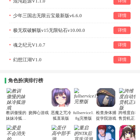
混沌起源V1.1.0
详情
少年三国志无限云宝最新版v6.6.0
详情
极无双破解版v15无限钻石v10.00.0
详情
魂之纪元V1.0.7
详情
幻想江湖V1.0
详情
角色扮演排行榜
教训傲慢的
挠脚心游戏
恶魔之咒冷
fullservice1.
检查身体捕
跨维度自动
妹妹冷狐游
狐直装版
8g完整版
捉学院游戏
售货机正式
戏
版