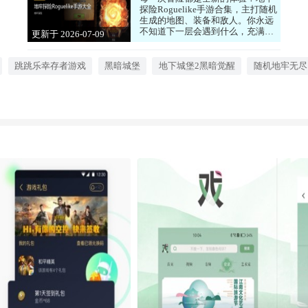
探险Roguelike手游合集，主打随机
生成的地图、装备和敌人。你永远
不知道下一层会遇到什么，充满了
更新于 2026-07-09
未知和挑战。游戏节奏紧凑，死亡
17:00:05
后重新开始，但每次都有新收获。
喜欢探索和刺激的玩家，快来下
跳跳乐幸存者游戏
黑暗城堡
地下城堡2黑暗觉醒
随机地牢无尽
载，开启你的无尽冒险吧！