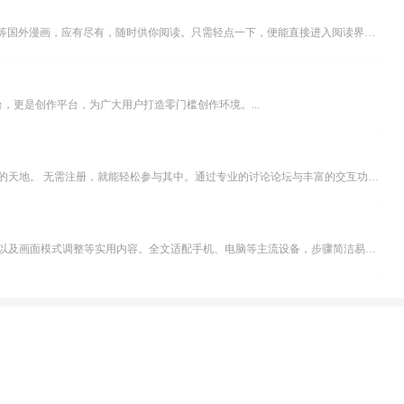
乐可漫画APP，堪称主打免费与高清的在线漫画阅读神器。其官方版提供海量完整版漫画资源，无论是国内漫画，还是日漫、韩漫、台漫、美漫等国外漫画，应有尽有，随时供你阅读。只需轻点一下，便能直接进入阅读界面。不仅如此，乐可漫画最新版本更新速度极快，在这里，你总能抢先看到全网一手漫画章节内容！...
，更是创作平台，为广大用户打造零门槛创作环境。...
米坛社区是专为钟表爱好者打造的交流平台。无论你是初涉钟表领域的普通爱好者，还是拥有多年收藏经验的资深玩家，都能在此找到属于自己的天地。 无需注册，就能轻松参与其中。通过专业的讨论论坛与丰富的交互功能，你可与世界各地的钟表爱好者畅快交流。若你钟情于钟表，米坛社区无疑是值得一试的理想之选。在这里，你能获取最新的手表资讯，交流见解，提升鉴赏品味，让每一块手表都成为收藏故事中重要的一部分。感兴趣的朋友，不要错过下载机会。...
不少影视爱好者都在探寻天天影院观看电视剧的完整方法，结合最新平台使用规则，本篇新手入门攻略全面讲解观看渠道、检索流程、播放设置以及画面模式调整等实用内容。全文适配手机、电脑等主流设备，步骤简洁易懂，无论是初次使用的新手，还是想要优化观影体验的用户，都能参照内容快速上手，熟练掌握平台各项操作技巧，轻松畅享影视内容。...