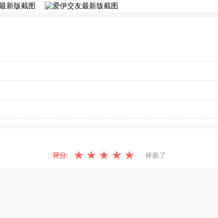
★
★
★
★
★
评分:
棒极了