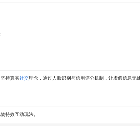
；
台坚持真实
社交
理念，通过人脸识别与信用评分机制，让虚假信息无
礼物特效互动玩法。