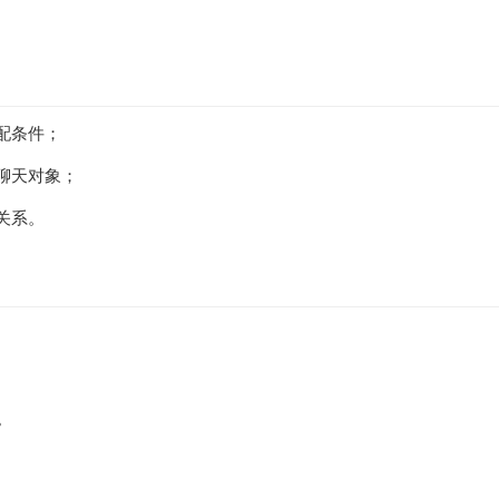
配条件；
聊天对象；
关系。
。