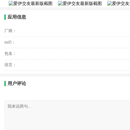
应用信息
厂商：
md5：
包名：
语言：
用户评论