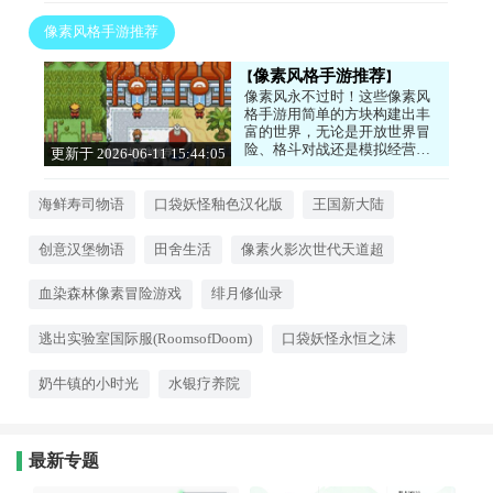
像素风格手游推荐
像素风格手游推荐
像素风永不过时！这些像素风
格手游用简单的方块构建出丰
富的世界，无论是开放世界冒
险、格斗对战还是模拟经营，
更新于 2026-06-11 15:44:05
都充满了复古的魅力和创意。
玩法扎实，内容深度十足，让
你找回玩游戏的初心。喜欢的
海鲜寿司物语
口袋妖怪釉色汉化版
王国新大陆
小伙伴们不要犹豫了，快来下
载试试吧！
创意汉堡物语
田舍生活
像素火影次世代天道超
血染森林像素冒险游戏
绯月修仙录
逃出实验室国际服(RoomsofDoom)
口袋妖怪永恒之沫
奶牛镇的小时光
水银疗养院
最新专题