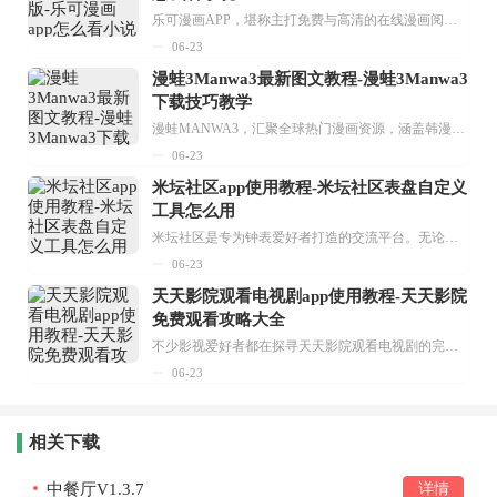
乐可漫画APP，堪称主打免费与高清的在线漫画阅读神器。其官方版提供海量完整版漫画资源，无论是国内漫画，还是日漫、韩漫、台漫、美漫等国外漫画，应有尽有，随时供你阅读。只需轻点一下，便能直接进入阅读界面。不仅如此，乐可漫画最新版本更新速度极快，在这里，你总能抢先看到全网一手漫画章节内容！...
06-23
漫蛙3Manwa3最新图文教程-漫蛙3Manwa3
下载技巧教学
漫蛙MANWA3，汇聚全球热门漫画资源，涵盖韩漫、欧美漫画、国漫等多种类型，题材丰富多样，全方位满足用户阅读喜好。它不仅是阅读平台，更是创作平台，为广大用户打造零门槛创作环境。...
06-23
米坛社区app使用教程-米坛社区表盘自定义
工具怎么用
米坛社区是专为钟表爱好者打造的交流平台。无论你是初涉钟表领域的普通爱好者，还是拥有多年收藏经验的资深玩家，都能在此找到属于自己的天地。 无需注册，就能轻松参与其中。通过专业的讨论论坛与丰富的交互功能，你可与世界各地的钟表爱好者畅快交流。若你钟情于钟表，米坛社区无疑是值得一试的理想之选。在这里，你能获取最新的手表资讯，交流见解，提升鉴赏品味，让每一块手表都成为收藏故事中重要的一部分。感兴趣的朋友，不要错过下载机会。...
06-23
天天影院观看电视剧app使用教程-天天影院
免费观看攻略大全
不少影视爱好者都在探寻天天影院观看电视剧的完整方法，结合最新平台使用规则，本篇新手入门攻略全面讲解观看渠道、检索流程、播放设置以及画面模式调整等实用内容。全文适配手机、电脑等主流设备，步骤简洁易懂，无论是初次使用的新手，还是想要优化观影体验的用户，都能参照内容快速上手，熟练掌握平台各项操作技巧，轻松畅享影视内容。...
06-23
相关下载
中餐厅V1.3.7
详情