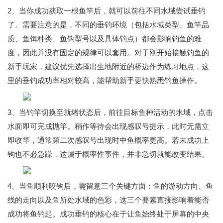
2、当你成功获取一根鱼竿后，就可以前往不同水域尝试垂钓
了。需要注意的是，不同的垂钓环境（包括水域类型、鱼竿品
质、鱼饵种类、鱼钩型号以及具体钓点）都会影响钓鱼的难
度，因此并没有固定的规律可以套用。对于刚开始接触钓鱼的
新手玩家，建议优先选择出生地附近的桥边作为练习地点，这
里的垂钓成功率相对较高，能帮助新手更快熟悉钓鱼操作。
3、当钓竿切换至就绪状态后，前往目标鱼种活动的水域，点击
水面即可完成抛竿。稍作等待会出现感叹号提示，此时无需立
即收竿，通常第二次感叹号出现时中鱼概率更高。若未成功上
钩也不必急躁，这属于概率性事件，并非急切就能改变结果。
4、当鱼顺利咬钩后，需留意三个关键方面：鱼的游动方向、鱼
线的走向以及鱼所处水域的色彩，这三个要素直接影响着能否
成功将鱼钓起。成功垂钓的核心在于让鱼始终处于屏幕的中央