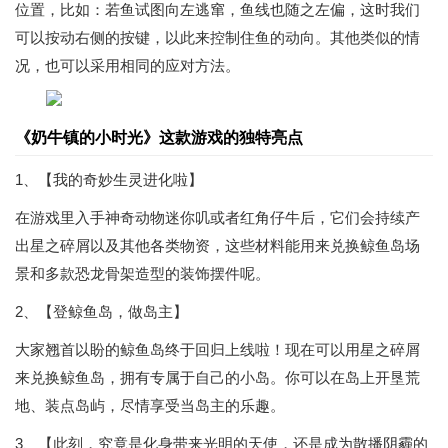
位置，比如：若鱼试图向左逃窜，鱼线也随之左偏，这时我们
可以按动右侧的按键，以此来控制住鱼的动向。其他类似的情
况，也可以采用相同的应对方法。
《奶牛镇的小时光》这款游戏的独特亮点
1、【我的奇妙生灵进化啦】
在游戏里入手神奇动物迷你叽或者红角仔牛后，它们会持续产
出星之碎屑以及其他各类物资，这些材料能用来兑换鲸鱼岛场
景和多款恐龙骨架造型的装饰摆件呢。
2、【登鲸鱼岛，做岛主】
大家翘首以盼的鲸鱼岛终于回归上线啦！现在可以用星之碎屑
来兑换鲸鱼岛，拥有专属于自己的小岛。你可以在岛上开垦荒
地、装点岛屿，尽情享受当岛主的乐趣。
3、【此刻，究竟是化身带来光明的天使，还是成为散播阴霾的