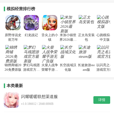
模拟经营排行榜
原野传说史
幻龙战记
舌尖上的小
米加小镇世
正太岛安装
心跳模拟器
前万年
镇
界2026最新
包
中文版
版
锦绣商铺20
梦幻马戏团
火柴人战争
长空战域汉
长途旅游ste
以闪亮之名
26免费原版
游戏官方最
荣耀手游无
化版
am版
游戏官方版
新版
广告版
本类最新
闪耀暖暖联想渠道服
详情
v1.0.186612 / 2048.00MB