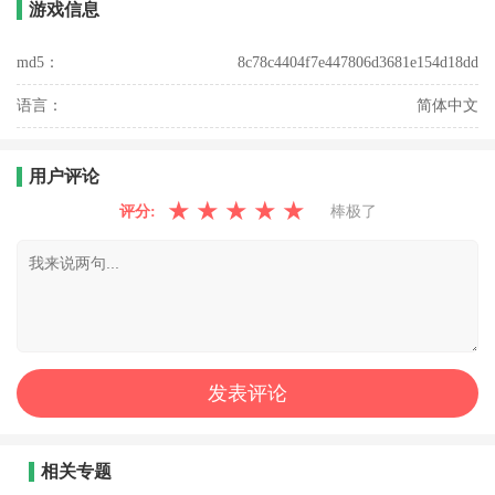
游戏信息
md5：
8c78c4404f7e447806d3681e154d18dd
语言：
简体中文
用户评论
★
★
★
★
★
评分:
棒极了
相关专题