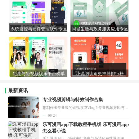
系统监控与硬件管理软件专区
同城生活与政务服务应用专区
短剧与短视频娱乐平台榜单
小说阅读追更神器排行榜
最新资讯
专业视频剪辑与特效制作合集
想制作出专业级的短视频或Vlog？专业视频剪辑与特效制作大全专题为你提供了从剪辑、抠像到特效包装的全套解决方案。无论是添加炫酷的片头、进行精准的视频抠图，还是制...
06-24
乐可漫画app下载教程手机版-乐可漫画app
怎么看小说
乐可漫画APP，堪称主打免费与高清的在线漫画阅读神器。其官方版提供海量完整版漫画资源，无论是国内漫画，还是日漫、韩漫、台漫、美漫等国外漫画，应有尽有，随时供你阅读。只需轻点一下，便能直接进入阅读界面。不仅如此，乐可漫画最新版本更新速度极快，在这里，你总能抢先看到全网一手漫画章节内容！...