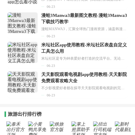
06-23
漫蛙3Manwa3最新图文教程-漫蛙3Manwa3
下载技巧教学
漫蛙MANWA3，汇聚全球热门漫画资源，涵盖韩漫、欧美漫画、国漫等多种类型，题材丰富多样，全方位满足用户阅读喜好。它不仅是阅读平台，更是创作平台，为广大用户打造零门槛创作环境。...
06-23
米坛社区app使用教程-米坛社区表盘自定义
工具怎么用
米坛社区是专为钟表爱好者打造的交流平台。无论你是初涉钟表领域的普通爱好者，还是拥有多年收藏经验的资深玩家，都能在此找到属于自己的天地。 无需注册，就能轻松参与其中。通过专业的讨论论坛与丰富的交互功能，你可与世界各地的钟表爱好者畅快交流。若你钟情于钟表，米坛社区无疑是值得一试的理想之选。在这里，你能获取最新的手表资讯，交流见解，提升鉴赏品味，让每一块手表都成为收藏故事中重要的一部分。感兴趣的朋友，不要错过下载机会。...
06-23
天天影院观看电视剧app使用教程-天天影院
免费观看攻略大全
不少影视爱好者都在探寻天天影院观看电视剧的完整方法，结合最新平台使用规则，本篇新手入门攻略全面讲解观看渠道、检索流程、播放设置以及画面模式调整等实用内容。全文适配手机、电脑等主流设备，步骤简洁易懂，无论是初次使用的新手，还是想要优化观影体验的用户，都能参照内容快速上手，熟练掌握平台各项操作技巧，轻松畅享影视内容。...
06-23
旅游出行排行榜