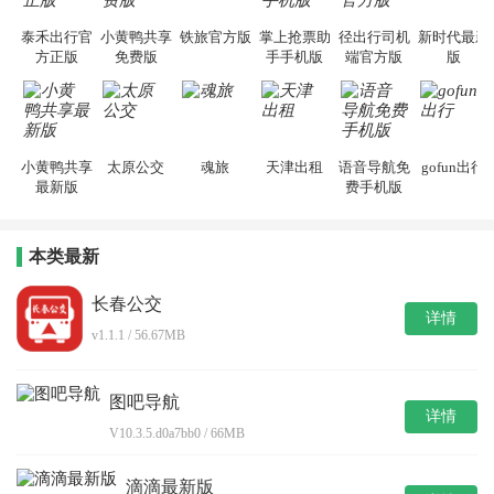
泰禾出行官
小黄鸭共享
铁旅官方版
掌上抢票助
径出行司机
新时代最新
方正版
免费版
手手机版
端官方版
版
小黄鸭共享
太原公交
魂旅
天津出租
语音导航免
gofun出行
最新版
费手机版
本类最新
长春公交
详情
v1.1.1 / 56.67MB
图吧导航
详情
V10.3.5.d0a7bb0 / 66MB
滴滴最新版