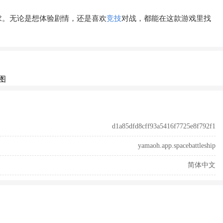
求。无论是想体验剧情，还是喜欢
竞技
对战，都能在这款游戏里找
d1a85dfd8cff93a5416f7725e8f792f1
yamaoh.app.spacebattleship
简体中文