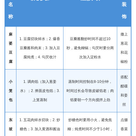
名
装
称
饰
麻
撒上
1. 豆腐切块焯水；2. 爆香
豆瓣酱翻炒时间不超过10
婆
葱花
豆瓣酱和肉末；3. 加入豆
秒，避免糊锅；勾芡时要分两
豆
和花
腐炖煮；4. 勾芡收汁
次加入淀粉水
腐
椒粉
搭配
小
1. 调肉馅（加入葱姜
蒸制时间控制在8-10分钟，
醋碟
笼
水）；2. 擀面皮包馅；3.
时间过长会导致皮破馅老；肉
和姜
包
上笼蒸制
馅要朝一个方向搅拌上劲
丝
东
1. 五花肉焯水切块；2. 炒
炒糖色时要用小火，避免焦
点缀
坡
糖色；3. 加入黄酒和酱油
糊；炖煮时间不少于1小时，
香菜