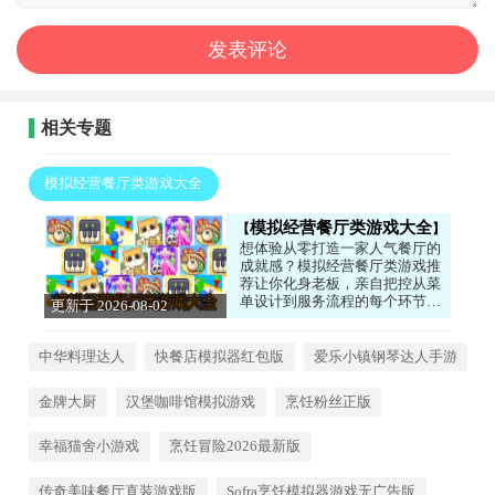
相关专题
模拟经营餐厅类游戏大全
模拟经营餐厅类游戏大全
想体验从零打造一家人气餐厅的
成就感？模拟经营餐厅类游戏推
荐让你化身老板，亲自把控从菜
单设计到服务流程的每个环节。
更新于 2026-08-02
你需要合理分配资金升级设备、
01:26:03
研发新菜品吸引顾客，还要应对
高峰期的客流压力。游戏中的顾
中华料理达人
快餐店模拟器红包版
爱乐小镇钢琴达人手游
客满意度系统会真实反馈你的经
营策略，生意火爆时满屏好评的
金牌大厨
汉堡咖啡馆模拟游戏
烹饪粉丝正版
成就感无可替代。画面温馨治
愈，节奏舒缓可控，是压力大时
放松心情的绝佳选择。
幸福猫舍小游戏
烹饪冒险2026最新版
传奇美味餐厅直装游戏版
Sofra烹饪模拟器游戏无广告版