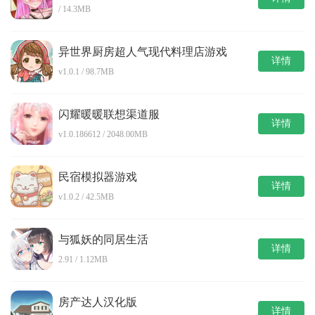
/ 14.3MB
异世界厨房超人气现代料理店游戏
详情
v1.0.1 / 98.7MB
闪耀暖暖联想渠道服
详情
v1.0.186612 / 2048.00MB
民宿模拟器游戏
详情
v1.0.2 / 42.5MB
与狐妖的同居生活
详情
2.91 / 1.12MB
房产达人汉化版
详情