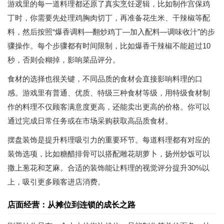
游戏里的每一道料理都还原了真实烹饪逻辑，比如制作宫保鸡
丁时，你需要先处理鸡胸肉切丁，再准备花生米、干辣椒等配
料，然后按照“爆香调料—翻炒鸡丁—加入配料—调味收汁”的步
骤操作。每个步骤都有时间限制，比如爆香干辣椒不能超过10
秒，否则会糊掉，影响菜品评分。
食材的选择也很关键，不同品质的食材会直接影响料理的口
感。游戏里有普通、优质、特级三种食材等级，用特级食材制
作的料理不仅顾客满意度更高，还能卖出更高的价格。你可以
通过完成日常任务或在市场采购获取高品质食材。
摆盘装饰是提升料理吸引力的重要环节。每道料理都有对应的
装饰选项，比如糖醋排骨可以搭配雕花胡萝卜，扬州炒饭可以
撒上葱花和芝麻。合适的装饰能让料理的视觉评分提升30%以
上，吸引更多顾客进店消费。
店面经营：从摊位到连锁的成长之路