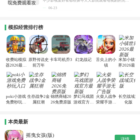
不少影视爱好者都在探寻天天影院观看电视剧的完整方法，结合最新平台使用规则，本篇新手入门攻略全面讲解观看渠道、检索流程、播放设置以及画面模式调整等实用内容。全文适配手机、电脑等主流设备，步骤简洁易懂，无论是初次使用的新手，还是想要优化观影体验的用户，都能参照内容快速上手，熟练掌握平台各项操作技巧，轻松畅享影视内容。...
06-23
模拟经营排行榜
收费站模拟
原野传说史
卡车司机乔3
幻龙战记
舌尖上的小
米加小镇世
器2026最新
前万年
镇
界2026最新
版
版
poki小游戏
生存战争2金
锦绣商铺20
梦幻马戏团
火柴人战争
长空战域汉
免费秒玩入
属狂潮
26免费原版
游戏官方最
荣耀手游无
化版
口
新版
广告版
本类最新
摇曳女孩(版)
详情