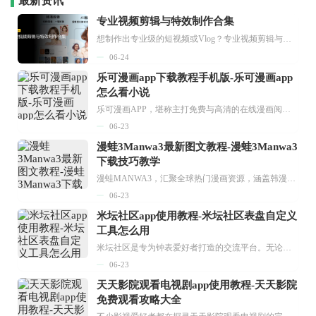
最新资讯
专业视频剪辑与特效制作合集
想制作出专业级的短视频或Vlog？专业视频剪辑与特效制作大全专题为你提供了从剪辑、抠像到特效包装的全套解决方案。无论是添加炫酷的片头、进行精准的视频抠图，还是制...
06-24
乐可漫画app下载教程手机版-乐可漫画app
怎么看小说
乐可漫画APP，堪称主打免费与高清的在线漫画阅读神器。其官方版提供海量完整版漫画资源，无论是国内漫画，还是日漫、韩漫、台漫、美漫等国外漫画，应有尽有，随时供你阅读。只需轻点一下，便能直接进入阅读界面。不仅如此，乐可漫画最新版本更新速度极快，在这里，你总能抢先看到全网一手漫画章节内容！...
06-23
漫蛙3Manwa3最新图文教程-漫蛙3Manwa3
下载技巧教学
漫蛙MANWA3，汇聚全球热门漫画资源，涵盖韩漫、欧美漫画、国漫等多种类型，题材丰富多样，全方位满足用户阅读喜好。它不仅是阅读平台，更是创作平台，为广大用户打造零门槛创作环境。...
06-23
米坛社区app使用教程-米坛社区表盘自定义
工具怎么用
米坛社区是专为钟表爱好者打造的交流平台。无论你是初涉钟表领域的普通爱好者，还是拥有多年收藏经验的资深玩家，都能在此找到属于自己的天地。 无需注册，就能轻松参与其中。通过专业的讨论论坛与丰富的交互功能，你可与世界各地的钟表爱好者畅快交流。若你钟情于钟表，米坛社区无疑是值得一试的理想之选。在这里，你能获取最新的手表资讯，交流见解，提升鉴赏品味，让每一块手表都成为收藏故事中重要的一部分。感兴趣的朋友，不要错过下载机会。...
06-23
天天影院观看电视剧app使用教程-天天影院
免费观看攻略大全