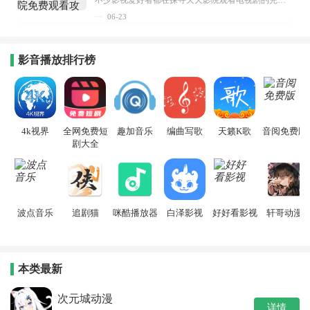
06-23
影音播放排行榜
4k视界
全网免费短
趣加音乐
编曲写歌
天籁K歌
音阅免费版
剧大全
波点音乐
追剧猫
咪酷播放器
白泽影视
好好看影视
轩哥动漫
本类最新
次元城动漫
详情