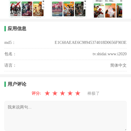
应用信息
md5：
E1C60AEAE6C98945374018D0656F903E
包名：
tv.shidai.www.i2020
语言：
简体中文
用户评论
★
★
★
★
★
评分:
棒极了