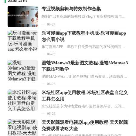
专业视频剪辑与特效制作合集
想制作出专业级的短视频或Vlog？专业视频剪辑与特效制作大全专题为你提供了从剪辑、抠像到特效包装的全套解决方案。无论是添加炫酷的片头、进行精准的视频抠图，还是制...
06-24
乐可漫画app下载教程手机版-乐可漫画app
怎么看小说
乐可漫画APP，堪称主打免费与高清的在线漫画阅读神器。其官方版提供海量完整版漫画资源，无论是国内漫画，还是日漫、韩漫、台漫、美漫等国外漫画，应有尽有，随时供你阅读。只需轻点一下，便能直接进入阅读界面。不仅如此，乐可漫画最新版本更新速度极快，在这里，你总能抢先看到全网一手漫画章节内容！...
06-23
漫蛙3Manwa3最新图文教程-漫蛙3Manwa3
下载技巧教学
漫蛙MANWA3，汇聚全球热门漫画资源，涵盖韩漫、欧美漫画、国漫等多种类型，题材丰富多样，全方位满足用户阅读喜好。它不仅是阅读平台，更是创作平台，为广大用户打造零门槛创作环境。...
06-23
米坛社区app使用教程-米坛社区表盘自定义
工具怎么用
米坛社区是专为钟表爱好者打造的交流平台。无论你是初涉钟表领域的普通爱好者，还是拥有多年收藏经验的资深玩家，都能在此找到属于自己的天地。 无需注册，就能轻松参与其中。通过专业的讨论论坛与丰富的交互功能，你可与世界各地的钟表爱好者畅快交流。若你钟情于钟表，米坛社区无疑是值得一试的理想之选。在这里，你能获取最新的手表资讯，交流见解，提升鉴赏品味，让每一块手表都成为收藏故事中重要的一部分。感兴趣的朋友，不要错过下载机会。...
06-23
天天影院观看电视剧app使用教程-天天影院
免费观看攻略大全
不少影视爱好者都在探寻天天影院观看电视剧的完整方法，结合最新平台使用规则，本篇新手入门攻略全面讲解观看渠道、检索流程、播放设置以及画面模式调整等实用内容。全文适配手机、电脑等主流设备，步骤简洁易懂，无论是初次使用的新手，还是想要优化观影体验的用户，都能参照内容快速上手，熟练掌握平台各项操作技巧，轻松畅享影视内容。...