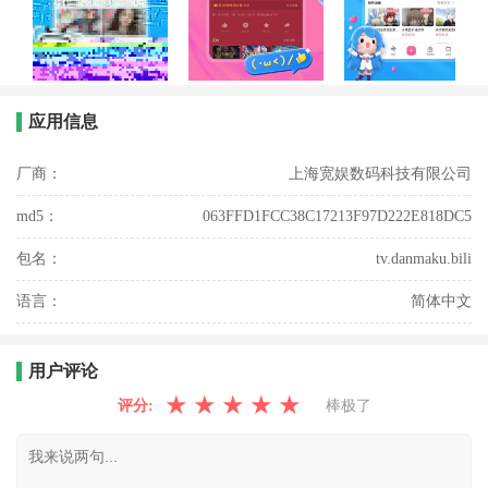
应用信息
厂商：
上海宽娱数码科技有限公司
md5：
063FFD1FCC38C17213F97D222E818DC5
包名：
tv.danmaku.bili
语言：
简体中文
用户评论
★
★
★
★
★
评分:
棒极了