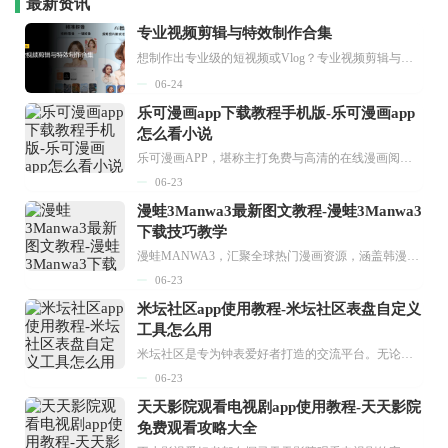
最新资讯
专业视频剪辑与特效制作合集
想制作出专业级的短视频或Vlog？专业视频剪辑与特效制作大全专题为你提供了从剪辑、抠像到特效包装的全套解决方案。无论是添加炫酷的片头、进行精准的视频抠图，还是制...
06-24
乐可漫画app下载教程手机版-乐可漫画app
怎么看小说
乐可漫画APP，堪称主打免费与高清的在线漫画阅读神器。其官方版提供海量完整版漫画资源，无论是国内漫画，还是日漫、韩漫、台漫、美漫等国外漫画，应有尽有，随时供你阅读。只需轻点一下，便能直接进入阅读界面。不仅如此，乐可漫画最新版本更新速度极快，在这里，你总能抢先看到全网一手漫画章节内容！...
06-23
漫蛙3Manwa3最新图文教程-漫蛙3Manwa3
下载技巧教学
漫蛙MANWA3，汇聚全球热门漫画资源，涵盖韩漫、欧美漫画、国漫等多种类型，题材丰富多样，全方位满足用户阅读喜好。它不仅是阅读平台，更是创作平台，为广大用户打造零门槛创作环境。...
06-23
米坛社区app使用教程-米坛社区表盘自定义
工具怎么用
米坛社区是专为钟表爱好者打造的交流平台。无论你是初涉钟表领域的普通爱好者，还是拥有多年收藏经验的资深玩家，都能在此找到属于自己的天地。 无需注册，就能轻松参与其中。通过专业的讨论论坛与丰富的交互功能，你可与世界各地的钟表爱好者畅快交流。若你钟情于钟表，米坛社区无疑是值得一试的理想之选。在这里，你能获取最新的手表资讯，交流见解，提升鉴赏品味，让每一块手表都成为收藏故事中重要的一部分。感兴趣的朋友，不要错过下载机会。...
06-23
天天影院观看电视剧app使用教程-天天影院
免费观看攻略大全