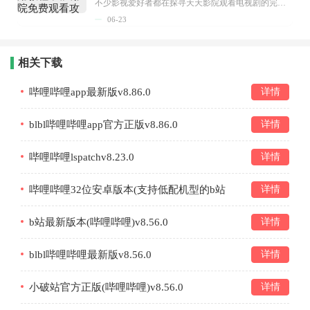
不少影视爱好者都在探寻天天影院观看电视剧的完整方法，结合最新平台使用规则，本篇新手入门攻略全面讲解观看渠道、检索流程、播放设置以及画面模式调整等实用内容。全文适配手机、电脑等主流设备，步骤简洁易懂，无论是初次使用的新手，还是想要优化观影体验的用户，都能参照内容快速上手，熟练掌握平台各项操作技巧，轻松畅享影视内容。...
06-23
相关下载
哔哩哔哩app最新版v8.86.0
详情
blbl哔哩哔哩app官方正版v8.86.0
详情
哔哩哔哩lspatchv8.23.0
详情
哔哩哔哩32位安卓版本(支持低配机型的b站
详情
app)v7.48.0
b站最新版本(哔哩哔哩)v8.56.0
详情
blbl哔哩哔哩最新版v8.56.0
详情
小破站官方正版(哔哩哔哩)v8.56.0
详情