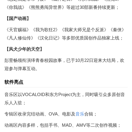
《你我战》《熊熊勇闯异世界》等超过30部新番持续更新；
【国产动画】
《天官赐福》《我为歌狂2》《我家大师兄是个反派》《秦侠》
《凡人修仙传》《汉化日记》等多部优质国创作品独家上线；
【风犬少年的天空】
彭昱畅领衔演绎青春校园故事，已于10月22日迎来大结局，欢
迎参与弹幕互动。
软件亮点
音乐区以VOCALOID和东方Project为主，同时吸引众多原创音
乐人入驻；
专辑区收录完结动画、OVA、电影及
音乐
合辑；
动画区内容多样，包括手书、MAD、AMV等二次创作视频；