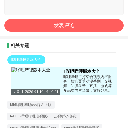
相关专题
哔哩哔哩版本大全
哔哩哔哩版本大全
哔哩哔哩主打综合视频内容服
务，核心覆盖动漫番剧、短视
频、知识科普、直播、游戏等
多品类内容场景，支持弹幕互
更新于 2026-04-16 16:40:01
动、离线缓存、投屏播放等功
能，不同版本优化了地区内容
适配与界面流畅度，满足年轻
blbl哔哩哔哩app官方正版
用户的内容消费需求。有需求
的朋友们快来下载试试看吧！
bilibili哔哩哔哩电视版app(云视听小电视)
bilibili哔哩哔哩港澳台版app
bibibi哔哩哔哩最新版