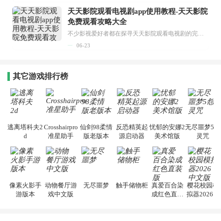
天天影院观看电视剧app使用教程-天天影院
免费观看攻略大全
不少影视爱好者都在探寻天天影院观看电视剧的完整方法，结合最新平台使用规则，本篇新手入门攻略全面讲解观看渠道、检索流程、播放设置以及画面模式调整等实用内容。全文适配手机、电脑等主流设备，步骤简洁易懂，无论是初次使用的新手，还是想要优化观影体验的用户，都能参照内容快速上手，熟练掌握平台各项操作技巧，轻松畅享影视内容。...
06-23
其它游戏排行榜
逃离塔科夫2
Crosshairpro
仙剑98柔情
反恐精英起
忧郁的安娜2
无尽噩梦5怨
d
准星助手
版老版本
源启动器
美术馆版
灵咒
像素火影手
动物餐厅游
无尽噩梦
触手储物柜
真爱百合染
樱花校园模
游版本
戏中文版
成红色直装
拟器2026中
版
文版