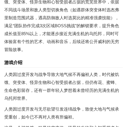
饿、突变体、怪异生物和心智受损者占据的荒芜世界中，依据
不同战斗场景和敌人类型切换角色（如遇群体突变体时选杰弗
里制造范围武器，遇高防御敌人时选莫比的精准强袭技能），
满足“团队协作完成3次区域BOSS挑战”的解锁要求，提升角色
成长值至85%以上，才能逐步接近充满生机的乌托邦，同时可
体验富有个性的艺术、动画和音乐，后续还将公开威利的无穷
冒险故事。
游戏介绍
人类因过度开发与战争导致大地气候不再偏袒人类，时代被饥
饿、突变体、怪异生物和心智受损者占据，但仍有花、蜜蜂、
生命色彩留存，还有一群年轻人梦想着未曾经历的充满生机的
乌托邦世界。
人类因过度开发与无尽欲望引发连绵战争，致使大地与气候承
受重创，如今已不再对人类有所偏袒。