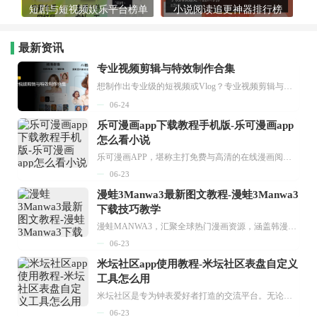
短剧与短视频娱乐平台榜单
小说阅读追更神器排行榜
最新资讯
专业视频剪辑与特效制作合集
想制作出专业级的短视频或Vlog？专业视频剪辑与特效制作大全专题为你提供了从剪辑、抠像到特效包装的全套解决方案。无论是添加炫酷的片头、进行精准的视频抠图，还是制...
06-24
乐可漫画app下载教程手机版-乐可漫画app
怎么看小说
乐可漫画APP，堪称主打免费与高清的在线漫画阅读神器。其官方版提供海量完整版漫画资源，无论是国内漫画，还是日漫、韩漫、台漫、美漫等国外漫画，应有尽有，随时供你阅读。只需轻点一下，便能直接进入阅读界面。不仅如此，乐可漫画最新版本更新速度极快，在这里，你总能抢先看到全网一手漫画章节内容！...
06-23
漫蛙3Manwa3最新图文教程-漫蛙3Manwa3
下载技巧教学
漫蛙MANWA3，汇聚全球热门漫画资源，涵盖韩漫、欧美漫画、国漫等多种类型，题材丰富多样，全方位满足用户阅读喜好。它不仅是阅读平台，更是创作平台，为广大用户打造零门槛创作环境。...
06-23
米坛社区app使用教程-米坛社区表盘自定义
工具怎么用
米坛社区是专为钟表爱好者打造的交流平台。无论你是初涉钟表领域的普通爱好者，还是拥有多年收藏经验的资深玩家，都能在此找到属于自己的天地。 无需注册，就能轻松参与其中。通过专业的讨论论坛与丰富的交互功能，你可与世界各地的钟表爱好者畅快交流。若你钟情于钟表，米坛社区无疑是值得一试的理想之选。在这里，你能获取最新的手表资讯，交流见解，提升鉴赏品味，让每一块手表都成为收藏故事中重要的一部分。感兴趣的朋友，不要错过下载机会。...
06-23