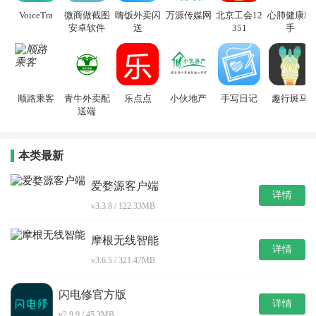
VoiceTra
微商做截图
嗨饭外卖闪
万源传媒网
北京工会12
心肺健康助
安卓软件
送
351
手
顺路乘客
青牛外卖配
乐点点
小伙地产
手写日记
趣行斑马
送端
本类最新
爱婺源客户端
详情
v3.3.8 / 122.33MB
摩根无线智能
详情
v3.6.5 / 321.47MB
闪电修官方版
详情
v2.9.9 / 45.3MB