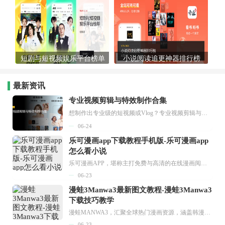
短剧与短视频娱乐平台榜单
小说阅读追更神器排行榜
最新资讯
专业视频剪辑与特效制作合集
想制作出专业级的短视频或Vlog？专业视频剪辑与特效制作大全专题为你提供了从剪辑、抠像到特效包装的全套解决方案。无论是添加炫酷的片头、进行精准的视频抠图，还是制...
06-24
乐可漫画app下载教程手机版-乐可漫画app
怎么看小说
乐可漫画APP，堪称主打免费与高清的在线漫画阅读神器。其官方版提供海量完整版漫画资源，无论是国内漫画，还是日漫、韩漫、台漫、美漫等国外漫画，应有尽有，随时供你阅读。只需轻点一下，便能直接进入阅读界面。不仅如此，乐可漫画最新版本更新速度极快，在这里，你总能抢先看到全网一手漫画章节内容！...
06-23
漫蛙3Manwa3最新图文教程-漫蛙3Manwa3
下载技巧教学
漫蛙MANWA3，汇聚全球热门漫画资源，涵盖韩漫、欧美漫画、国漫等多种类型，题材丰富多样，全方位满足用户阅读喜好。它不仅是阅读平台，更是创作平台，为广大用户打造零门槛创作环境。...
06-23