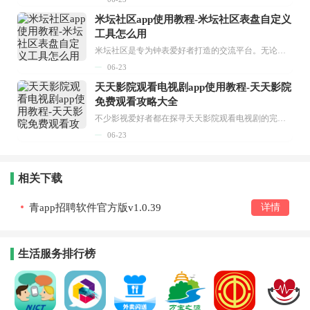
米坛社区app使用教程-米坛社区表盘自定义
工具怎么用
米坛社区是专为钟表爱好者打造的交流平台。无论你是初涉钟表领域的普通爱好者，还是拥有多年收藏经验的资深玩家，都能在此找到属于自己的天地。 无需注册，就能轻松参与其中。通过专业的讨论论坛与丰富的交互功能，你可与世界各地的钟表爱好者畅快交流。若你钟情于钟表，米坛社区无疑是值得一试的理想之选。在这里，你能获取最新的手表资讯，交流见解，提升鉴赏品味，让每一块手表都成为收藏故事中重要的一部分。感兴趣的朋友，不要错过下载机会。...
06-23
天天影院观看电视剧app使用教程-天天影院
免费观看攻略大全
不少影视爱好者都在探寻天天影院观看电视剧的完整方法，结合最新平台使用规则，本篇新手入门攻略全面讲解观看渠道、检索流程、播放设置以及画面模式调整等实用内容。全文适配手机、电脑等主流设备，步骤简洁易懂，无论是初次使用的新手，还是想要优化观影体验的用户，都能参照内容快速上手，熟练掌握平台各项操作技巧，轻松畅享影视内容。...
06-23
相关下载
青app招聘软件官方版v1.0.39
详情
生活服务排行榜