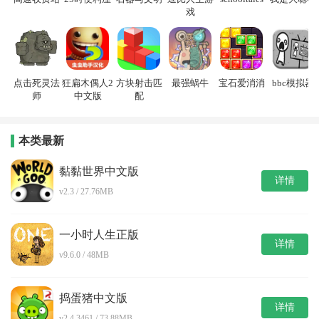
戏
点击死灵法
狂扁木偶人2
方块射击匹
最强蜗牛
宝石爱消消
bbc模拟器
师
中文版
配
本类最新
黏黏世界中文版
详情
v2.3 / 27.76MB
一小时人生正版
详情
v9.6.0 / 48MB
捣蛋猪中文版
详情
v2.4.3461 / 73.88MB