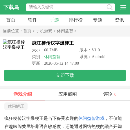
下载鸟
首页
软件
手游
排行榜
专题
资讯
当前位置：
首页
>
手机游戏
>
休闲益智
>
疯狂梗传汉字爆梗王
大小：60.7MB
版本：V1.0
类别：
休闲益智
系统：Android
更新：2026-06-12 14:47:00
立即下载
游戏介绍
应用截图
评论
0
休闲解压
疯狂梗传汉字爆梗王是当下备受欢迎的
休闲益智游戏
，不仅能
在趣味闯关里培养语言敏感度，还能通过网络热梗的融合开阔