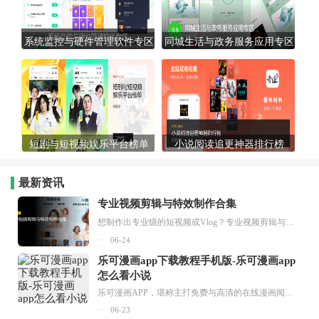
系统监控与硬件管理软件专区
同城生活与政务服务应用专区
短剧与短视频娱乐平台榜单
小说阅读追更神器排行榜
最新资讯
专业视频剪辑与特效制作合集
想制作出专业级的短视频或Vlog？专业视频剪辑与特效制作大全专题为你提供了从剪辑、抠像到特效包装的全套解决方案。无论是添加炫酷的片头、进行精准的视频抠图，还是制...
06-24
乐可漫画app下载教程手机版-乐可漫画app
怎么看小说
乐可漫画APP，堪称主打免费与高清的在线漫画阅读神器。其官方版提供海量完整版漫画资源，无论是国内漫画，还是日漫、韩漫、台漫、美漫等国外漫画，应有尽有，随时供你阅读。只需轻点一下，便能直接进入阅读界面。不仅如此，乐可漫画最新版本更新速度极快，在这里，你总能抢先看到全网一手漫画章节内容！...
06-23