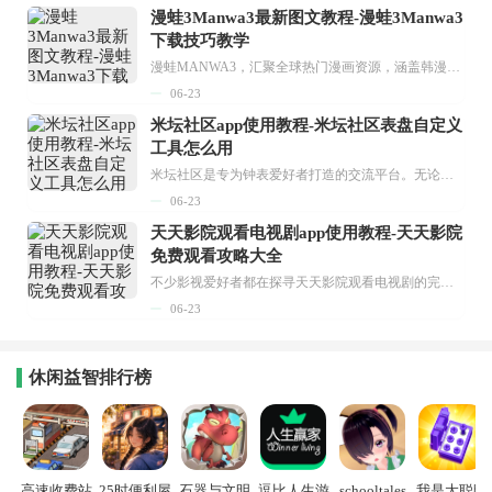
漫蛙3Manwa3最新图文教程-漫蛙3Manwa3
下载技巧教学
漫蛙MANWA3，汇聚全球热门漫画资源，涵盖韩漫、欧美漫画、国漫等多种类型，题材丰富多样，全方位满足用户阅读喜好。它不仅是阅读平台，更是创作平台，为广大用户打造零门槛创作环境。...
06-23
米坛社区app使用教程-米坛社区表盘自定义
工具怎么用
米坛社区是专为钟表爱好者打造的交流平台。无论你是初涉钟表领域的普通爱好者，还是拥有多年收藏经验的资深玩家，都能在此找到属于自己的天地。 无需注册，就能轻松参与其中。通过专业的讨论论坛与丰富的交互功能，你可与世界各地的钟表爱好者畅快交流。若你钟情于钟表，米坛社区无疑是值得一试的理想之选。在这里，你能获取最新的手表资讯，交流见解，提升鉴赏品味，让每一块手表都成为收藏故事中重要的一部分。感兴趣的朋友，不要错过下载机会。...
06-23
天天影院观看电视剧app使用教程-天天影院
免费观看攻略大全
不少影视爱好者都在探寻天天影院观看电视剧的完整方法，结合最新平台使用规则，本篇新手入门攻略全面讲解观看渠道、检索流程、播放设置以及画面模式调整等实用内容。全文适配手机、电脑等主流设备，步骤简洁易懂，无论是初次使用的新手，还是想要优化观影体验的用户，都能参照内容快速上手，熟练掌握平台各项操作技巧，轻松畅享影视内容。...
06-23
休闲益智排行榜
高速收费站
25时便利屋
石器与文明
逗比人生游
schooltales
我是大聪明