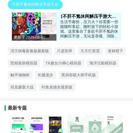
不肝不氪休闲解压手游大全
不肝不氪休闲解压手游大全
生活节奏快，压力大？你需要一些
能随时拿起、随时放下的轻松小游
戏。这里集合了多款不肝不氪的休
闲解压手游，无论是吞噬、消除还
更新于 2026-08-01
是模拟经营，都能让你在碎片时间
12:48:04
里快速获得快乐，告别繁琐任务和
强制氪金。玩法简单有趣，画风可
消灭病毒新春版最新版
只是割草
天天打莫雷
发财橙子
爱治愈，非常适合用来放松心情。
感兴趣的话，就来下载试试看吧！
照相装扮模拟器
TK挠女仆脚心模拟器
海洋沉船模拟器
触手储物柜
长腿漫步
黑洞吞噬大师手机版
坦克爆轰大战
钓鱼发烧友最新版
最新专题