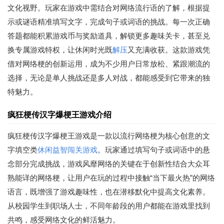
文化视野。玩家在游戏中需结合对网络流行语的了解，根据提
示或谜语精准填写文字，完成句子或词语的挑战。每一次正确
答题都能积累游戏币与奖励道具，解锁更多趣味关卡，甚至兑
换专属游戏特权，让休闲时光既
解压
又充满收获。这款游戏凭
借对网络梗的创新运用，成为不少用户日常放松、紧跟潮流的
选择，无论是单人挑战还是多人对战，都能感受到它带来的独
特魅力。
疯狂梗传汉字爆梗王游戏介绍
疯狂梗传汉字爆梗王游戏是一款以流行网络梗为核心创意的文
字填空类
休闲益智
闯关游戏
。玩家通过填写句子或词语中的悬
念部分完成挑战，游戏风靡网络的关键在于创新性结合大众耳
熟能详的网络梗，让用户在玩的过程中接触“当下最火热”的网络
语言，既增强了游戏趣味性，也在潜移默化中提高文化素养。
从校园学生到职场人士，不同年龄段的用户都能在游戏里找到
共鸣，感受网络文化的鲜活魅力。