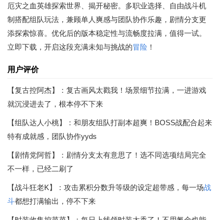
厄灾之血英雄探索世界、揭开秘密。多职业选择、自由战斗机
制搭配组队玩法，兼顾单人爽感与团队协作乐趣，剧情分支更
添探索惊喜。优化后的版本稳定性与流畅度拉满，值得一试。
立即下载，开启这段充满未知与挑战的
冒险
！
用户评价
【复古控阿杰】：复古画风太戳我！场景细节拉满，一进游戏
就沉浸进去了，根本停不下来
【组队达人小桃】：和朋友组队打副本超爽！BOSS战配合起来
特有成就感，团队协作yyds
【剧情党阿哲】：剧情分支太有意思了！选不同选项结局完全
不一样，已经二刷了
【战斗狂老K】：攻击累积分数升等级的设定超带感，每一场
战
斗
都想打满输出，停不下来
【时装收集控菜菜】：每日上线领时装太香了！不用氪金也能