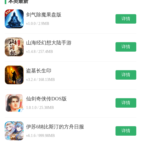
本类最新
剑气除魔果盘版
详情
v1.0.0 / 2.9MB
山海经幻想大陆手游
详情
v1.4.8 / 257.4MB
盗墓长生印
详情
v3.2.4 / 168.13MB
仙剑奇侠传DOS版
详情
1.0.1.0 / 25.38MB
伊苏6纳比斯汀的方舟日服
详情
v6.1.6 / 999.98MB