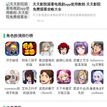
天天影院观看电视剧app使用教程-天天影院
免费观看攻略大全
不少影视爱好者都在探寻天天影院观看电视剧的完整方法，结合最新平台使用规则，本篇新手入门攻略全面讲解观看渠道、检索流程、播放设置以及画面模式调整等实用内容。全文适配手机、电脑等主流设备，步骤简洁易懂，无论是初次使用的新手，还是想要优化观影体验的用户，都能参照内容快速上手，熟练掌握平台各项操作技巧，轻松畅享影视内容。...
06-23
角色扮演排行榜
浮空秘境
明珠三国手
教训傲慢的
挠脚心游戏
恶魔之咒冷
fullservice1.
机版
妹妹冷狐游
狐直装版
8g完整版
戏
yuremizu游
艾玲之约手
诺恩的餐厅
天下布魔官
爱是不会消
像素兔女郎p
戏手机版
机版游戏
（NornsDin
方版正版
失的
ixelbunny
e）