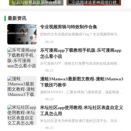
短剧与短视频娱乐平台榜单
小说阅读追更神器排行榜
最新资讯
专业视频剪辑与特效制作合集
想制作出专业级的短视频或Vlog？专业视频剪辑与特效制作大全专题为你提供了从剪辑、抠像到特效包装的全套解决方案。无论是添加炫酷的片头、进行精准的视频抠图，还是制...
06-24
乐可漫画app下载教程手机版-乐可漫画app
怎么看小说
乐可漫画APP，堪称主打免费与高清的在线漫画阅读神器。其官方版提供海量完整版漫画资源，无论是国内漫画，还是日漫、韩漫、台漫、美漫等国外漫画，应有尽有，随时供你阅读。只需轻点一下，便能直接进入阅读界面。不仅如此，乐可漫画最新版本更新速度极快，在这里，你总能抢先看到全网一手漫画章节内容！...
06-23
漫蛙3Manwa3最新图文教程-漫蛙3Manwa3
下载技巧教学
漫蛙MANWA3，汇聚全球热门漫画资源，涵盖韩漫、欧美漫画、国漫等多种类型，题材丰富多样，全方位满足用户阅读喜好。它不仅是阅读平台，更是创作平台，为广大用户打造零门槛创作环境。...
06-23
米坛社区app使用教程-米坛社区表盘自定义
工具怎么用
米坛社区是专为钟表爱好者打造的交流平台。无论你是初涉钟表领域的普通爱好者，还是拥有多年收藏经验的资深玩家，都能在此找到属于自己的天地。 无需注册，就能轻松参与其中。通过专业的讨论论坛与丰富的交互功能，你可与世界各地的钟表爱好者畅快交流。若你钟情于钟表，米坛社区无疑是值得一试的理想之选。在这里，你能获取最新的手表资讯，交流见解，提升鉴赏品味，让每一块手表都成为收藏故事中重要的一部分。感兴趣的朋友，不要错过下载机会。...
06-23