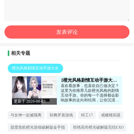
相关专题
橙光风格剧情互动手游大全
橙光风格剧情互动手游大全
喜欢看故事，也喜欢自己做决定？
这里为你推荐几款橙光风格的剧情
互动手游。你的每一个选择都会影
响故事的走向和结局，让你沉浸在
更新于 2026-08-05
不同的人生体验中。无论是甜度爆
11:42:18
表的恋爱故事，还是充满悬疑的冒
险剧情，都能让你欲罢不能。心动
与女神一起被隔离
轻舞罗裳游戏
特工17
戒赌模拟器
的话就来下载试试看吧！
甜度危机橙光游戏破解版金手指
拒绝高尚橙光破解版完结EXO