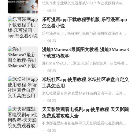
想制作出专业级的短视频或Vlog？专业视频剪辑与特效制作大全专题为你提供了从剪辑、抠像到特效包装的全套解决方案。无论是添加炫酷的片头、进行精准的视频抠图，还是制...
06-24
乐可漫画app下载教程手机版-乐可漫画app
怎么看小说
乐可漫画APP，堪称主打免费与高清的在线漫画阅读神器。其官方版提供海量完整版漫画资源，无论是国内漫画，还是日漫、韩漫、台漫、美漫等国外漫画，应有尽有，随时供你阅读。只需轻点一下，便能直接进入阅读界面。不仅如此，乐可漫画最新版本更新速度极快，在这里，你总能抢先看到全网一手漫画章节内容！...
06-23
漫蛙3Manwa3最新图文教程-漫蛙3Manwa3
下载技巧教学
漫蛙MANWA3，汇聚全球热门漫画资源，涵盖韩漫、欧美漫画、国漫等多种类型，题材丰富多样，全方位满足用户阅读喜好。它不仅是阅读平台，更是创作平台，为广大用户打造零门槛创作环境。...
06-23
米坛社区app使用教程-米坛社区表盘自定义
工具怎么用
米坛社区是专为钟表爱好者打造的交流平台。无论你是初涉钟表领域的普通爱好者，还是拥有多年收藏经验的资深玩家，都能在此找到属于自己的天地。 无需注册，就能轻松参与其中。通过专业的讨论论坛与丰富的交互功能，你可与世界各地的钟表爱好者畅快交流。若你钟情于钟表，米坛社区无疑是值得一试的理想之选。在这里，你能获取最新的手表资讯，交流见解，提升鉴赏品味，让每一块手表都成为收藏故事中重要的一部分。感兴趣的朋友，不要错过下载机会。...
06-23
天天影院观看电视剧app使用教程-天天影院
免费观看攻略大全
不少影视爱好者都在探寻天天影院观看电视剧的完整方法，结合最新平台使用规则，本篇新手入门攻略全面讲解观看渠道、检索流程、播放设置以及画面模式调整等实用内容。全文适配手机、电脑等主流设备，步骤简洁易懂，无论是初次使用的新手，还是想要优化观影体验的用户，都能参照内容快速上手，熟练掌握平台各项操作技巧，轻松畅享影视内容。...
06-23