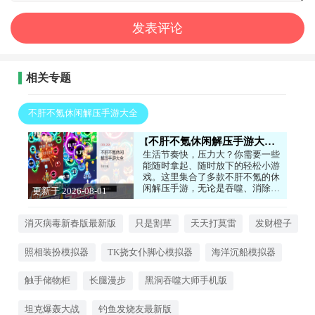
相关专题
不肝不氪休闲解压手游大全
不肝不氪休闲解压手游大全
生活节奏快，压力大？你需要一些
能随时拿起、随时放下的轻松小游
戏。这里集合了多款不肝不氪的休
闲解压手游，无论是吞噬、消除还
更新于 2026-08-01
是模拟经营，都能让你在碎片时间
12:48:04
里快速获得快乐，告别繁琐任务和
强制氪金。玩法简单有趣，画风可
消灭病毒新春版最新版
只是割草
天天打莫雷
发财橙子
爱治愈，非常适合用来放松心情。
感兴趣的话，就来下载试试看吧！
照相装扮模拟器
TK挠女仆脚心模拟器
海洋沉船模拟器
触手储物柜
长腿漫步
黑洞吞噬大师手机版
坦克爆轰大战
钓鱼发烧友最新版