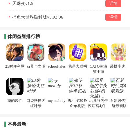
天珠变v1.5
详情
捕鱼大世界破解版v5.93.06
详情
休闲益智排行榜
25时便利屋
石器与文明
schooltales
我是大聪明
CATO黄油
装扮小达人
猫手游
我的属性
口袋妖怪火
my melody
魂斗罗30条
玩具熊的午
石器时代觉
红叶绿
命单机版
夜后宫4娘化
醒最新版
版1.1
本类最新