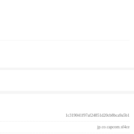
1c319041f97af24851d20cb8bca9a5b1
jp.co.capcom.sf4ce