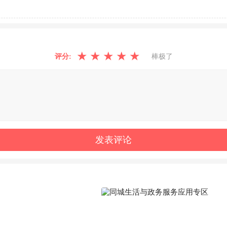
★
★
★
★
★
评分:
棒极了