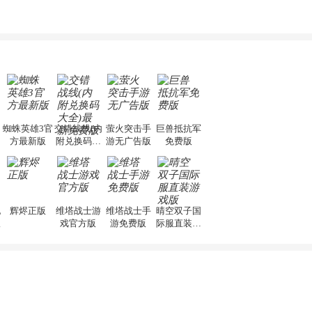
蜘蛛英雄3官
交错战线(内
萤火突击手
巨兽抵抗军
方最新版
附兑换码大
游无广告版
免费版
全)最新免费
版
纪
辉烬正版
维塔战士游
维塔战士手
晴空双子国
版
戏官方版
游免费版
际服直装游
戏版