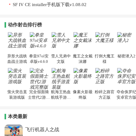
SF IV CE installer手机版下载v1.08.02
动作射击排行榜
异形大战铁
拳皇97ol安
雪人兄弟中
魔王之女戴
打倒大魔王
秘密潜入2
血战士游戏
卓版v4.6.0
文版
沫娜
様
萤火突击直
完全假面骑
航海王热血
像素火影最
粉碎之路官
夺命侏罗
装游戏版
士世代2游戏
航线手游直
终版
方正版
安卓官方
完整版
装版
本类最新
飞行机器人之战