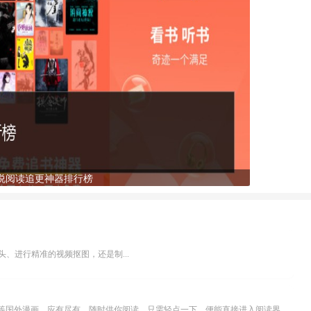
说阅读追更神器排行榜
、进行精准的视频抠图，还是制...
乐可漫画APP，堪称主打免费与高清的在线漫画阅读神器。其官方版提供海量完整版漫画资源，无论是国内漫画，还是日漫、韩漫、台漫、美漫等国外漫画，应有尽有，随时供你阅读。只需轻点一下，便能直接进入阅读界面。不仅如此，乐可漫画最新版本更新速度极快，在这里，你总能抢先看到全网一手漫画章节内容！...