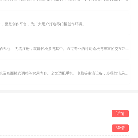
，更是创作平台，为广大用户打造零门槛创作环境。...
米坛社区是专为钟表爱好者打造的交流平台。无论你是初涉钟表领域的普通爱好者，还是拥有多年收藏经验的资深玩家，都能在此找到属于自己的天地。 无需注册，就能轻松参与其中。通过专业的讨论论坛与丰富的交互功能，你可与世界各地的钟表爱好者畅快交流。若你钟情于钟表，米坛社区无疑是值得一试的理想之选。在这里，你能获取最新的手表资讯，交流见解，提升鉴赏品味，让每一块手表都成为收藏故事中重要的一部分。感兴趣的朋友，不要错过下载机会。...
不少影视爱好者都在探寻天天影院观看电视剧的完整方法，结合最新平台使用规则，本篇新手入门攻略全面讲解观看渠道、检索流程、播放设置以及画面模式调整等实用内容。全文适配手机、电脑等主流设备，步骤简洁易懂，无论是初次使用的新手，还是想要优化观影体验的用户，都能参照内容快速上手，熟练掌握平台各项操作技巧，轻松畅享影视内容。...
详情
详情