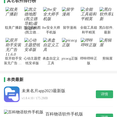
其它软件排行榜
耽美广播剧
凯立德地图
lbe安全大师
留学漫画
全能工具箱
黑白软件库
(凯立德导
手机版
和平精英
最新
航)最新版本
双开助手安
心动主题壁
表盘自定义
picacg正版
哔咔哔咔正
剪辑屋
装无广告 11.
纸安卓版
工具
版
6.0
本类最新
未来名片app2023最新版
详情
v1.8.4.10 / 175.2MB
百科物语软件手机版