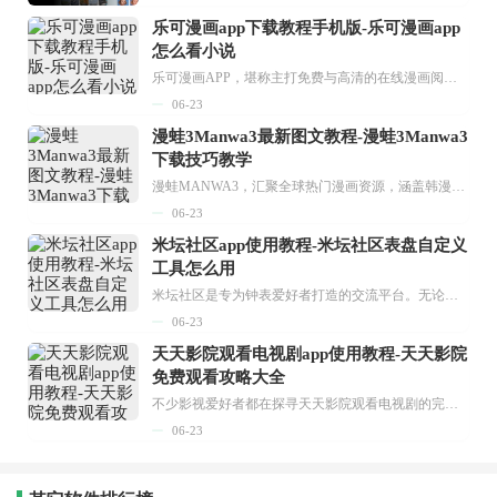
乐可漫画app下载教程手机版-乐可漫画app
怎么看小说
乐可漫画APP，堪称主打免费与高清的在线漫画阅读神器。其官方版提供海量完整版漫画资源，无论是国内漫画，还是日漫、韩漫、台漫、美漫等国外漫画，应有尽有，随时供你阅读。只需轻点一下，便能直接进入阅读界面。不仅如此，乐可漫画最新版本更新速度极快，在这里，你总能抢先看到全网一手漫画章节内容！...
06-23
漫蛙3Manwa3最新图文教程-漫蛙3Manwa3
下载技巧教学
漫蛙MANWA3，汇聚全球热门漫画资源，涵盖韩漫、欧美漫画、国漫等多种类型，题材丰富多样，全方位满足用户阅读喜好。它不仅是阅读平台，更是创作平台，为广大用户打造零门槛创作环境。...
06-23
米坛社区app使用教程-米坛社区表盘自定义
工具怎么用
米坛社区是专为钟表爱好者打造的交流平台。无论你是初涉钟表领域的普通爱好者，还是拥有多年收藏经验的资深玩家，都能在此找到属于自己的天地。 无需注册，就能轻松参与其中。通过专业的讨论论坛与丰富的交互功能，你可与世界各地的钟表爱好者畅快交流。若你钟情于钟表，米坛社区无疑是值得一试的理想之选。在这里，你能获取最新的手表资讯，交流见解，提升鉴赏品味，让每一块手表都成为收藏故事中重要的一部分。感兴趣的朋友，不要错过下载机会。...
06-23
天天影院观看电视剧app使用教程-天天影院
免费观看攻略大全
不少影视爱好者都在探寻天天影院观看电视剧的完整方法，结合最新平台使用规则，本篇新手入门攻略全面讲解观看渠道、检索流程、播放设置以及画面模式调整等实用内容。全文适配手机、电脑等主流设备，步骤简洁易懂，无论是初次使用的新手，还是想要优化观影体验的用户，都能参照内容快速上手，熟练掌握平台各项操作技巧，轻松畅享影视内容。...
06-23