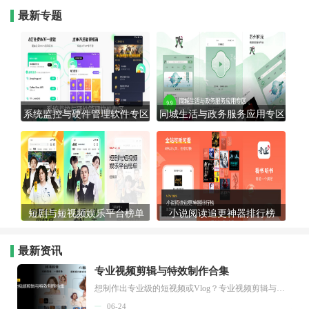
最新专题
系统监控与硬件管理软件专区
同城生活与政务服务应用专区
短剧与短视频娱乐平台榜单
小说阅读追更神器排行榜
最新资讯
专业视频剪辑与特效制作合集
想制作出专业级的短视频或Vlog？专业视频剪辑与特效制作大全专题为你提供了从剪辑、抠像到特效包装的全套解决方案。无论是添加炫酷的片头、进行精准的视频抠图，还是制...
06-24