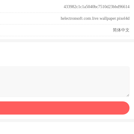
433982c1c1a5040bc7510d23bbd96614
helectronsoft.com.live.wallpaper.pixel4d
简体中文