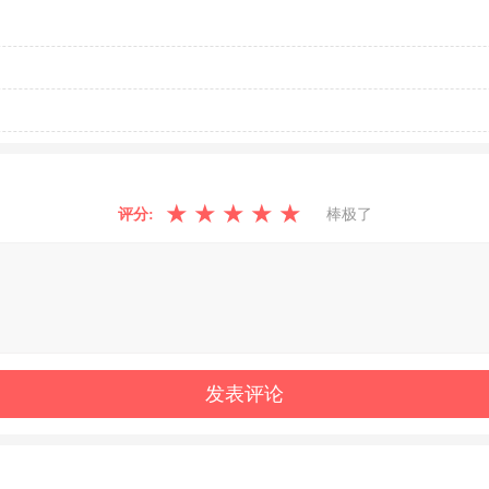
★
★
★
★
★
评分:
棒极了