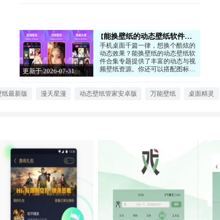
能换壁纸的动态壁纸软件精选
手机桌面千篇一律，想换个酷炫的
动态效果？能换壁纸的动态壁纸软
件合集专题提供了丰富的动态与视
频壁纸资源。你还可以搭配图标更
更新于 2026-07-31
换工具，全面定制手机界面，展现
10:26:42
个性品味。操作简单，效果惊艳。
心动的话就来下载试试看吧！
壁纸最新版
漫天星漫
动态壁纸管家安卓版
万能壁纸
桌面精灵