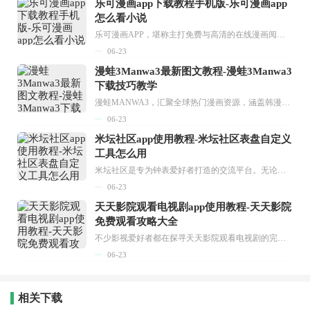
乐可漫画app下载教程手机版-乐可漫画app
怎么看小说
乐可漫画APP，堪称主打免费与高清的在线漫画阅读神器。其官方版提供海量完整版漫画资源，无论是国内漫画，还是日漫、韩漫、台漫、美漫等国外漫画，应有尽有，随时供你阅读。只需轻点一下，便能直接进入阅读界面。不仅如此，乐可漫画最新版本更新速度极快，在这里，你总能抢先看到全网一手漫画章节内容！...
06-23
漫蛙3Manwa3最新图文教程-漫蛙3Manwa3
下载技巧教学
漫蛙MANWA3，汇聚全球热门漫画资源，涵盖韩漫、欧美漫画、国漫等多种类型，题材丰富多样，全方位满足用户阅读喜好。它不仅是阅读平台，更是创作平台，为广大用户打造零门槛创作环境。...
06-23
米坛社区app使用教程-米坛社区表盘自定义
工具怎么用
米坛社区是专为钟表爱好者打造的交流平台。无论你是初涉钟表领域的普通爱好者，还是拥有多年收藏经验的资深玩家，都能在此找到属于自己的天地。 无需注册，就能轻松参与其中。通过专业的讨论论坛与丰富的交互功能，你可与世界各地的钟表爱好者畅快交流。若你钟情于钟表，米坛社区无疑是值得一试的理想之选。在这里，你能获取最新的手表资讯，交流见解，提升鉴赏品味，让每一块手表都成为收藏故事中重要的一部分。感兴趣的朋友，不要错过下载机会。...
06-23
天天影院观看电视剧app使用教程-天天影院
免费观看攻略大全
不少影视爱好者都在探寻天天影院观看电视剧的完整方法，结合最新平台使用规则，本篇新手入门攻略全面讲解观看渠道、检索流程、播放设置以及画面模式调整等实用内容。全文适配手机、电脑等主流设备，步骤简洁易懂，无论是初次使用的新手，还是想要优化观影体验的用户，都能参照内容快速上手，熟练掌握平台各项操作技巧，轻松畅享影视内容。...
06-23
相关下载