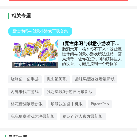
相关专题
魔性休闲与创意小游戏下载合集
魔性休闲与创意小游戏下载合集
脑洞大开，根本停不下来！这些魔
性休闲与创意小游戏玩法独特，画
风清奇，让你在短时间内获得巨大
的快乐。可能是控制一个奇怪的物
更新于 2026-06-23
体翻滚，也可能是完成各种无厘头
15:44:05
的挑战。简单易上手，但想玩好可
不容易，是打发时间、放松心情的
烧脑猜一猜手游
抛出银河系
趣味果蔬连连看最新版
绝佳选择。快来试试这些让人上头
的创意之作吧！立即下载，开启你
内鬼来找茬游戏
我赶集贼6手游官方最新版
的体验。
棉花糖翻滚最新版
填满我的路手机版
PigeonPop
兔兔猜拳游戏纯净最新版
糖葫芦达人官方最新版