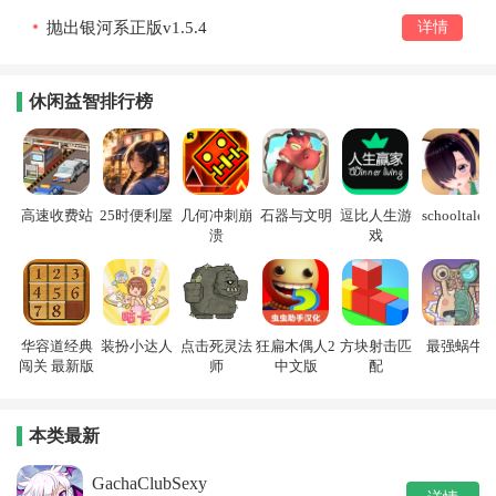
抛出银河系正版v1.5.4
详情
休闲益智排行榜
高速收费站
25时便利屋
几何冲刺崩
石器与文明
逗比人生游
schooltales
溃
戏
华容道经典
装扮小达人
点击死灵法
狂扁木偶人2
方块射击匹
最强蜗牛
闯关 最新版
师
中文版
配
本类最新
GachaClubSexy