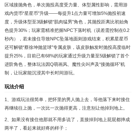
区域接抛角色，单次抛投高度受力量、体型属性影响，需用游
戏内货币“星星币”升级——每提升1点力量可增加5%抛投初速
度，升级体型至3级解锁“肌肉猛男”角色，其抛投距离比初始角
色提升30%；玩家需精准把握NPC下落时机（误差需控制在0.2
秒内），若未接住导致NPC坠落地面则游戏结束，积累星星币
还可解锁“蔡徐坤抛篮球”专属皮肤，该皮肤触发时抛投高度临时
提升25%，目前已有68%的玩家通过升级力量至5级解锁了首个
进阶角色，整体玩法因Q萌画风、魔性尖叫声及“接抛循环”机
制，让玩家能沉浸其中长时间游玩。
玩法介绍
1、游戏玩法很简单，把怀里的男人抛上去，等他落下来时接住
再继续往上抛，一次比一次抛得更高，注意别让他掉到地上。
2、如果没有接住他那就不用多说了，直接掉到地上屁屁都摔成
两半了，看起来就好疼的样子；