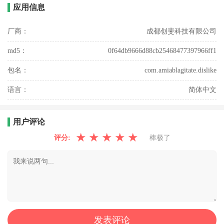
应用信息
厂商：
成都创斐科技有限公司
md5：
0f64db9666d88cb25468477397966ff1
包名：
com.amiablagitate.dislike
语言：
简体中文
用户评论
★
★
★
★
★
评分:
棒极了