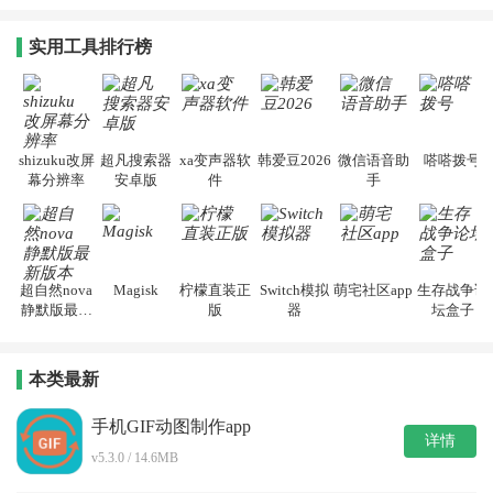
实用工具排行榜
shizuku改屏
超凡搜索器
xa变声器软
韩爱豆2026
微信语音助
嗒嗒拨号
幕分辨率
安卓版
件
手
超自然nova
Magisk
柠檬直装正
Switch模拟
萌宅社区app
生存战争论
静默版最新
版
器
坛盒子
版本
本类最新
手机GIF动图制作app
详情
v5.3.0 / 14.6MB