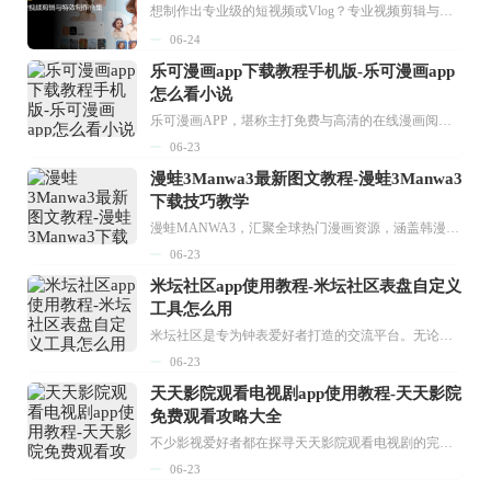
想制作出专业级的短视频或Vlog？专业视频剪辑与特效制作大全专题为你提供了从剪辑、抠像到特效包装的全套解决方案。无论是添加炫酷的片头、进行精准的视频抠图，还是制...
06-24
乐可漫画app下载教程手机版-乐可漫画app
怎么看小说
乐可漫画APP，堪称主打免费与高清的在线漫画阅读神器。其官方版提供海量完整版漫画资源，无论是国内漫画，还是日漫、韩漫、台漫、美漫等国外漫画，应有尽有，随时供你阅读。只需轻点一下，便能直接进入阅读界面。不仅如此，乐可漫画最新版本更新速度极快，在这里，你总能抢先看到全网一手漫画章节内容！...
06-23
漫蛙3Manwa3最新图文教程-漫蛙3Manwa3
下载技巧教学
漫蛙MANWA3，汇聚全球热门漫画资源，涵盖韩漫、欧美漫画、国漫等多种类型，题材丰富多样，全方位满足用户阅读喜好。它不仅是阅读平台，更是创作平台，为广大用户打造零门槛创作环境。...
06-23
米坛社区app使用教程-米坛社区表盘自定义
工具怎么用
米坛社区是专为钟表爱好者打造的交流平台。无论你是初涉钟表领域的普通爱好者，还是拥有多年收藏经验的资深玩家，都能在此找到属于自己的天地。 无需注册，就能轻松参与其中。通过专业的讨论论坛与丰富的交互功能，你可与世界各地的钟表爱好者畅快交流。若你钟情于钟表，米坛社区无疑是值得一试的理想之选。在这里，你能获取最新的手表资讯，交流见解，提升鉴赏品味，让每一块手表都成为收藏故事中重要的一部分。感兴趣的朋友，不要错过下载机会。...
06-23
天天影院观看电视剧app使用教程-天天影院
免费观看攻略大全
不少影视爱好者都在探寻天天影院观看电视剧的完整方法，结合最新平台使用规则，本篇新手入门攻略全面讲解观看渠道、检索流程、播放设置以及画面模式调整等实用内容。全文适配手机、电脑等主流设备，步骤简洁易懂，无论是初次使用的新手，还是想要优化观影体验的用户，都能参照内容快速上手，熟练掌握平台各项操作技巧，轻松畅享影视内容。...
06-23