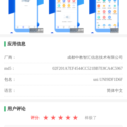
应用信息
厂商：
成都中教智汇信息技术有限公司
md5：
02F201A7EF4544CC521BB7E8CA4C5967
包名：
uni.UNI9DF1D6F
语言：
简体中文
用户评论
★
★
★
★
★
评分:
棒极了