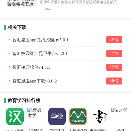
不少影视爱好者都在探寻天天影院观看电视剧的完整方法，结合最新平台使用规则，本篇新手入门攻略全面讲解观看渠道、检索流程、播放设置以及画面模式调整等实用内容。全文适配手机、电脑等主流设备，步骤简洁易懂，无论是初次使用的新手，还是想要优化观影体验的用户，都能参照内容快速上手，熟练掌握平台各项操作技巧，轻松畅享影视内容。...
06-23
相关下载
智汇昆卫app(智汇校园)v5.0.1
详情
智汇校园智汇昆卫平台v4.3.1
详情
智汇校园软件v4.3.1
详情
智汇昆卫app下载v3.0.2
详情
教育学习排行榜
百度汉语词
启德留学
雷特学堂
函数图像数
书法碑帖大
e会学