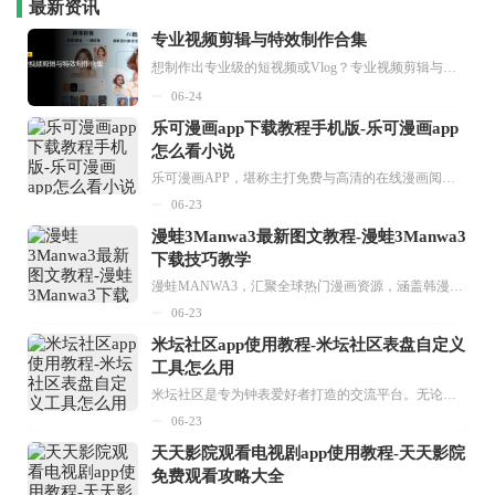
最新资讯
专业视频剪辑与特效制作合集
想制作出专业级的短视频或Vlog？专业视频剪辑与特效制作大全专题为你提供了从剪辑、抠像到特效包装的全套解决方案。无论是添加炫酷的片头、进行精准的视频抠图，还是制...
06-24
乐可漫画app下载教程手机版-乐可漫画app
怎么看小说
乐可漫画APP，堪称主打免费与高清的在线漫画阅读神器。其官方版提供海量完整版漫画资源，无论是国内漫画，还是日漫、韩漫、台漫、美漫等国外漫画，应有尽有，随时供你阅读。只需轻点一下，便能直接进入阅读界面。不仅如此，乐可漫画最新版本更新速度极快，在这里，你总能抢先看到全网一手漫画章节内容！...
06-23
漫蛙3Manwa3最新图文教程-漫蛙3Manwa3
下载技巧教学
漫蛙MANWA3，汇聚全球热门漫画资源，涵盖韩漫、欧美漫画、国漫等多种类型，题材丰富多样，全方位满足用户阅读喜好。它不仅是阅读平台，更是创作平台，为广大用户打造零门槛创作环境。...
06-23
米坛社区app使用教程-米坛社区表盘自定义
工具怎么用
米坛社区是专为钟表爱好者打造的交流平台。无论你是初涉钟表领域的普通爱好者，还是拥有多年收藏经验的资深玩家，都能在此找到属于自己的天地。 无需注册，就能轻松参与其中。通过专业的讨论论坛与丰富的交互功能，你可与世界各地的钟表爱好者畅快交流。若你钟情于钟表，米坛社区无疑是值得一试的理想之选。在这里，你能获取最新的手表资讯，交流见解，提升鉴赏品味，让每一块手表都成为收藏故事中重要的一部分。感兴趣的朋友，不要错过下载机会。...
06-23
天天影院观看电视剧app使用教程-天天影院
免费观看攻略大全