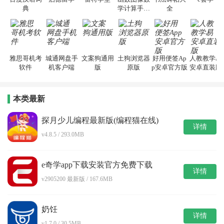
典
学计算手机
全
版
雅思哥机考
城通网盘手
文案狗通用
土狗浏览器
好用便签Ap
人教教学易
软件
机客户端
版
原版
p安卓官方版
安卓直装版
本类最新
探月少儿编程最新版(编程猫在线)
详情
v4.8.5 / 293.0MB
e奇学app下载安装官方免费下载
详情
v2905200 最新版 / 167.6MB
奶饪
详情
v1.7.0 / 30.5MB