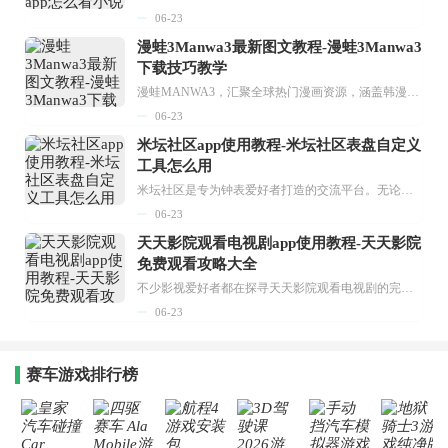
06-23
漫蛙3Manwa3最新图文教程-漫蛙3Manwa3
下载技巧教学
漫蛙MANWA3，汇聚全球热门漫画资源，涵盖韩漫、欧美漫画、国漫等多种类型，题材丰富多样，全方位满足用户阅读喜好。它不仅是阅读平台，更是创作平台，为广大用户打造零门槛创作环境。...
06-23
米坛社区app使用教程-米坛社区表盘自定义
工具怎么用
米坛社区是专为钟表爱好者打造的交流平台。无论你是初涉钟表领域的普通爱好者，还是拥有多年收藏经验的资深玩家，都能在此找到属于自己的天地。 无需注册，就能轻松参与其中。通过专业的讨论论坛与丰富的交互功能，你可与世界各地的钟表爱好者畅快交流。若你钟情于钟表，米坛社区无疑是值得一试的理想之选。在这里，你能获取最新的手表资讯，交流见解，提升鉴赏品味，让每一块手表都成为收藏故事中重要的一部分。感兴趣的朋友，不要错过下载机会。...
06-23
天天影院观看电视剧app使用教程-天天影院
免费观看攻略大全
不少影视爱好者都在探寻天天影院观看电视剧的完整方法，结合最新平台使用规则，本篇新手入门攻略全面讲解观看渠道、检索流程、播放设置以及画面模式调整等实用内容。全文适配手机、电脑等主流设备，步骤简洁易懂，无论是初次使用的新手，还是想要优化观影体验的用户，都能参照内容快速上手，熟练掌握平台各项操作技巧，轻松畅享影视内容。...
06-23
赛车游戏排行榜