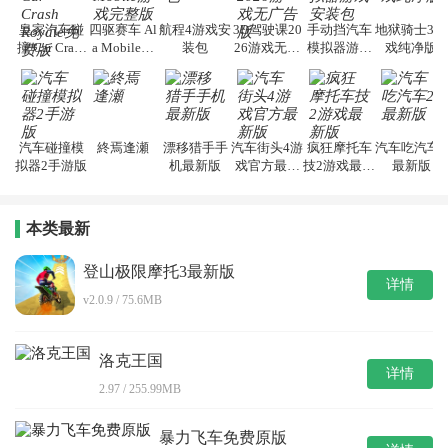
皇家汽车碰
四驱赛车 Al
航程4游戏安
3D驾驶课20
手动挡汽车
地狱骑士3游
撞 Car Crash
a Mobile游
装包
26游戏无广
模拟器游戏
戏纯净版
Royale免费
戏完整版
告版
安装包
版
汽车碰撞模
終焉逢瀬
漂移猎手手
汽车街头4游
疯狂摩托车
汽车吃汽车2
拟器2手游版
机最新版
戏官方最新
技2游戏最新
最新版
版
版
本类最新
登山极限摩托3最新版
详情
v2.0.9 / 75.6MB
洛克王国
详情
2.97 / 255.99MB
暴力飞车免费原版