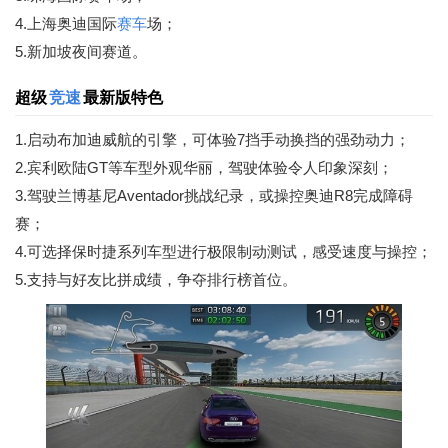
4.上海奥迪国际
赛车
场；
5.新加坡夜间赛道。
超级
竞速
最新版特色
1.启动布加迪威航的引擎，可体验7挡手动换挡的强劲动力；
2.宾利欧陆GT等车型外观华丽，驾驶体验令人印象深刻；
3.驾驶兰博基尼Aventador挑战纪录，或操控奥迪R8完成障碍
赛；
4.可选择保时捷系列车型进行极限制动测试，感受速度与操控；
5.支持与好友比拼成绩，争夺排行榜首位。