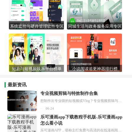
系统监控与硬件管理软件专区
同城生活与政务服务应用专区
短剧与短视频娱乐平台榜单
小说阅读追更神器排行榜
最新资讯
专业视频剪辑与特效制作合集
想制作出专业级的短视频或Vlog？专业视频剪辑与特效制作大全专题为你提供了从剪辑、抠像到特效包装的全套解决方案。无论是添加炫酷的片头、进行精准的视频抠图，还是制...
06-24
乐可漫画app下载教程手机版-乐可漫画app
怎么看小说
乐可漫画APP，堪称主打免费与高清的在线漫画阅读神器。其官方版提供海量完整版漫画资源，无论是国内漫画，还是日漫、韩漫、台漫、美漫等国外漫画，应有尽有，随时供你阅读。只需轻点一下，便能直接进入阅读界面。不仅如此，乐可漫画最新版本更新速度极快，在这里，你总能抢先看到全网一手漫画章节内容！...