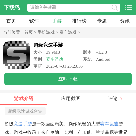
下载鸟
首页
软件
手游
排行榜
专题
资讯
当前位置：
首页
>
手机游戏
>
赛车游戏
>
超级竞速手游
大小：39.9MB
版本：v1.2.3
类别：
赛车游戏
系统：Android
更新：2026-07-31 23:23:56
立即下载
游戏介绍
应用截图
评论
0
超级竞速游戏合集
超级
竞速手游
是一款画面精美、操作流畅的大型
赛车竞速
游
戏。游戏中收录了来自奥迪、宾利、布加迪、兰博基尼等世界