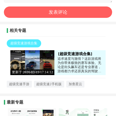
相关专题
超级竞速游戏合集
超级竞速游戏合集
追求速度与激情？这款游戏将
为你带来极致的赛车体验。无
论是街头飙车还是专业赛道，
游戏都力求还原真实的驾驶手
更新于 2026-03-15 17:14:12
感和物理效果。你需要改装车
辆，提升性能，在比赛中超越
对手。那种引擎轰鸣、轮胎摩
超级竞速手游
超级竞速2手机版
加查星云
擦地面的感觉，让人肾上腺素
飙升。
最新专题