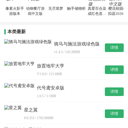
像素火影手
动物餐厅游
无尽噩梦
触手储物柜
真爱百合染
樱花校园模
游版本
戏中文版
成红色直装
拟器2026中
版
文版
本类最新
骑马与施法游戏绿色版
详情
v1.4.3 / 110.28MB
放置地牢大亨
详情
V1.0.0 / 115.6MB
代号鸢安卓版
详情
1.0.5 / 1.1MB
星之翼
详情
0.0.353 / 1763.96MB