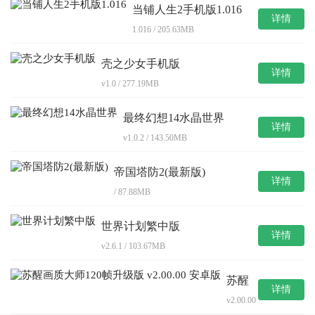
当铺人生2手机版1.016
详情
1.016 / 205.63MB
壳之少女手机版
详情
v1.0 / 277.19MB
最终幻想14水晶世界
详情
v1.0.2 / 143.50MB
帝国塔防2(最新版)
详情
/ 87.88MB
世界计划繁中版
详情
v2.6.1 / 103.67MB
苏醒
详情
画质
v2.00.00
大师
/