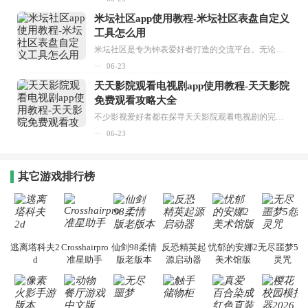
米坛社区app使用教程-米坛社区表盘自定义
工具怎么用
米坛社区是专为钟表爱好者打造的交流平台。无论你是初涉钟表领域的普通爱好者，还是拥有多年收藏经验的资深玩家，都能在此找到属于自己的天地。 无需注册，就能轻松参与其中。通过专业的讨论论坛与丰富的交互功能，你可与世界各地的钟表爱好者畅快交流。若你钟情于钟表，米坛社区无疑是值得一试的理想之选。在这里，你能获取最新的手表资讯，交流见解，提升鉴赏品味，让每一块手表都成为收藏故事中重要的一部分。感兴趣的朋友，不要错过下载机会。...
06-23
天天影院观看电视剧app使用教程-天天影院
免费观看攻略大全
不少影视爱好者都在探寻天天影院观看电视剧的完整方法，结合最新平台使用规则，本篇新手入门攻略全面讲解观看渠道、检索流程、播放设置以及画面模式调整等实用内容。全文适配手机、电脑等主流设备，步骤简洁易懂，无论是初次使用的新手，还是想要优化观影体验的用户，都能参照内容快速上手，熟练掌握平台各项操作技巧，轻松畅享影视内容。...
06-23
其它游戏排行榜
逃离塔科夫2
Crosshairpro
仙剑98柔情
反恐精英起
忧郁的安娜2
无尽噩梦5怨
d
准星助手
版老版本
源启动器
美术馆版
灵咒