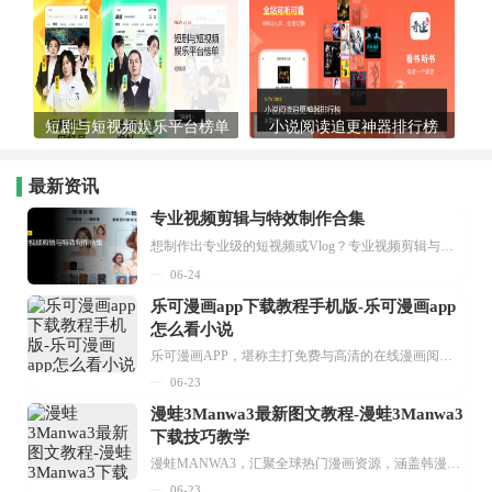
短剧与短视频娱乐平台榜单
小说阅读追更神器排行榜
最新资讯
专业视频剪辑与特效制作合集
想制作出专业级的短视频或Vlog？专业视频剪辑与特效制作大全专题为你提供了从剪辑、抠像到特效包装的全套解决方案。无论是添加炫酷的片头、进行精准的视频抠图，还是制...
06-24
乐可漫画app下载教程手机版-乐可漫画app
怎么看小说
乐可漫画APP，堪称主打免费与高清的在线漫画阅读神器。其官方版提供海量完整版漫画资源，无论是国内漫画，还是日漫、韩漫、台漫、美漫等国外漫画，应有尽有，随时供你阅读。只需轻点一下，便能直接进入阅读界面。不仅如此，乐可漫画最新版本更新速度极快，在这里，你总能抢先看到全网一手漫画章节内容！...
06-23
漫蛙3Manwa3最新图文教程-漫蛙3Manwa3
下载技巧教学
漫蛙MANWA3，汇聚全球热门漫画资源，涵盖韩漫、欧美漫画、国漫等多种类型，题材丰富多样，全方位满足用户阅读喜好。它不仅是阅读平台，更是创作平台，为广大用户打造零门槛创作环境。...
06-23