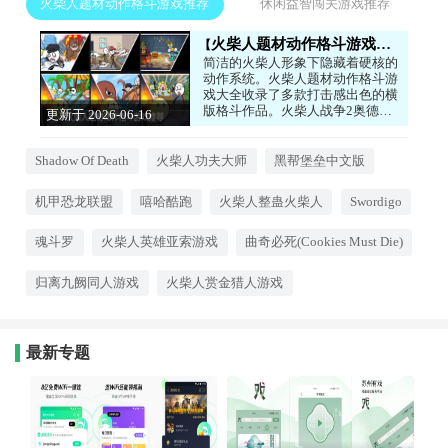
火柴人题材动作格斗游戏推荐
休闲益智闯关游戏推荐
火柴人题材动作格斗游戏推荐
简洁的火柴人形象下隐藏着硬核的
动作系统。火柴人题材动作格斗游
戏大全收录了多款打击感出色的横
版格斗作品。火柴人战争2奥德赛
更新于 2026-06-16
结合了策略指挥与实时战斗，火柴
11:18:04
人英雄亚索还原了MOBA英雄的连
招手感，火柴人赏金猎人则强调闪
Shadow Of Death
火柴人功夫大师
黑帮堡垒中文版
避与反击的时机把握。虽然画面简
单，但每个角色的技能判定、连招
机甲恐龙联盟
嘻哈酷跑
火柴人整蛊火柴人
Swordigo
衔接和硬直帧数都经过精心设计，
是追求纯粹格斗乐趣的动作游戏爱
好者的宝藏合集。
魂斗罗
火柴人英雄亚索游戏
曲奇必死(Cookies Must Die)
归离九阙同人游戏
火柴人赏金猎人游戏
最新专题