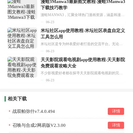
漫蛙3Manwa3最新图文教程-漫蛙3Manwa3
下载技巧教学
漫蛙MANWA3，汇聚全球热门漫画资源，涵盖韩漫、欧美漫画、国漫等多种类型，题材丰富多样，全方位满足用户阅读喜好。它不仅是阅读平台，更是创作平台，为广大用户打造零门槛创作环境。...
06-23
米坛社区app使用教程-米坛社区表盘自定义
工具怎么用
米坛社区是专为钟表爱好者打造的交流平台。无论你是初涉钟表领域的普通爱好者，还是拥有多年收藏经验的资深玩家，都能在此找到属于自己的天地。 无需注册，就能轻松参与其中。通过专业的讨论论坛与丰富的交互功能，你可与世界各地的钟表爱好者畅快交流。若你钟情于钟表，米坛社区无疑是值得一试的理想之选。在这里，你能获取最新的手表资讯，交流见解，提升鉴赏品味，让每一块手表都成为收藏故事中重要的一部分。感兴趣的朋友，不要错过下载机会。...
06-23
天天影院观看电视剧app使用教程-天天影院
免费观看攻略大全
不少影视爱好者都在探寻天天影院观看电视剧的完整方法，结合最新平台使用规则，本篇新手入门攻略全面讲解观看渠道、检索流程、播放设置以及画面模式调整等实用内容。全文适配手机、电脑等主流设备，步骤简洁易懂，无论是初次使用的新手，还是想要优化观影体验的用户，都能参照内容快速上手，熟练掌握平台各项操作技巧，轻松畅享影视内容。...
06-23
相关下载
战双帕弥什v7.4.0.494
详情
召唤与合成2网易版V2.3.00
详情