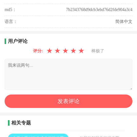
md5：
7b2343768d9dcb3ebd76d2fde904a3c4
语言：
简体中文
用户评论
★
★
★
★
★
评分:
棒极了
相关专题