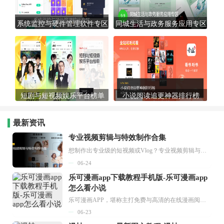
系统监控与硬件管理软件专区
同城生活与政务服务应用专区
短剧与短视频娱乐平台榜单
小说阅读追更神器排行榜
最新资讯
专业视频剪辑与特效制作合集
想制作出专业级的短视频或Vlog？专业视频剪辑与特效制作大全专题为你提供了从剪辑、抠像到特效包装的全套解决方案。无论是添加炫酷的片头、进行精准的视频抠图，还是制...
06-24
乐可漫画app下载教程手机版-乐可漫画app
怎么看小说
乐可漫画APP，堪称主打免费与高清的在线漫画阅读神器。其官方版提供海量完整版漫画资源，无论是国内漫画，还是日漫、韩漫、台漫、美漫等国外漫画，应有尽有，随时供你阅读。只需轻点一下，便能直接进入阅读界面。不仅如此，乐可漫画最新版本更新速度极快，在这里，你总能抢先看到全网一手漫画章节内容！...
06-23