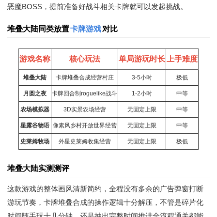
恶魔BOSS，提前准备好战斗相关卡牌就可以发起挑战。
堆叠大陆同类放置
卡牌游戏
对比
游戏名称
核心玩法
单局游玩时长
上手难度
堆叠大陆
卡牌堆叠合成经营村庄
3-5小时
极低
月圆之夜
卡牌回合制roguelike战斗
1-2小时
中等
农场
模拟器
3D实景农场经营
无固定上限
中等
星露谷物语
像素风乡村开放世界经营
无固定上限
中等
史莱姆牧场
外星史莱姆收集经营
无固定上限
极低
堆叠大陆实测测评
这款游戏的整体画风清新简约，全程没有多余的广告弹窗打断
游玩节奏，卡牌堆叠合成的操作逻辑十分解压，不管是碎片化
时间随手玩十几分钟，还是抽出完整时间推进全流程通关都能