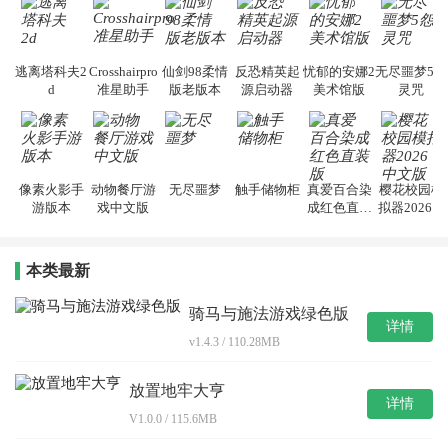
逃离塔科夫2
Crosshairpro
仙剑98柔情
反恐精英起
忧郁的安娜2
无尽噩梦5怨
d
准星助手
版老版本
源启动器
美术馆版
灵咒
像素火影手
动物餐厅游
无尽噩梦
触手储物柜
真爱百合染
樱花校园模
游版本
戏中文版
成红色直装
拟器2026中
版
文版
本类最新
骑马与施法游戏绿色版
详情
v1.4.3 / 110.28MB
放置地牢大亨
详情
V1.0.0 / 115.6MB