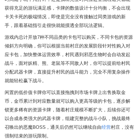
获得充足的游玩满足感，卡牌的数值设计十分均衡，不会出现
卡关卡死的极端情况，即使是完全没有接触过同类游戏的新
手，跟着基础指引走很快就能摸透全部玩法逻辑。
游戏内总计开放7种不同品类的卡包可以购买，不同卡包的资源
倾斜方向明确，你可以根据当前村庄的发展阶段针对性购入对
应卡包，加快整体运营效率，村民遇到邪恶生物时会自动发起
战斗，面对妖精、熊、老鼠等不同敌人时，你可以提前给村民
分配武器卡牌，直接提升村民的战斗能力，完全不用复杂操作
就能轻松赢下战斗。
闲置的低价值卡牌你可以直接拖拽到市场卡牌上出售换取金
币，金币累计到对应数量就可以购入更高等级的卡包，逐步解
锁更多稀有的资源卡牌，随着村庄规模不断扩大，后续你还可
以合成各类强大的武器卡牌，组建完整的战斗小队，挑战最终
召唤出的恶魔BOSS，通关后仍然可以继续自由
经营
村庄，没有
强制结束的游玩限制。