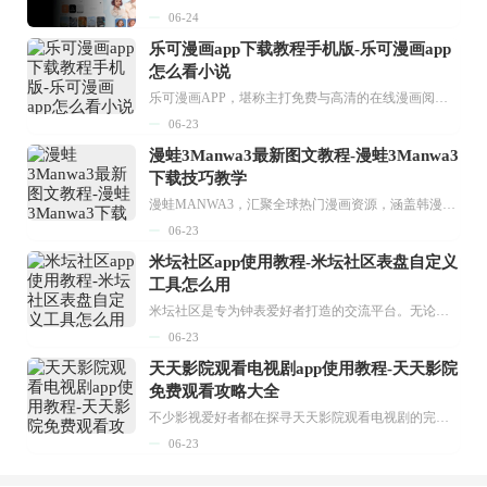
06-24
乐可漫画app下载教程手机版-乐可漫画app
怎么看小说
乐可漫画APP，堪称主打免费与高清的在线漫画阅读神器。其官方版提供海量完整版漫画资源，无论是国内漫画，还是日漫、韩漫、台漫、美漫等国外漫画，应有尽有，随时供你阅读。只需轻点一下，便能直接进入阅读界面。不仅如此，乐可漫画最新版本更新速度极快，在这里，你总能抢先看到全网一手漫画章节内容！...
06-23
漫蛙3Manwa3最新图文教程-漫蛙3Manwa3
下载技巧教学
漫蛙MANWA3，汇聚全球热门漫画资源，涵盖韩漫、欧美漫画、国漫等多种类型，题材丰富多样，全方位满足用户阅读喜好。它不仅是阅读平台，更是创作平台，为广大用户打造零门槛创作环境。...
06-23
米坛社区app使用教程-米坛社区表盘自定义
工具怎么用
米坛社区是专为钟表爱好者打造的交流平台。无论你是初涉钟表领域的普通爱好者，还是拥有多年收藏经验的资深玩家，都能在此找到属于自己的天地。 无需注册，就能轻松参与其中。通过专业的讨论论坛与丰富的交互功能，你可与世界各地的钟表爱好者畅快交流。若你钟情于钟表，米坛社区无疑是值得一试的理想之选。在这里，你能获取最新的手表资讯，交流见解，提升鉴赏品味，让每一块手表都成为收藏故事中重要的一部分。感兴趣的朋友，不要错过下载机会。...
06-23
天天影院观看电视剧app使用教程-天天影院
免费观看攻略大全
不少影视爱好者都在探寻天天影院观看电视剧的完整方法，结合最新平台使用规则，本篇新手入门攻略全面讲解观看渠道、检索流程、播放设置以及画面模式调整等实用内容。全文适配手机、电脑等主流设备，步骤简洁易懂，无论是初次使用的新手，还是想要优化观影体验的用户，都能参照内容快速上手，熟练掌握平台各项操作技巧，轻松畅享影视内容。...
06-23