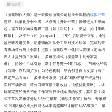
模拟经营
《游戏制作大师》是一款聚焦游戏公司创业全流程的
模拟经营
游戏，玩家化身创业者，从点击【开始经营】按钮进入主界面
起，需在研发面板选择主题（如【科幻】）、类型（如【策略
模拟】）及平台（如【nexpad】）并支付启动资金立项，通过
监控研发进度条、动态调配团队分工应对技术瓶颈，完成后查
看市场评分与【创新】点数；游戏以专业化团队管理（定向培
养人才提升项目质量）、多难度模式（覆盖新手到专家需
求）、阶段性目标引导（新手任务链+长期目标）、节奏化经营
（前期生存后期扩张）为特色机制，结合创意自由发挥（自主
设定产品方向）、多维成长系统（技术/团队/市场三维提升）、
实时市场反馈（评分口碑直接关联收益，迫使优化策略），让
玩家完整经历从初创工作室到行业领军者的蜕变，其中新手模
式下首次发布评分达8.5分可解锁【新锐工作室】称号，专家模
式中团队核心成员技能达标率需超90%才能启动3A级项目，最