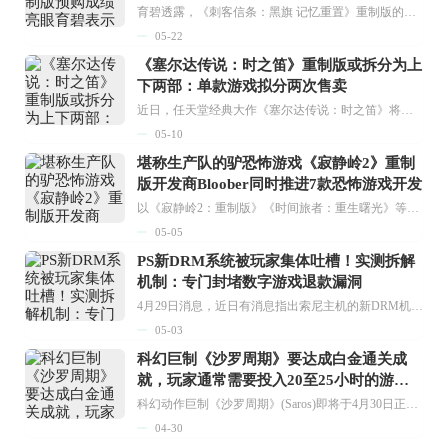
育碧透露，《刺客信条：黑旗 记忆重置》重制版的预购情况十分火爆，并且对该作能成为系列中的出色作品充满信心。在5月20日的财报电话会议问答环节里，育碧首席财务官弗雷德里克·杜格特提到，这款游戏在发售前三周的预购速度已经进入了系列的顶尖水平。该游戏计划于7月9日正式推出。...
05-22
《塞尔达传说：时之笛》重制版或拆分为上
下两部：单款游戏拟分两次售卖
近日，任天堂经典大作《塞尔达传说：时之笛》将推出重制版的传闻又一次在玩家群体中引发热议。继爆料者NateTheHate之后，另一位知情人士Nash Weedle也披露了这款游戏重制版的具体信息。...
05-10
堪称生产队的驴恐怖游戏《寂静岭2》重制
版开发商Bloober同时推进7款恐怖游戏开发
以《寂静岭2：重制版》《时间旅者：重生曙光》等作品为大众所熟知的波兰游戏开发商Bloober Team，于近日对外宣布正式启用多项目管理架构，当前正同步开展七款恐怖游戏的开发事宜。...
05-05
PS新DRM系统被玩家集体吐槽！实测拆解
机制：专门封堵数字游戏退款漏洞
4月29日消息，近日有消息指出索尼主机的新DRM机制要求数字版玩家每30天进行一次联网验证，若未完成验证则游戏会被锁定，这一情况引发了众多玩家的不满。...
05-03
科幻巨制《沙罗周期》要达成白金通关成
就，玩家通常需要投入20至25小时的游戏
时间
科幻动作巨制《沙罗周期》(Saros)即将于4月30日正式推出，该作由Housemarque工作室精心打造，此前已有外媒评价其属于当前PS5平台年度第一梯队的佳作。...
04-30