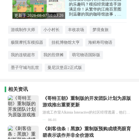
的乐趣吗？模拟经营建造手游
满足你！从繁华的江南百景图
到温馨的我的咖啡馆故事，从
更新于 2026-08-07 10:03:26
充满童趣的宝宝庄园到充满挑
战的双点医院模拟器，每一款
都能让你化身管理者，规划布
游戏制作大师
小小村长
丰收农场
梦境食旅
局、发展经济、解锁新设施。
享受运筹帷幄的成就感，打造
极限摩托车模拟器
挂机博物馆大亨
海鲜寿司物语
独一无二的专属世界。感兴趣
的话，就来下载试试看吧！
我的连锁超市
我的煎饼摊
萌宅物语国际版
墨子守城与乱世
曼尼汉堡店2正式版
相关资讯
《哥特王朝》重制版的开发团队计划为原版
游戏推出重要更新
游戏工作室Alkimia Interactive的社区经理透露，他们将为《哥特王朝》系列原版作品的PC版本推出大规模更新，并且明确表示这些经典游戏会得到多项改进。...
06-01
《刺客信条：黑旗》重制版预购成绩亮眼育
碧表示该作并非全价游戏