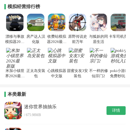
模拟经营排行榜
漂移与事故
房产达人汉
收费站模拟
原野传说史
与狐妖的同
卡车司机乔3
模拟器2026
化版
器2026最新
前万年
居生活
手机版
版
米加小镇世
正太岛安装
心跳模拟器
甜蜜女友3安
不一样的修
poki小游戏
界2026最新
包
中文版
装包
仙宗门2
免费秒玩入
版
口
本类最新
迷你世界抽抽乐
详情
/ 675.98MB