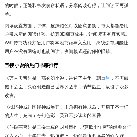
的时候，还能和书友窃窃私语，分享阅读心得，让阅读不再孤
单。
阅读设置方面，字体、皮肤颜色可以随意更换，每天都能给用
户带来新的阅读体验。仿真3D翻页效果，让阅读更有真实感。
WiFi传书功能方便用户将本地书籍导入应用，离线缓存则能让
用户在没有网络时也能阅读，夜间模式还能保护眼睛。
宜搜小说的热门书籍推荐
《万古天帝》是一部玄幻小说，讲述了主角一朝
重生
，不再做
殿下之臣，决心创造自己世界的故事，情节热血，吸引了众多
读者。
《桃运神戒》围绕神戒展开，主角拥有神戒后，开启了不一样
的人生，充满了奇幻色彩，受到不少读者的喜爱。
《斗破苍穹》是天蚕土豆的封神巨作，“莫欺少年穷”的经典台词
深入人心，十年过去，热血依旧，仍然是很多读者的心头好。