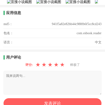
应用信息
md5：
941f5a82e82bb44c988fb6f5cc8cd243
包名：
com.esbook.reader
语言：
中文
用户评论
★
★
★
★
★
评分:
棒极了