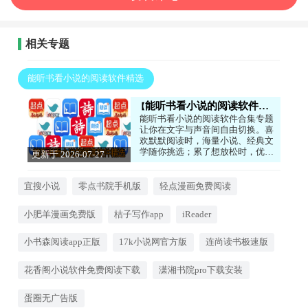
相关专题
能听书看小说的阅读软件精选
能听书看小说的阅读软件精选
能听书看小说的阅读软件合集专题
让你在文字与声音间自由切换。喜
欢默默阅读时，海量小说、经典文
学随你挑选；累了想放松时，优质
更新于 2026-07-27
有声书和朗读功能解放双眼。软件
11:42:59
支持个性化书架、阅读进度同步等
贴心功能，沉浸式体验让你爱上读
宜搜小说
零点书院手机版
轻点漫画免费阅读
书。有需求的朋友们快来下载试试
看吧！
小肥羊漫画免费版
桔子写作app
iReader
小书森阅读app正版
17k小说网官方版
连尚读书极速版
花香阁小说软件免费阅读下载
潇湘书院pro下载安装
蛋圈无广告版