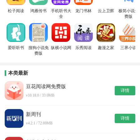
松子阅读
鸿雁传书
手机听书大
龙门书林
云上卫辉
极简小说免
全
费版
爱听听书
搜狗小说免
纵横小说网
乐秀阅读
趣漫之家
三界小说
费版
本类最新
豆花阅读网免费版
详情
v10.18.0 / 33.0MB
新周刊
详情
v4.2.1 / 72.69MB