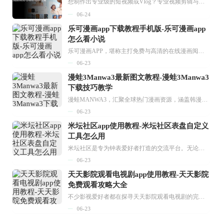
想制作出专业级的短视频或Vlog？专业视频剪辑与特效制作大全专题为你提供了从剪辑、抠像到特效包装的全套解决方案。无论是添加炫酷的片头、进行精准的视频抠图，还是制...
06-24
乐可漫画app下载教程手机版-乐可漫画app
怎么看小说
乐可漫画APP，堪称主打免费与高清的在线漫画阅读神器。其官方版提供海量完整版漫画资源，无论是国内漫画，还是日漫、韩漫、台漫、美漫等国外漫画，应有尽有，随时供你阅读。只需轻点一下，便能直接进入阅读界面。不仅如此，乐可漫画最新版本更新速度极快，在这里，你总能抢先看到全网一手漫画章节内容！...
06-23
漫蛙3Manwa3最新图文教程-漫蛙3Manwa3
下载技巧教学
漫蛙MANWA3，汇聚全球热门漫画资源，涵盖韩漫、欧美漫画、国漫等多种类型，题材丰富多样，全方位满足用户阅读喜好。它不仅是阅读平台，更是创作平台，为广大用户打造零门槛创作环境。...
06-23
米坛社区app使用教程-米坛社区表盘自定义
工具怎么用
米坛社区是专为钟表爱好者打造的交流平台。无论你是初涉钟表领域的普通爱好者，还是拥有多年收藏经验的资深玩家，都能在此找到属于自己的天地。 无需注册，就能轻松参与其中。通过专业的讨论论坛与丰富的交互功能，你可与世界各地的钟表爱好者畅快交流。若你钟情于钟表，米坛社区无疑是值得一试的理想之选。在这里，你能获取最新的手表资讯，交流见解，提升鉴赏品味，让每一块手表都成为收藏故事中重要的一部分。感兴趣的朋友，不要错过下载机会。...
06-23
天天影院观看电视剧app使用教程-天天影院
免费观看攻略大全
不少影视爱好者都在探寻天天影院观看电视剧的完整方法，结合最新平台使用规则，本篇新手入门攻略全面讲解观看渠道、检索流程、播放设置以及画面模式调整等实用内容。全文适配手机、电脑等主流设备，步骤简洁易懂，无论是初次使用的新手，还是想要优化观影体验的用户，都能参照内容快速上手，熟练掌握平台各项操作技巧，轻松畅享影视内容。...
06-23