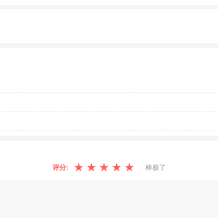
★
★
★
★
★
评分:
棒极了