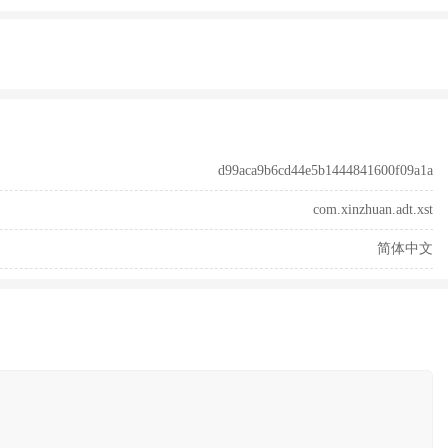
d99aca9b6cd44e5b1444841600f09a1a
com.xinzhuan.adt.xst
简体中文