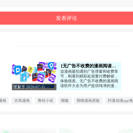
无广告不收费的漫画阅读软件推荐
追漫画最怕遇到广告弹窗和收费章
节，刚看到精彩处就要付费解锁，
体验很差。无广告不收费的漫画阅
读软件大全为用户提供纯净的漫画
更新于 2026-07-31
阅读环境。这些软件收录了大量热
14:01:13
门漫画资源，包括韩漫、日漫、国
漫等分类，更新速度快，同步连载
漫画
古风漫画
青桔小说
喵咖
萌喵漫画原版
抖漫动漫app
进度。界面设计简洁，没有烦人广
告，支持离线缓存，没网也能看。
部分软件还提供汉化版，不用担心
语言障碍。不用充值会员，就能畅
享海量漫画内容，是漫画爱好者的
理想选择。