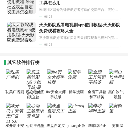
工具怎么用
米坛社区是专为钟表爱好者打造的交流平台。无论你是初涉钟表领域的普通爱好者，还是拥有多年收藏经验的资深玩家，都能在此找到属于自己的天地。 无需注册，就能轻松参与其中。通过专业的讨论论坛与丰富的交互功能，你可与世界各地的钟表爱好者畅快交流。若你钟情于钟表，米坛社区无疑是值得一试的理想之选。在这里，你能获取最新的手表资讯，交流见解，提升鉴赏品味，让每一块手表都成为收藏故事中重要的一部分。感兴趣的朋友，不要错过下载机会。...
06-23
天天影院观看电视剧app使用教程-天天影院
免费观看攻略大全
不少影视爱好者都在探寻天天影院观看电视剧的完整方法，结合最新平台使用规则，本篇新手入门攻略全面讲解观看渠道、检索流程、播放设置以及画面模式调整等实用内容。全文适配手机、电脑等主流设备，步骤简洁易懂，无论是初次使用的新手，还是想要优化观影体验的用户，都能参照内容快速上手，熟练掌握平台各项操作技巧，轻松畅享影视内容。...
06-23
其它软件排行榜
耽美广播剧
凯立德地图
lbe安全大师
留学漫画
全能工具箱
黑白软件库
(凯立德导
手机版
和平精英
最新
航)最新版本
双开助手安
心动主题壁
表盘自定义
picacg正版
哔咔哔咔正
剪辑屋