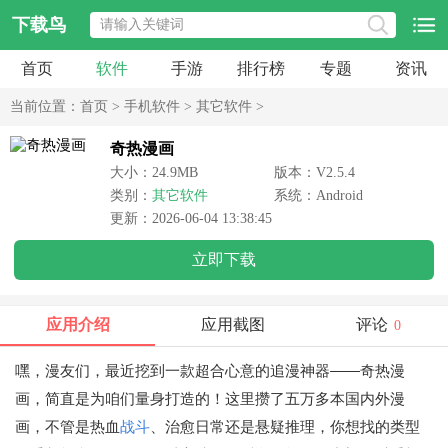
下载鸟
首页
软件
手游
排行榜
专题
资讯
当前位置：
首页
>
手机软件
>
其它软件
>
奇热漫画
大小：24.9MB
版本：V2.5.4
类别：
其它软件
系统：Android
更新：2026-06-04 13:38:45
立即下载
应用介绍
应用截图
评论
0
嘿，漫友们，最近挖到一款超合心意的追漫神器——奇热漫
画，简直是为咱们量身打造的！这里攒了五万多本国内外漫
画，不管是热血
战斗
、治愈日常还是悬疑推理，你想找的类型