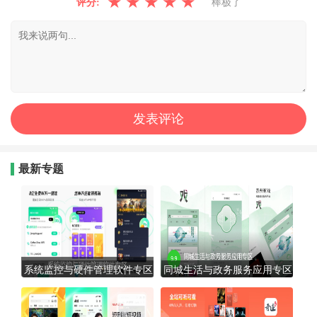
★
★
★
★
★
评分:
棒极了
最新专题
系统监控与硬件管理软件专区
同城生活与政务服务应用专区