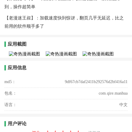
到，操作超简单
【老漫迷王叔】：加载速度快到惊讶，翻页几乎无延迟，比之
前用的软件顺手多了
应用截图
应用信息
md5：
9df67cb7daf2411b292576d2bf416a11
包名：
com.qire.manhua
语言：
中文
用户评论