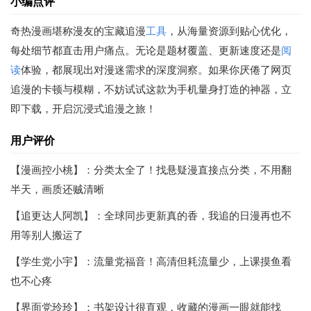
小编点评
奇热漫画堪称漫友的宝藏追漫
工具
，从海量资源到贴心优化，
每处细节都直击用户痛点。无论是题材覆盖、更新速度还是
阅
读
体验，都展现出对漫迷需求的深度洞察。如果你厌倦了网页
追漫的卡顿与模糊，不妨试试这款为手机量身打造的神器，立
即下载，开启沉浸式追漫之旅！
用户评价
【漫画控小桃】：分类太全了！找悬疑漫直接点分类，不用翻
半天，画质还贼清晰
【追更达人阿凯】：全球同步更新真的香，我追的日漫再也不
用等别人搬运了
【学生党小宇】：流量党福音！高清但耗流量少，上课摸鱼看
也不心疼
【界面党玲玲】：书架设计很直观，收藏的漫画一眼就能找