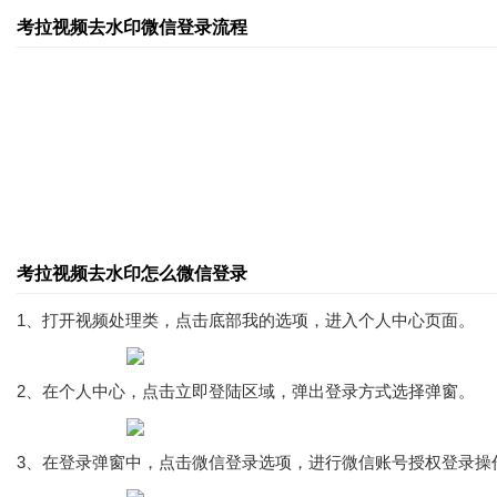
考拉视频去水印微信登录流程
考拉视频去水印怎么微信登录
1、打开视频处理类，点击底部我的选项，进入个人中心页面。
2、在个人中心，点击立即登陆区域，弹出登录方式选择弹窗。
3、在登录弹窗中，点击微信登录选项，进行微信账号授权登录操