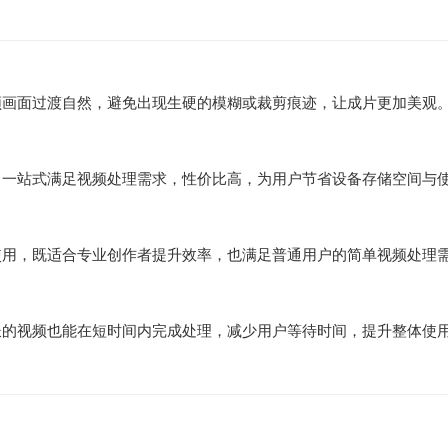
频画面过渡自然，避免出现生硬的模糊或裁剪痕迹，让成片更加美观
，一站式满足视频处理需求，性价比高，为用户节省设备存储空间与
使用，既适合专业创作者提升效率，也满足普通用户的简单视频处理
长的视频也能在短时间内完成处理，减少用户等待时间，提升整体使