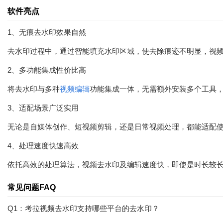
软件亮点
1、无痕去水印效果自然
去水印过程中，通过智能填充水印区域，使去除痕迹不明显，视
2、多功能集成性价比高
将去水印与多种
视频编辑
功能集成一体，无需额外安装多个工具
3、适配场景广泛实用
无论是自媒体创作、短视频剪辑，还是日常视频处理，都能适配
4、处理速度快速高效
依托高效的处理算法，视频去水印及编辑速度快，即使是时长较
常见问题FAQ
Q1：考拉视频去水印支持哪些平台的去水印？