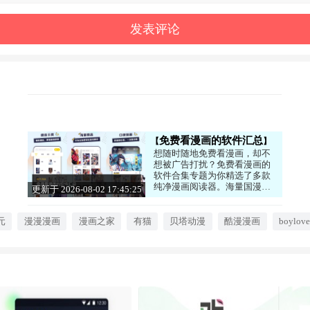
免费看漫画的软件汇总
想随时随地免费看漫画，却不
想被广告打扰？免费看漫画的
软件合集专题为你精选了多款
纯净漫画阅读器。海量国漫、
更新于 2026-08-02 17:45:25
日漫、韩漫资源一网打尽，每
日更新让你永不剧荒。简洁清
爽的阅读界面搭配强大的本地
元
漫漫漫画
漫画之家
有猫
贝塔动漫
酷漫漫画
boylo
缓存功能，让你像翻书一样畅
享沉浸式体验，轻松成为漫画
达人。心动的话就来下载试试
看吧！