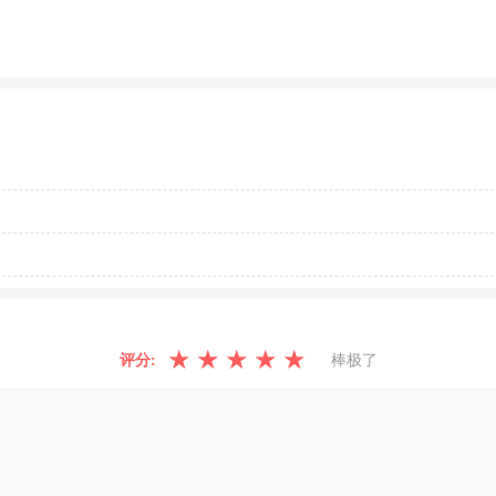
★
★
★
★
★
评分:
棒极了