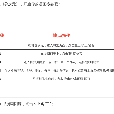
载《异次元》，开启你的漫画盛宴吧！
骤
地点/操作
1
打开异次元，进入书架页面，点击左上角“三”图标
2
在左侧列表中，点击“图源”选项
3
进入图源页面后，点击右上角三个小点，选择“添加图源”
4
输入图源类型、名称、地址、备注、分组等信息，也可点击右上角选择粘贴/拷贝
5
图源制作完成后，点击“导出/分享图源”即可
书漫画图源，点击左上角“三”；