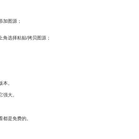
添加图源；
上角选择粘贴/拷贝图源；
版本。
它强大。
看都是免费的。