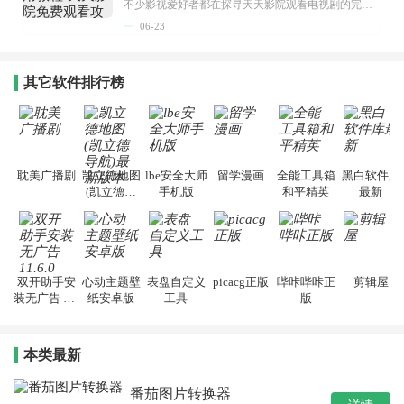
不少影视爱好者都在探寻天天影院观看电视剧的完整方法，结合最新平台使用规则，本篇新手入门攻略全面讲解观看渠道、检索流程、播放设置以及画面模式调整等实用内容。全文适配手机、电脑等主流设备，步骤简洁易懂，无论是初次使用的新手，还是想要优化观影体验的用户，都能参照内容快速上手，熟练掌握平台各项操作技巧，轻松畅享影视内容。...
06-23
其它软件排行榜
耽美广播剧
凯立德地图
lbe安全大师
留学漫画
全能工具箱
黑白软件库
(凯立德导
手机版
和平精英
最新
航)最新版本
双开助手安
心动主题壁
表盘自定义
picacg正版
哔咔哔咔正
剪辑屋
装无广告 11.
纸安卓版
工具
版
6.0
本类最新
番茄图片转换器