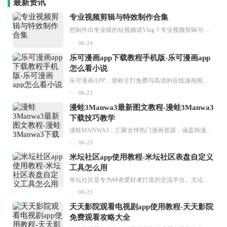
最新资讯
专业视频剪辑与特效制作合集
想制作出专业级的短视频或Vlog？专业视频剪辑与特效制作大全专题为你提供了从剪辑、抠像到特效包装的全套解决方案。无论是添加炫酷的片头、进行精准的视频抠图，还是制...
06-24
乐可漫画app下载教程手机版-乐可漫画app
怎么看小说
乐可漫画APP，堪称主打免费与高清的在线漫画阅读神器。其官方版提供海量完整版漫画资源，无论是国内漫画，还是日漫、韩漫、台漫、美漫等国外漫画，应有尽有，随时供你阅读。只需轻点一下，便能直接进入阅读界面。不仅如此，乐可漫画最新版本更新速度极快，在这里，你总能抢先看到全网一手漫画章节内容！...
06-23
漫蛙3Manwa3最新图文教程-漫蛙3Manwa3
下载技巧教学
漫蛙MANWA3，汇聚全球热门漫画资源，涵盖韩漫、欧美漫画、国漫等多种类型，题材丰富多样，全方位满足用户阅读喜好。它不仅是阅读平台，更是创作平台，为广大用户打造零门槛创作环境。...
06-23
米坛社区app使用教程-米坛社区表盘自定义
工具怎么用
米坛社区是专为钟表爱好者打造的交流平台。无论你是初涉钟表领域的普通爱好者，还是拥有多年收藏经验的资深玩家，都能在此找到属于自己的天地。 无需注册，就能轻松参与其中。通过专业的讨论论坛与丰富的交互功能，你可与世界各地的钟表爱好者畅快交流。若你钟情于钟表，米坛社区无疑是值得一试的理想之选。在这里，你能获取最新的手表资讯，交流见解，提升鉴赏品味，让每一块手表都成为收藏故事中重要的一部分。感兴趣的朋友，不要错过下载机会。...
06-23
天天影院观看电视剧app使用教程-天天影院
免费观看攻略大全