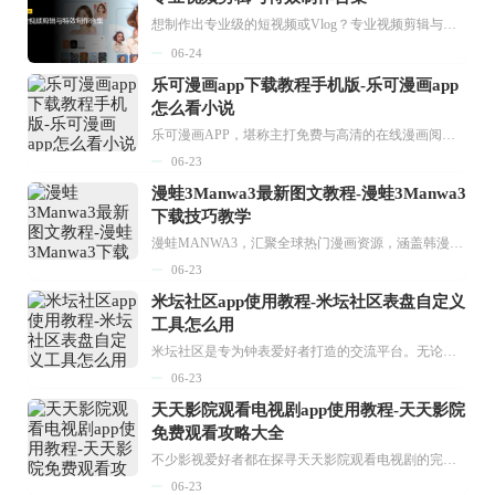
想制作出专业级的短视频或Vlog？专业视频剪辑与特效制作大全专题为你提供了从剪辑、抠像到特效包装的全套解决方案。无论是添加炫酷的片头、进行精准的视频抠图，还是制...
06-24
乐可漫画app下载教程手机版-乐可漫画app
怎么看小说
乐可漫画APP，堪称主打免费与高清的在线漫画阅读神器。其官方版提供海量完整版漫画资源，无论是国内漫画，还是日漫、韩漫、台漫、美漫等国外漫画，应有尽有，随时供你阅读。只需轻点一下，便能直接进入阅读界面。不仅如此，乐可漫画最新版本更新速度极快，在这里，你总能抢先看到全网一手漫画章节内容！...
06-23
漫蛙3Manwa3最新图文教程-漫蛙3Manwa3
下载技巧教学
漫蛙MANWA3，汇聚全球热门漫画资源，涵盖韩漫、欧美漫画、国漫等多种类型，题材丰富多样，全方位满足用户阅读喜好。它不仅是阅读平台，更是创作平台，为广大用户打造零门槛创作环境。...
06-23
米坛社区app使用教程-米坛社区表盘自定义
工具怎么用
米坛社区是专为钟表爱好者打造的交流平台。无论你是初涉钟表领域的普通爱好者，还是拥有多年收藏经验的资深玩家，都能在此找到属于自己的天地。 无需注册，就能轻松参与其中。通过专业的讨论论坛与丰富的交互功能，你可与世界各地的钟表爱好者畅快交流。若你钟情于钟表，米坛社区无疑是值得一试的理想之选。在这里，你能获取最新的手表资讯，交流见解，提升鉴赏品味，让每一块手表都成为收藏故事中重要的一部分。感兴趣的朋友，不要错过下载机会。...
06-23
天天影院观看电视剧app使用教程-天天影院
免费观看攻略大全
不少影视爱好者都在探寻天天影院观看电视剧的完整方法，结合最新平台使用规则，本篇新手入门攻略全面讲解观看渠道、检索流程、播放设置以及画面模式调整等实用内容。全文适配手机、电脑等主流设备，步骤简洁易懂，无论是初次使用的新手，还是想要优化观影体验的用户，都能参照内容快速上手，熟练掌握平台各项操作技巧，轻松畅享影视内容。...
06-23