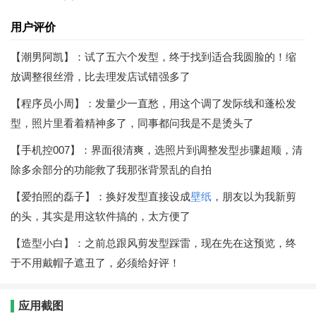
用户评价
【潮男阿凯】：试了五六个发型，终于找到适合我圆脸的！缩
放调整很丝滑，比去理发店试错强多了
【程序员小周】：发量少一直愁，用这个调了发际线和蓬松发
型，照片里看着精神多了，同事都问我是不是烫头了
【手机控007】：界面很清爽，选照片到调整发型步骤超顺，清
除多余部分的功能救了我那张背景乱的自拍
【爱拍照的磊子】：换好发型直接设成
壁纸
，朋友以为我新剪
的头，其实是用这软件搞的，太方便了
【造型小白】：之前总跟风剪发型踩雷，现在先在这预览，终
于不用戴帽子遮丑了，必须给好评！
应用截图