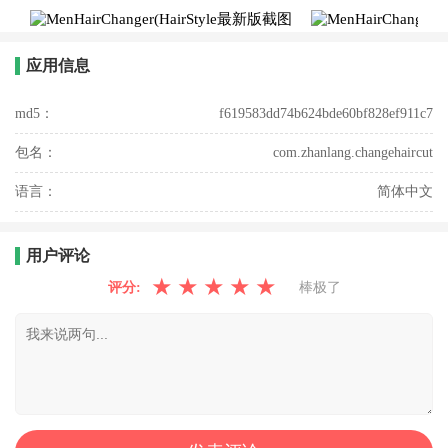
应用信息
md5：
f619583dd74b624bde60bf828ef911c7
包名：
com.zhanlang.changehaircut
语言：
简体中文
用户评论
★
★
★
★
★
评分:
棒极了