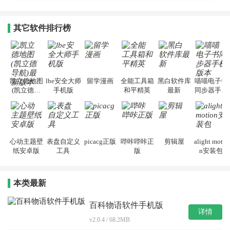
其它软件排行榜
凯立德地图
lbe安全大师
留学漫画
全能工具箱
黑白软件库
喵喵电子书
(凯立德导
手机版
和平精英
最新
同步器手机
航)最新版本
版本
心动主题壁
表盘自定义
picacg正版
哔咔哔咔正
剪辑屋
alight motio
纸安卓版
工具
版
n安装包
本类最新
百科物语软件手机版
详情
v2.0.4 / 68.2MB