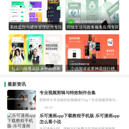
系统监控与硬件管理软件专区
同城生活与政务服务应用专区
短剧与短视频娱乐平台榜单
小说阅读追更神器排行榜
最新资讯
专业视频剪辑与特效制作合集
想制作出专业级的短视频或Vlog？专业视频剪辑与特效制作大全专题为你提供了从剪辑、抠像到特效包装的全套解决方案。无论是添加炫酷的片头、进行精准的视频抠图，还是制...
06-24
乐可漫画app下载教程手机版-乐可漫画app
怎么看小说
乐可漫画APP，堪称主打免费与高清的在线漫画阅读神器。其官方版提供海量完整版漫画资源，无论是国内漫画，还是日漫、韩漫、台漫、美漫等国外漫画，应有尽有，随时供你阅读。只需轻点一下，便能直接进入阅读界面。不仅如此，乐可漫画最新版本更新速度极快，在这里，你总能抢先看到全网一手漫画章节内容！...