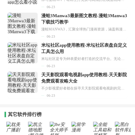
06-23
漫蛙3Manwa3最新图文教程-漫蛙3Manwa3
下载技巧教学
漫蛙MANWA3，汇聚全球热门漫画资源，涵盖韩漫、欧美漫画、国漫等多种类型，题材丰富多样，全方位满足用户阅读喜好。它不仅是阅读平台，更是创作平台，为广大用户打造零门槛创作环境。...
06-23
米坛社区app使用教程-米坛社区表盘自定义
工具怎么用
米坛社区是专为钟表爱好者打造的交流平台。无论你是初涉钟表领域的普通爱好者，还是拥有多年收藏经验的资深玩家，都能在此找到属于自己的天地。 无需注册，就能轻松参与其中。通过专业的讨论论坛与丰富的交互功能，你可与世界各地的钟表爱好者畅快交流。若你钟情于钟表，米坛社区无疑是值得一试的理想之选。在这里，你能获取最新的手表资讯，交流见解，提升鉴赏品味，让每一块手表都成为收藏故事中重要的一部分。感兴趣的朋友，不要错过下载机会。...
06-23
天天影院观看电视剧app使用教程-天天影院
免费观看攻略大全
不少影视爱好者都在探寻天天影院观看电视剧的完整方法，结合最新平台使用规则，本篇新手入门攻略全面讲解观看渠道、检索流程、播放设置以及画面模式调整等实用内容。全文适配手机、电脑等主流设备，步骤简洁易懂，无论是初次使用的新手，还是想要优化观影体验的用户，都能参照内容快速上手，熟练掌握平台各项操作技巧，轻松畅享影视内容。...
06-23
其它软件排行榜