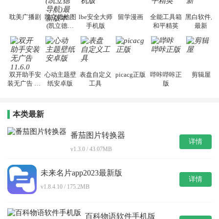
耽美广播剧
凯立德地图
lbe安全大师
留学漫画
全能工具箱
黑白软件库
(凯立德导
手机版
和平精英
最新
航)最新版本
双开助手安
心动主题壁
表盘自定义
picacg正版
哔咔哔咔正
剪辑屋
装无广告 11.
纸安卓版
工具
版
6.0
本类最新
番茄图片转换器
详情
v1.3.0 / 43.07MB
未来名片app2023最新版
详情
v1.8.4.10 / 175.2MB
百科物语软件手机版