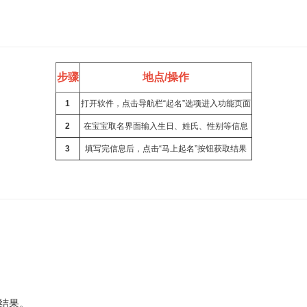
步骤
地点/操作
1
打开软件，点击导航栏“起名”选项进入功能页面
2
在宝宝取名界面输入生日、姓氏、性别等信息
3
填写完信息后，点击“马上起名”按钮获取结果
名结果。