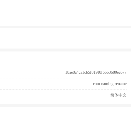
18ae8a4ca1cb5f819f0f6bb3680eeb77
com.naming.rename
简体中文