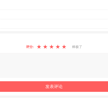
★
★
★
★
★
评分:
棒极了