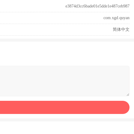
e3874d3cc6bade01e5dde1e487ceb987
com.xgd.quyan
简体中文