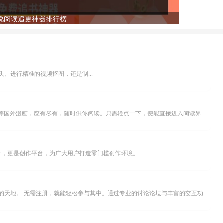
说阅读追更神器排行榜
、进行精准的视频抠图，还是制...
乐可漫画APP，堪称主打免费与高清的在线漫画阅读神器。其官方版提供海量完整版漫画资源，无论是国内漫画，还是日漫、韩漫、台漫、美漫等国外漫画，应有尽有，随时供你阅读。只需轻点一下，便能直接进入阅读界面。不仅如此，乐可漫画最新版本更新速度极快，在这里，你总能抢先看到全网一手漫画章节内容！...
，更是创作平台，为广大用户打造零门槛创作环境。...
米坛社区是专为钟表爱好者打造的交流平台。无论你是初涉钟表领域的普通爱好者，还是拥有多年收藏经验的资深玩家，都能在此找到属于自己的天地。 无需注册，就能轻松参与其中。通过专业的讨论论坛与丰富的交互功能，你可与世界各地的钟表爱好者畅快交流。若你钟情于钟表，米坛社区无疑是值得一试的理想之选。在这里，你能获取最新的手表资讯，交流见解，提升鉴赏品味，让每一块手表都成为收藏故事中重要的一部分。感兴趣的朋友，不要错过下载机会。...