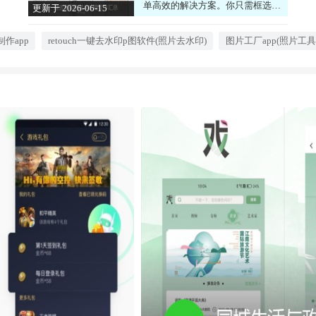
单高效的解决方案。你只需框选或
更新于 2026-06-15
涂抹水印区域，软件就会利用智能
15:34:03
算法自动识别并填充背景，几秒钟
就能得到一张干净的原图。除了去
制作app
retouch一键去水印p图软件(照片去水印)
图片工厂app(照片工具
水印，这些工具还集成了文字提
取、图片编辑、GIF制作等实用功
能，堪称手机上的图片处理百宝
箱。操作门槛极低，即使是没有任
何修图经验的小白，也能轻松上
手，快速获得专业级的处理效果。