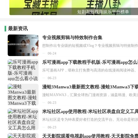
短剧与短视频娱乐平台榜单
最新资讯
专业视频剪辑与特效制作合集
想制作出专业级的短视频或Vlog？专业视频剪辑与特效制
06-24
乐可漫画app下载教程手机版-乐可漫画app怎
06-23
漫蛙3Manwa3最新图文教程-漫蛙3Manwa3
漫蛙MANWA3，汇聚全球热门漫画资源，涵盖韩漫、欧美
06-23
米坛社区app使用教程-米坛社区表盘自定义工
06-23
天天影院观看电视剧app使用教程-天天影院免