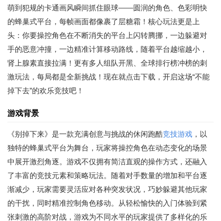
萌到犯规的卡通画风瞬间抓住眼球——圆润的角色、色彩明快
的蜂巢式平台，每帧画面都像裹了层糖霜！核心玩法更是上
头：你要操控角色在不断消失的平台上闪转腾挪，一边躲避对
手的恶意冲撞，一边精准计算移动路线，随着平台越缩越小，
肾上腺素直接拉满！更有多人组队开黑、全球排行榜冲榜的刺
激玩法，每局都是全新挑战！现在就点击下载，开启这场“不能
掉下去”的欢乐竞技吧！
游戏背景
《别掉下来》是一款充满创意与挑战的休闲跑酷
竞技游戏
，以
独特的蜂巢式平台为舞台，玩家将操控角色在动态变化的场景
中展开激烈角逐。游戏不仅拥有简洁直观的操作方式，还融入
了丰富的竞技元素和策略玩法。随着对手数量的增加和平台逐
渐减少，玩家需要灵活应对各种突发状况，巧妙躲避其他玩家
的干扰，同时精准控制角色移动。从轻松愉快的入门体验到紧
张刺激的高阶对战，游戏为不同水平的玩家提供了多样化的乐