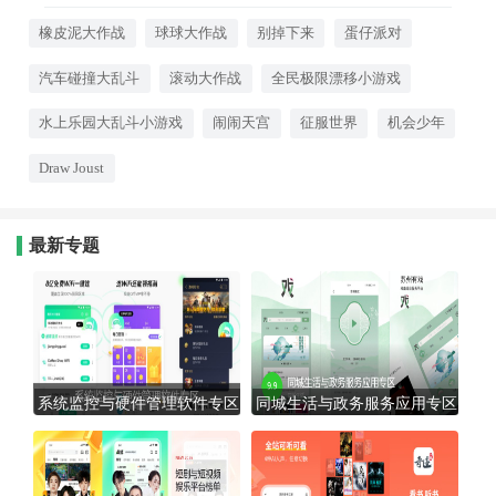
17:34:03
局。无论是经典的贪吃蛇大乱斗，
还是搞笑的火柴人互殴，都能给你
橡皮泥大作战
球球大作战
别掉下来
蛋仔派对
带来无穷的欢乐。如果你喜欢与人
斗其乐无穷的感觉，那这些休闲竞
汽车碰撞大乱斗
滚动大作战
全民极限漂移小游戏
技游戏绝对能让你和朋友们笑到停
不下来！
水上乐园大乱斗小游戏
闹闹天宫
征服世界
机会少年
Draw Joust
最新专题
系统监控与硬件管理软件专区
同城生活与政务服务应用专区