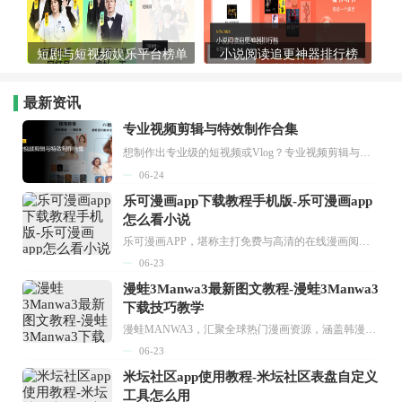
短剧与短视频娱乐平台榜单
小说阅读追更神器排行榜
最新资讯
专业视频剪辑与特效制作合集
想制作出专业级的短视频或Vlog？专业视频剪辑与特效制作大全专题为你提供了从剪辑、抠像到特效包装的全套解决方案。无论是添加炫酷的片头、进行精准的视频抠图，还是制...
06-24
乐可漫画app下载教程手机版-乐可漫画app
怎么看小说
乐可漫画APP，堪称主打免费与高清的在线漫画阅读神器。其官方版提供海量完整版漫画资源，无论是国内漫画，还是日漫、韩漫、台漫、美漫等国外漫画，应有尽有，随时供你阅读。只需轻点一下，便能直接进入阅读界面。不仅如此，乐可漫画最新版本更新速度极快，在这里，你总能抢先看到全网一手漫画章节内容！...
06-23
漫蛙3Manwa3最新图文教程-漫蛙3Manwa3
下载技巧教学
漫蛙MANWA3，汇聚全球热门漫画资源，涵盖韩漫、欧美漫画、国漫等多种类型，题材丰富多样，全方位满足用户阅读喜好。它不仅是阅读平台，更是创作平台，为广大用户打造零门槛创作环境。...
06-23
米坛社区app使用教程-米坛社区表盘自定义
工具怎么用