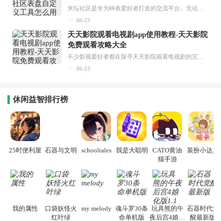
米坛社区是专为钟表爱好者打造的交流平台。无论你是初涉钟表领域的普通爱好者，还是拥有多年收藏经验的资深玩家，都能在此找到属于自己的天地。 无需注册，就能轻松参与其中。通过专业的讨论论坛与丰富的交互功能，你可与世界各地的钟表爱好者畅快交流。若你钟情于钟表，米坛社区无疑是值得一试的理想之选。在这里，你能获取最新的手表资讯，交流见解，提升鉴赏品味，让每一块手表都成为收藏故事中重要的一部分。感兴趣的朋友，不要错过下载机会。...
06-23
天天影院观看电视剧app使用教程-天天影院
免费观看攻略大全
不少影视爱好者都在探寻天天影院观看电视剧的完整方法，结合最新平台使用规则，本篇新手入门攻略全面讲解观看渠道、检索流程、播放设置以及画面模式调整等实用内容。全文适配手机、电脑等主流设备，步骤简洁易懂，无论是初次使用的新手，还是想要优化观影体验的用户，都能参照内容快速上手，熟练掌握平台各项操作技巧，轻松畅享影视内容。...
06-23
休闲益智排行榜
25时便利屋
石器与文明
schooltales
我是大聪明
CATO黄油
装扮小达人
猫手游
我的属性
口袋妖怪火
my melody
魂斗罗30条
玩具熊的午
石器时代觉
红叶绿
命单机版
夜后宫4娘化
醒最新版