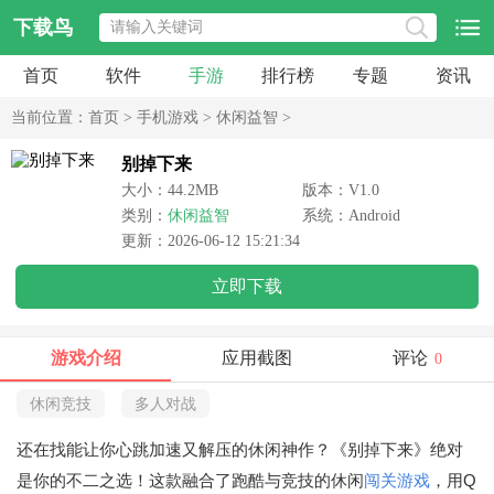
下载鸟
首页
软件
手游
排行榜
专题
资讯
当前位置：
首页
>
手机游戏
>
休闲益智
>
别掉下来
大小：44.2MB
版本：V1.0
类别：
休闲益智
系统：Android
更新：2026-06-12 15:21:34
立即下载
游戏介绍
应用截图
评论
0
休闲竞技
多人对战
还在找能让你心跳加速又解压的休闲神作？《别掉下来》绝对
是你的不二之选！这款融合了跑酷与竞技的休闲
闯关游戏
，用Q