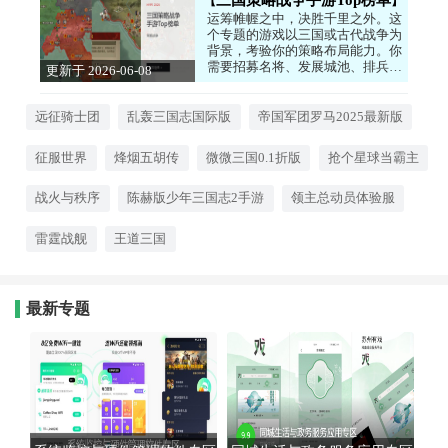
运筹帷幄之中，决胜千里之外。这
个专题的游戏以三国或古代战争为
背景，考验你的策略布局能力。你
需要招募名将、发展城池、排兵布
更新于 2026-06-08
阵，在战场上与敌人斗智斗勇。无
16:00:06
论是喜欢硬核的SLG，还是轻松的
放置策略玩法，这里都有适合你的
远征骑士团
乱轰三国志国际版
帝国军团罗马2025最新版
作品。快来一统天下，成就霸业
吧！
征服世界
烽烟五胡传
微微三国0.1折版
抢个星球当霸主
战火与秩序
陈赫版少年三国志2手游
领主总动员体验服
雷霆战舰
王道三国
最新专题