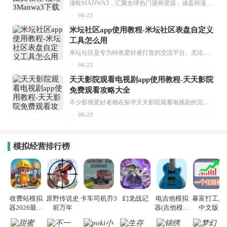
漫蛙MANWA3，汇聚全球热门漫画资源，涵盖韩漫、欧美漫画、国漫等多种类型，题材丰富多样，全方位满足用户阅读喜好。它不仅是阅读平台，更是创作平台，为广大用户打造零门槛创作环境。...
06-23
米坛社区app使用教程-米坛社区表盘自定义
工具怎么用
米坛社区是专为钟表爱好者打造的交流平台。无论你是初涉钟表领域的普通爱好者，还是拥有多年收藏经验的资深玩家，都能在此找到属于自己的天地。 无需注册，就能轻松参与其中。通过专业的讨论论坛与丰富的交互功能，你可与世界各地的钟表爱好者畅快交流。若你钟情于钟表，米坛社区无疑是值得一试的理想之选。在这里，你能获取最新的手表资讯，交流见解，提升鉴赏品味，让每一块手表都成为收藏故事中重要的一部分。感兴趣的朋友，不要错过下载机会。...
06-23
天天影院观看电视剧app使用教程-天天影院
免费观看攻略大全
不少影视爱好者都在探寻天天影院观看电视剧的完整方法，结合最新平台使用规则，本篇新手入门攻略全面讲解观看渠道、检索流程、播放设置以及画面模式调整等实用内容。全文适配手机、电脑等主流设备，步骤简洁易懂，无论是初次使用的新手，还是想要优化观影体验的用户，都能参照内容快速上手，熟练掌握平台各项操作技巧，轻松畅享影视内容。...
06-23
模拟经营排行榜
收费站模拟
原野传说史
卡车司机乔3
幻龙战记
电吉他模拟
暴富打工人
器2026最新
前万年
器(吉他模拟
中文版
版
教学) 安卓版