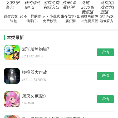
甜蜜女友3安
不一样的修
poki小游戏
生存战争2金
锦绣商铺20
梦幻马戏团
装包
仙宗门2
免费秒玩入
属狂潮
26免费原版
游戏官方最
口
新版
本类最新
冠军足球物语2
详情
2.2.1 / 42.58MB
模拟器大作战
详情
v2.3.1 / 153.88MB
摇曳女孩(版)
详情
/ 14.3MB