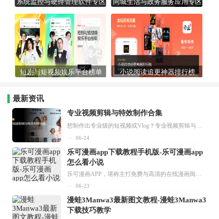
系统监控与硬件管理软件专区
同城生活与政务服务应用专区
短剧与短视频娱乐平台榜单
小说阅读追更神器排行榜
最新资讯
专业视频剪辑与特效制作合集
想制作出专业级的短视频或Vlog？专业视频剪辑与特效制作大全专题为你提供了从剪辑、抠像到特效包装的全套解决方案。无论是添加炫酷的片头、进行精准的视频抠图，还是制...
06-24
乐可漫画app下载教程手机版-乐可漫画app
怎么看小说
乐可漫画APP，堪称主打免费与高清的在线漫画阅读神器。其官方版提供海量完整版漫画资源，无论是国内漫画，还是日漫、韩漫、台漫、美漫等国外漫画，应有尽有，随时供你阅读。只需轻点一下，便能直接进入阅读界面。不仅如此，乐可漫画最新版本更新速度极快，在这里，你总能抢先看到全网一手漫画章节内容！...
06-23
漫蛙3Manwa3最新图文教程-漫蛙3Manwa3
下载技巧教学