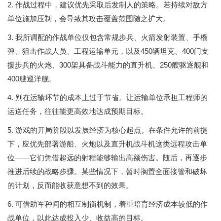
2. 作战过程中，建议优先采取后发制人的策略。若持续对敌方
单位施加压制，会导致其攻击覆盖范围随之扩大。
3. 我所调配的作战单位仅包含常规步兵、火箭发射装置、手榴
弹、狙击作战人员、工程运输单元，以及450辆坦克、400门支
援步兵的火炮、300架具备战斗能力的直升机、250艘驱逐舰和
400艘巡洋舰。
4. 别在运输环节的成本上过于节省。让运输单位承担工程师的
运送任务，往往能更高效地达成预期目标。
5. 游戏的开局阶段以发展经济为核心起点。在条件允许的前提
下，应优先部署游船、火炮以及直升机战斗机这类远程攻击单
位——它们凭借超远的射程能够输出高额伤害。随后，再逐步
推进后续的战略步骤。某些情况下，暂时搁置全面接管和破坏
的计划，反而能收获意想不到的效果。
6. 可借助军种间的相互制衡机制，着重培育经济成本较低的作
战单位，以此达成投入少、收益高的目标。