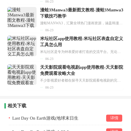
06-23
漫蛙3Manwa3最新图文教程-漫蛙3Manwa3
下载技巧教学
漫蛙MANWA3，汇聚全球热门漫画资源，涵盖韩漫、欧美漫画、国漫等多种类型，题材丰富多样，全方位满足用户阅读喜好。它不仅是阅读平台，更是创作平台，为广大用户打造零门槛创作环境。...
06-23
米坛社区app使用教程-米坛社区表盘自定义
工具怎么用
米坛社区是专为钟表爱好者打造的交流平台。无论你是初涉钟表领域的普通爱好者，还是拥有多年收藏经验的资深玩家，都能在此找到属于自己的天地。 无需注册，就能轻松参与其中。通过专业的讨论论坛与丰富的交互功能，你可与世界各地的钟表爱好者畅快交流。若你钟情于钟表，米坛社区无疑是值得一试的理想之选。在这里，你能获取最新的手表资讯，交流见解，提升鉴赏品味，让每一块手表都成为收藏故事中重要的一部分。感兴趣的朋友，不要错过下载机会。...
06-23
天天影院观看电视剧app使用教程-天天影院
免费观看攻略大全
不少影视爱好者都在探寻天天影院观看电视剧的完整方法，结合最新平台使用规则，本篇新手入门攻略全面讲解观看渠道、检索流程、播放设置以及画面模式调整等实用内容。全文适配手机、电脑等主流设备，步骤简洁易懂，无论是初次使用的新手，还是想要优化观影体验的用户，都能参照内容快速上手，熟练掌握平台各项操作技巧，轻松畅享影视内容。...
06-23
相关下载
Last Day On Earth游戏(地球末日生
详情
存)v1.20.10