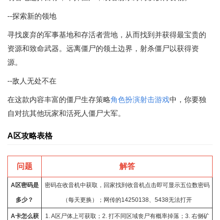
--探索新的领地
寻找废弃的军事基地和存活者营地，从而找到并获得最宝贵的
资源和致命武器。远离僵尸的领土边界，射杀僵尸以获得资
源。
--敌人无处不在
在这款内容丰富的僵尸生存策略
角色扮演
射击游戏
中，你要独
自对抗其他玩家和活死人僵尸大军。
A区攻略表格
问题
解答
A区密码是
密码在收音机中获取，回家找到收音机点击即可显示五位数密码
多少？
（每天更换）；网传的14250138、5438无法打开
A卡怎么获
1. A区尸体上可获取；2. 打不同区域丧尸有概率掉落；3. 右侧矿