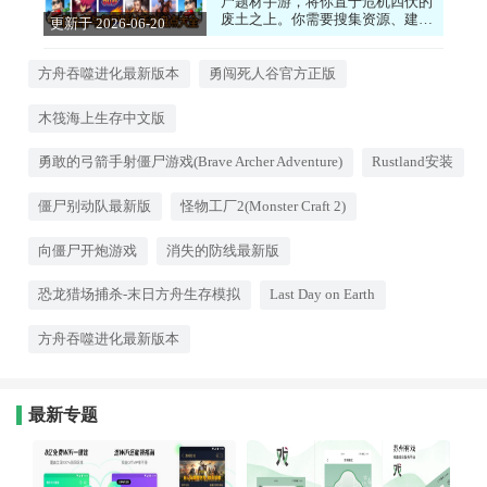
尸题材手游，将你置于危机四伏的
废土之上。你需要搜集资源、建造
更新于 2026-06-20
庇护所、制作武器，抵御一波又一
15:45:08
波的僵尸攻击。游戏氛围紧张压
抑，生存压力巨大，每一步选择都
方舟吞噬进化最新版本
勇闯死人谷官方正版
关乎生死。无论是单人求生还是多
人合作，都能体验到绝境求生的刺
木筏海上生存中文版
激感。喜欢生存挑战的硬核玩家，
快来试试吧！心动的话就来下载试
试看吧！
勇敢的弓箭手射僵尸游戏(Brave Archer Adventure)
Rustland安装
僵尸别动队最新版
怪物工厂2(Monster Craft 2)
向僵尸开炮游戏
消失的防线最新版
恐龙猎场捕杀-末日方舟生存模拟
Last Day on Earth
方舟吞噬进化最新版本
最新专题