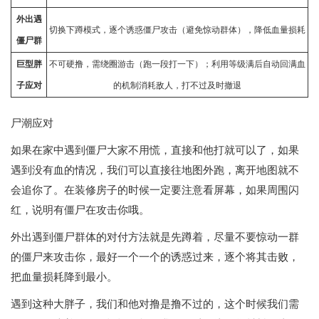
外出遇
切换下蹲模式，逐个诱惑僵尸攻击（避免惊动群体），降低血量损耗
僵尸群
巨型胖
不可硬撸，需绕圈游击（跑一段打一下）；利用等级满后自动回满血
子应对
的机制消耗敌人，打不过及时撤退
尸潮应对
如果在家中遇到僵尸大家不用慌，直接和他打就可以了，如果
遇到没有血的情况，我们可以直接往地图外跑，离开地图就不
会追你了。在装修房子的时候一定要注意看屏幕，如果周围闪
红，说明有僵尸在攻击你哦。
外出遇到僵尸群体的对付方法就是先蹲着，尽量不要惊动一群
的僵尸来攻击你，最好一个一个的诱惑过来，逐个将其击败，
把血量损耗降到最小。
遇到这种大胖子，我们和他对撸是撸不过的，这个时候我们需