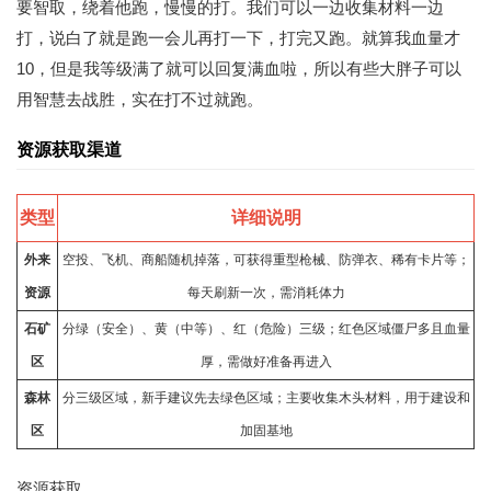
要智取，绕着他跑，慢慢的打。我们可以一边收集材料一边
打，说白了就是跑一会儿再打一下，打完又跑。就算我血量才
10，但是我等级满了就可以回复满血啦，所以有些大胖子可以
用智慧去战胜，实在打不过就跑。
资源获取渠道
类型
详细说明
外来
空投、飞机、商船随机掉落，可获得重型枪械、防弹衣、稀有卡片等；
资源
每天刷新一次，需消耗体力
石矿
分绿（安全）、黄（中等）、红（危险）三级；红色区域僵尸多且血量
区
厚，需做好准备再进入
森林
分三级区域，新手建议先去绿色区域；主要收集木头材料，用于建设和
区
加固基地
资源获取