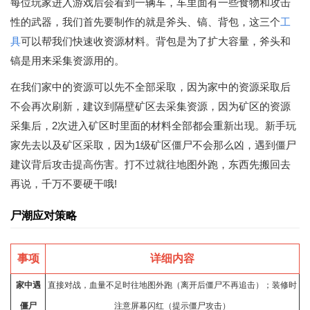
每位玩家进入游戏后会看到一辆车，车里面有一些食物和攻击
性的武器，我们首先要制作的就是斧头、镐、背包，这三个
工
具
可以帮我们快速收资源材料。背包是为了扩大容量，斧头和
镐是用来采集资源用的。
在我们家中的资源可以先不全部采取，因为家中的资源采取后
不会再次刷新，建议到隔壁矿区去采集资源，因为矿区的资源
采集后，2次进入矿区时里面的材料全部都会重新出现。新手玩
家先去以及矿区采取，因为1级矿区僵尸不会那么凶，遇到僵尸
建议背后攻击提高伤害。打不过就往地图外跑，东西先搬回去
再说，千万不要硬干哦!
尸潮应对策略
事项
详细内容
家中遇
直接对战，血量不足时往地图外跑（离开后僵尸不再追击）；装修时
僵尸
注意屏幕闪红（提示僵尸攻击）