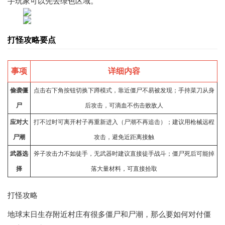
手玩家可以先去绿色区域。
打怪攻略要点
事项
详细内容
偷袭僵
点击右下角按钮切换下蹲模式，靠近僵尸不易被发现；手持菜刀从身
尸
后攻击，可滴血不伤击败敌人
应对大
打不过时可离开村子再重新进入（尸潮不再追击）；建议用枪械远程
尸潮
攻击，避免近距离接触
武器选
斧子攻击力不如徒手，无武器时建议直接徒手战斗；僵尸死后可能掉
择
落大量材料，可直接拾取
打怪攻略
地球末日生存附近村庄有很多僵尸和尸潮，那么要如何对付僵