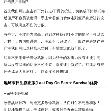
尸击败尸潮呢?
首先我们可以点击有下角行走/下蹲的按钮，切换成下蹲模式靠
近僵尸不容易被发现，手上拿着菜刀偷偷走到僵尸身后进行攻
击，可以滴血不伤的击败。
有些大尸潮攻击力很高，遇到这种我们打不过的情况下可以离
开村子，再切换进去，尸潮就不会追你了。一般这种遇到这种
尸潮我们可以选择枪来对付，不要靠近他就可以了。
尽量不要用斧子当做武器，因为斧子的攻击力没有比徒手高，
所以没有武器的话还不如不装，直接徒手就好了。打死后有些
还会掉落大量材料，可以直接抢过来哦!
地球末日生存正版(Last Day On Earth: Survival)优势
--保持冷静机敏
改善战略技巧，制造更多致命武器，从而对付不死族和敌人。
明智地选择目标，干掉僵尸，或者射杀野禽以获得食物。