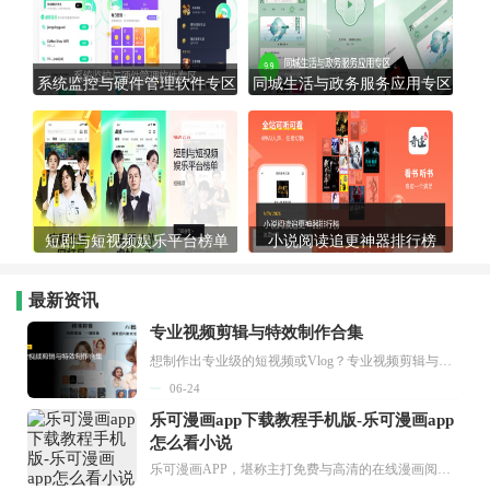
系统监控与硬件管理软件专区
同城生活与政务服务应用专区
短剧与短视频娱乐平台榜单
小说阅读追更神器排行榜
最新资讯
专业视频剪辑与特效制作合集
想制作出专业级的短视频或Vlog？专业视频剪辑与特效制作大全专题为你提供了从剪辑、抠像到特效包装的全套解决方案。无论是添加炫酷的片头、进行精准的视频抠图，还是制...
06-24
乐可漫画app下载教程手机版-乐可漫画app
怎么看小说
乐可漫画APP，堪称主打免费与高清的在线漫画阅读神器。其官方版提供海量完整版漫画资源，无论是国内漫画，还是日漫、韩漫、台漫、美漫等国外漫画，应有尽有，随时供你阅读。只需轻点一下，便能直接进入阅读界面。不仅如此，乐可漫画最新版本更新速度极快，在这里，你总能抢先看到全网一手漫画章节内容！...