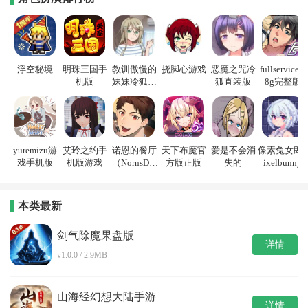
浮空秘境
明珠三国手
教训傲慢的
挠脚心游戏
恶魔之咒冷
fullservice1.
机版
妹妹冷狐游
狐直装版
8g完整版
戏
yuremizu游
艾玲之约手
诺恩的餐厅
天下布魔官
爱是不会消
像素兔女郎p
戏手机版
机版游戏
（NornsDin
方版正版
失的
ixelbunny
e）
本类最新
剑气除魔果盘版
详情
v1.0.0 / 2.9MB
山海经幻想大陆手游
详情