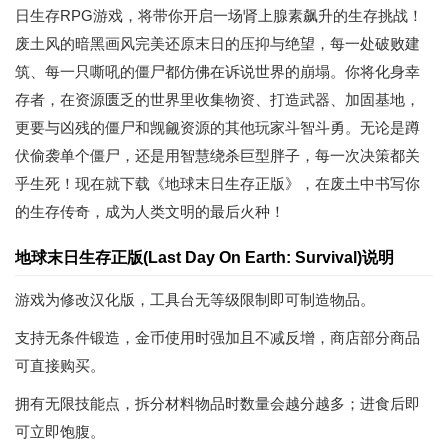
日生存RPG游戏，将带你开启一场肾上腺素飙升的生存挑战！
废土风的暗黑画风完美还原末日的压抑与绝望，每一处破败建
筑、每一只嘶吼的僵尸都仿佛在诉说世界的崩塌。你将化身幸
存者，在资源匮乏的世界里收集物资、打造武器、加固基地，
更要与凶残的僵尸和觊觎资源的其他玩家斗智斗勇。无论是蹲
伏偷袭单个僵尸，还是用智慧绕杀巨型胖子，每一次决策都关
乎生死！现在就下载《地球末日生存正版》，在废土中书写你
的生存传奇，成为人类文明的最后火种！
地球末日生存正版(Last Day On Earth: Survival)说明
游戏为修改汉化版，工具台无等级限制即可制造物品。
支持无条件锻造，金币使用时强加且不减反增，商店部分商品
可直接购买。
拥有无限技能点，拆分材料物品时数量会越分越多；进食后即
可立即饱腹。