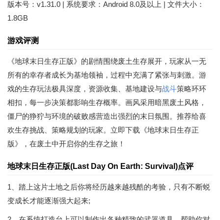
版本号：v1.31.0 | 系统要求：Android 8.0及以上 | 文件大小：
1.8GB
游戏评测
《地球末日生存正版》的剧情围绕废土生存展开，玩家从一无
所有的幸存者成长为基地领袖，过程中充满了紧张与刺激。游
戏的生存玩法极具深度，资源收集、基地建设与
战斗
策略环环
相扣，每一步决策都影响生存概率。画风采用暗黑废土风格，
僵尸的狰狞与环境的破败感营造出强烈的末日氛围。推荐给喜
欢生存挑战、策略规划的玩家。立即下载《地球末日生存正
版》，在废土中开启你的生存之旅！
地球末日生存正版(Last Day On Earth: Survival)点评
1、踏上这片土地之后你将经历越来越残酷的考验，只有不断蜕
变成长才能逐渐强大起来;
2、在系统打造台上可以制作出各种精致的武器道具，帮助你对