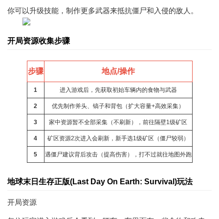
你可以升级技能，制作更多武器来抵抗僵尸和入侵的敌人。
开局资源收集步骤
步骤
地点/操作
1
进入游戏后，先获取初始车辆内的食物与武器
2
优先制作斧头、镐子和背包（扩大容量+高效采集）
3
家中资源暂不全部采集（不刷新），前往隔壁1级矿区
4
矿区资源2次进入会刷新，新手选1级矿区（僵尸较弱）
5
遇僵尸建议背后攻击（提高伤害），打不过就往地图外跑
地球末日生存正版(Last Day On Earth: Survival)玩法
开局资源