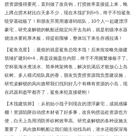
捞资源慢得要死，直到做了改良钩，打捞效率直接提上来，晚
上蹲点捞木材比白天多不少，现在木筏扩到5×5，终于不怕鲨鱼
咬穿基础板了！和朋友开黑用邀请码组队，10个人一起建漂浮
豪宅，研究桌解锁的帆船还能定向开去岛屿，就是初级净水器
烧淡水要耗厚木板，得提前囤够，整体玩下来生存感拉满！
【鲨鱼克星】：最烦的就是鲨鱼总咬木筏！后来按攻略先做建
筑锤扩建到4×4，再盖设施盖住内部，终于不用频繁修板子了。
空杯装海水煮淡水、简单烤架烤鱼，解决饥渴后才敢放心上岛
砍树。多人模式组队真的香，朋友负责捞资源我负责建设施，
研究桌解锁的风向旗帮我们找到好几个有稀有资源的小岛，现
在武器和盔甲都齐了，鲨鱼来犯直接硬刚！
【木筏建筑师】：从初始小筏子到现在的漂浮豪宅，成就感爆
棚！资源陷阱自动捞木材省了好多事，改良钩捞远处资源也方
便，白天上岛用消防斧砍树效率高。研究桌解锁的各种设施太
重要了，风向旗和帆船让我们能主动找岛屿，潜水还能探深海