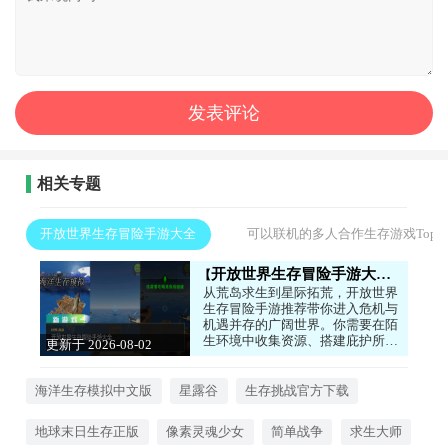
相关专题
开放世界生存冒险手游大全
可以联机的多人合作生存游戏Top
开放世界生存冒险手游大全
从荒岛求生到星际拓荒，开放世界
生存冒险手游推荐带你进入危机与
机遇并存的广阔世界。你需要在陌
生环境中收集资源、搭建庇护所、
更新于 2026-08-02
制作工具，同时应对恶劣天气和野
01:18:04
生生物的威胁。游戏没有固定路
线，你可以选择成为独行侠深入险
海洋生存模拟中文版
星露谷
生存挑战官方下载
境探险，也可以发展农业畜牧过上
自给自足的田园生活。动态天气系
地球末日生存正版
像素灵魂少女
简单战争
求生大师
统和昼夜更替让每次探索都充满未