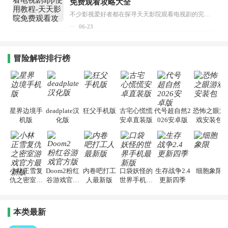
免费观看攻略大全
不少影视爱好者都在探寻天天影院观看电视剧的完整方法，结合最新平台使用规则，本篇新手入门攻略全面讲解观看渠道、检索流程、播放设置以及画面模式调整等实用内容。全文适配手机、电脑等主流设备，步骤简洁易懂，无论是初次使用的新手，还是想要优化观影体验的用户，都能参照内容快速上手，熟练掌握平台各项操作技巧，轻松畅享影视内容。...
06-23
冒险解密排行榜
星界边境手
deadplate汉
狂父手机版
古宅心慌慌
代号超自然2
恐怖之眼游
机版
化版
安卓直装版
026安卓版
戏安装包
小林正雪复
Doom2粉红
内卷吧打工
口袋妖怪的
生存战争2.4
细胞象限
仇之密室游
谷游戏官方
人最新版
世界手机最
更新四季
戏官方最新
版
新版
版
本类最新