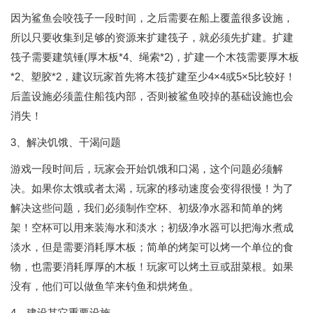
因为鲨鱼会咬筏子一段时间，之后需要在船上覆盖很多设施，
所以只要收集到足够的资源来扩建筏子，就必须先扩建。扩建
筏子需要建筑锤(厚木板*4、绳索*2)，扩建一个木筏需要厚木板
*2、塑胶*2，建议玩家首先将木筏扩建至少4×4或5×5比较好！
后盖设施必须盖住船筏内部，否则被鲨鱼咬掉的基础设施也会
消失！
3、解决饥饿、干渴问题
游戏一段时间后，玩家会开始饥饿和口渴，这个问题必须解
决。如果你太饿或者太渴，玩家的移动速度会变得很慢！为了
解决这些问题，我们必须制作空杯、初级净水器和简单的烤
架！空杯可以用来装海水和淡水；初级净水器可以把海水煮成
淡水，但是需要消耗厚木板；简单的烤架可以烤一个单位的食
物，也需要消耗厚厚的木板！玩家可以烤土豆或甜菜根。如果
没有，他们可以做鱼竿来钓鱼和烘烤鱼。
4、建设其它重要设施