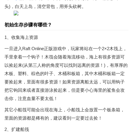
头)，白天上岛，清空背包，用斧头砍树。
初始生存步骤有哪些？
1、收集海上资源
一旦进入Raft Online正版游戏中，玩家将站在一个2×2木筏上，
手里拿着一个钩子！木筏会随着海流移动，海上有很多资源可
以捡起来(从第三人称的角度可以找到远离的资源！)，有厚厚的
木板、塑料、棕色的叶子、木桶和板箱，其中木桶和板箱一定
要捡起来，里面有很多资源！如果资源离船太远，可以用钩子
把它钩回来或者直接游泳捡起来，但是要小心海里的鲨鱼会攻
击你，注意血量不要太低！
其它小船筏可能会出现在海上，小船筏上会放置一个板条箱，
里面的资源都是稀有的，建议看到一定要过去捡！
2、扩建船筏