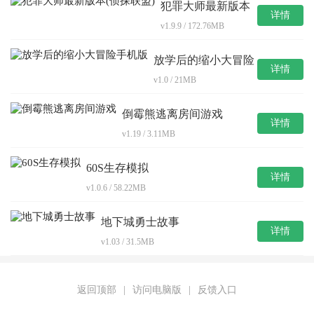
犯罪大师最新版本
详情
(侦探联盟)
v1.9.9 / 172.76MB
放学后的缩小大冒险
详情
手机版
v1.0 / 21MB
倒霉熊逃离房间游戏
详情
v1.19 / 3.11MB
60S生存模拟
详情
v1.0.6 / 58.22MB
地下城勇士故事
详情
v1.03 / 31.5MB
返回顶部
|
访问电脑版
|
反馈入口