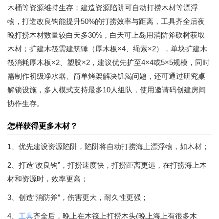
木桶等资源维持生存；建造资源陷阱可自动打捞木材等漂浮
物，打造改良钩能提升50%的打捞效率与距离，工具齐全后夜
晚打捞木材数量较白天多30%，白天可上岛用消防斧砍树获取
木材；扩建木筏需建筑锤（厚木板×4、绳索×2），单块扩建木
筏消耗厚木板×2、塑胶×2，建议优先扩至4×4或5×5规模，同时
需制作初级净水器、简单烤架解决饥渴问题，还可通过研究桌
解锁设施，多人模式支持最多10人组队，使用邀请码创建房间
协作生存。
怎样获得更多木材？
1、优先建设资源陷阱，陷阱将自动打捞海上漂浮物，如木材；
2、打造“改良钩”，打捞速度快，打捞距离更远，在打捞海上木
材和资源时，效率更高；
3、创造“消防斧”，伤害更大，耐久性更强；
4、
工具
齐全后，晚上在木筏上打捞木头(晚上海上有很多木