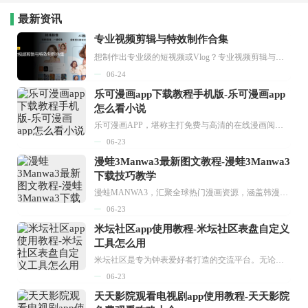
最新资讯
专业视频剪辑与特效制作合集
想制作出专业级的短视频或Vlog？专业视频剪辑与特效制作大全专题为你提供了从剪辑、抠像到特效包装的全套解决方案。无论是添加炫酷的片头、进行精准的视频抠图，还是制...
06-24
乐可漫画app下载教程手机版-乐可漫画app
怎么看小说
乐可漫画APP，堪称主打免费与高清的在线漫画阅读神器。其官方版提供海量完整版漫画资源，无论是国内漫画，还是日漫、韩漫、台漫、美漫等国外漫画，应有尽有，随时供你阅读。只需轻点一下，便能直接进入阅读界面。不仅如此，乐可漫画最新版本更新速度极快，在这里，你总能抢先看到全网一手漫画章节内容！...
06-23
漫蛙3Manwa3最新图文教程-漫蛙3Manwa3
下载技巧教学
漫蛙MANWA3，汇聚全球热门漫画资源，涵盖韩漫、欧美漫画、国漫等多种类型，题材丰富多样，全方位满足用户阅读喜好。它不仅是阅读平台，更是创作平台，为广大用户打造零门槛创作环境。...
06-23
米坛社区app使用教程-米坛社区表盘自定义
工具怎么用
米坛社区是专为钟表爱好者打造的交流平台。无论你是初涉钟表领域的普通爱好者，还是拥有多年收藏经验的资深玩家，都能在此找到属于自己的天地。 无需注册，就能轻松参与其中。通过专业的讨论论坛与丰富的交互功能，你可与世界各地的钟表爱好者畅快交流。若你钟情于钟表，米坛社区无疑是值得一试的理想之选。在这里，你能获取最新的手表资讯，交流见解，提升鉴赏品味，让每一块手表都成为收藏故事中重要的一部分。感兴趣的朋友，不要错过下载机会。...
06-23
天天影院观看电视剧app使用教程-天天影院