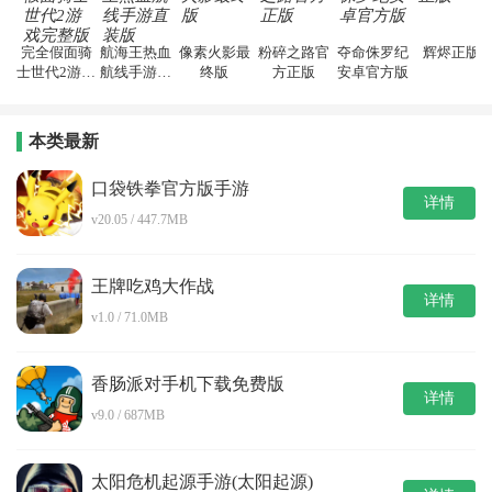
完全假面骑
航海王热血
像素火影最
粉碎之路官
夺命侏罗纪
辉烬正版
士世代2游戏
航线手游直
终版
方正版
安卓官方版
完整版
装版
本类最新
口袋铁拳官方版手游
详情
v20.05 / 447.7MB
王牌吃鸡大作战
详情
v1.0 / 71.0MB
香肠派对手机下载免费版
详情
v9.0 / 687MB
太阳危机起源手游(太阳起源)