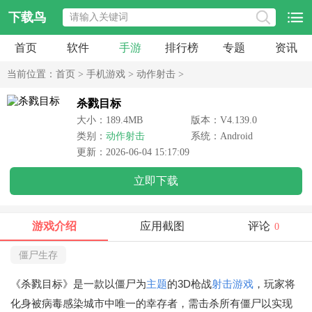
下载鸟
首页
软件
手游
排行榜
专题
资讯
当前位置：
首页
>
手机游戏
>
动作射击
>
杀戮目标
大小：189.4MB
版本：V4.139.0
类别：
动作射击
系统：Android
更新：2026-06-04 15:17:09
立即下载
游戏介绍
应用截图
评论
0
僵尸生存
《杀戮目标》是一款以僵尸为
主题
的3D枪战
射击游戏
，玩家将
化身被病毒感染城市中唯一的幸存者，需击杀所有僵尸以实现