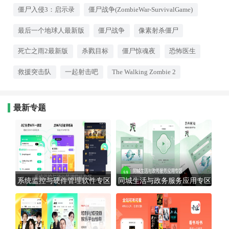
群，一边寻找食物和弹药，努力
活下去。阴暗的氛围、压迫感十
僵尸入侵3：启示录
僵尸战争(ZombieWar-SurvivalGame)
足的BGM，让你身临其境。准
备好你的肾上腺素，迎接这场生
最后一个地球人最新版
僵尸战争
像素射杀僵尸
存挑战了吗？
死亡之雨2最新版
杀戮目标
僵尸惊魂夜
恐怖医生
救援突击队
一起射击吧
The Walking Zombie 2
最新专题
系统监控与硬件管理软件专区
同城生活与政务服务应用专区