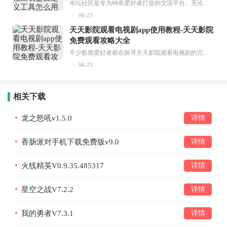
米坛社区是专为钟表爱好者打造的交流平台。无论你是初涉钟表领域的普通爱好者，还是拥有多年收藏经验的资深玩家，都能在此找到属于自己的天地。 无需注册，就能轻松参与其中。通过专业的讨论论坛与丰富的交互功能，你可与世界各地的钟表爱好者畅快交流。若你钟情于钟表，米坛社区无疑是值得一试的理想之选。在这里，你能获取最新的手表资讯，交流见解，提升鉴赏品味，让每一块手表都成为收藏故事中重要的一部分。感兴趣的朋友，不要错过下载机会。...
06-23
天天影院观看电视剧app使用教程-天天影院
免费观看攻略大全
不少影视爱好者都在探寻天天影院观看电视剧的完整方法，结合最新平台使用规则，本篇新手入门攻略全面讲解观看渠道、检索流程、播放设置以及画面模式调整等实用内容。全文适配手机、电脑等主流设备，步骤简洁易懂，无论是初次使用的新手，还是想要优化观影体验的用户，都能参照内容快速上手，熟练掌握平台各项操作技巧，轻松畅享影视内容。...
06-23
相关下载
龙之怒吼v1.5.0
详情
香肠派对手机下载免费版v9.0
详情
火线精英V0.9.35.485317
详情
星空之战V7.2.2
详情
我的勇者V7.3.1
详情