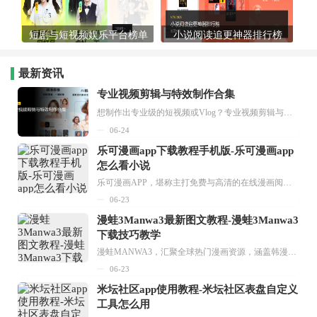
短剧与短视频娱乐平台榜单
小说阅读追更神器排行榜
最新资讯
专业视频剪辑与特效制作合集
想制作出专业级的短视频或Vlog？专业视频剪辑与特效制作大全专题为你提供了从剪辑、抠像到特效包装的全套解决方案。无论是添加炫酷的片头、进行精准的视频抠图，还是制...
06-24
乐可漫画app下载教程手机版-乐可漫画app
怎么看小说
乐可漫画APP，堪称主打免费与高清的在线漫画阅读神器。其官方版提供海量完整版漫画资源，无论是国内漫画，还是日漫、韩漫、台漫、美漫等国外漫画，应有尽有，随时供你阅读。只需轻点一下，便能直接进入阅读界面。不仅如此，乐可漫画最新版本更新速度极快，在这里，你总能抢先看到全网一手漫画章节内容！...
06-23
漫蛙3Manwa3最新图文教程-漫蛙3Manwa3
下载技巧教学
漫蛙MANWA3，汇聚全球热门漫画资源，涵盖韩漫、欧美漫画、国漫等多种类型，题材丰富多样，全方位满足用户阅读喜好。它不仅是阅读平台，更是创作平台，为广大用户打造零门槛创作环境。...
06-23
米坛社区app使用教程-米坛社区表盘自定义
工具怎么用