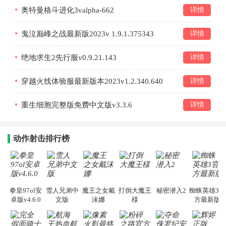
奥特曼格斗进化3valpha-662
详情
鬼泣巅峰之战最新版2023v 1.9.1.375343
详情
绝地求生2先行服v0.9.21.143
详情
穿越火线体验服最新版本2023v1.2.340.640
详情
重生细胞完整版免费中文版v3.3.6
详情
动作射击排行榜
拳皇97ol安
雪人兄弟中
魔王之女戴
打倒大魔王
秘密潜入2
蜘蛛英雄3官
卓版v4.6.0
文版
沫娜
様
方最新版