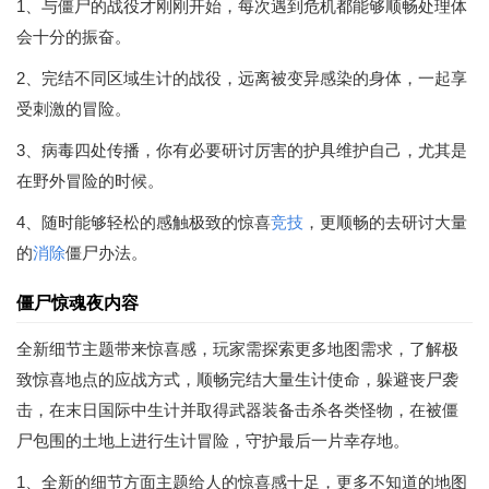
1、与僵尸的战役才刚刚开始，每次遇到危机都能够顺畅处理体
会十分的振奋。
2、完结不同区域生计的战役，远离被变异感染的身体，一起享
受刺激的冒险。
3、病毒四处传播，你有必要研讨厉害的护具维护自己，尤其是
在野外冒险的时候。
4、随时能够轻松的感触极致的惊喜
竞技
，更顺畅的去研讨大量
的
消除
僵尸办法。
僵尸惊魂夜内容
全新细节主题带来惊喜感，玩家需探索更多地图需求，了解极
致惊喜地点的应战方式，顺畅完结大量生计使命，躲避丧尸袭
击，在末日国际中生计并取得武器装备击杀各类怪物，在被僵
尸包围的土地上进行生计冒险，守护最后一片幸存地。
1、全新的细节方面主题给人的惊喜感十足，更多不知道的地图