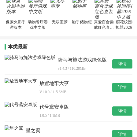
像素火影手
动物餐厅游
无尽噩梦
触手储物柜
真爱百合染
樱花校园模
游版本
戏中文版
成红色直装
拟器2026中
版
文版
本类最新
骑马与施法游戏绿色版
详情
v1.4.3 / 110.28MB
放置地牢大亨
详情
V1.0.0 / 115.6MB
代号鸢安卓版
详情
1.0.5 / 1.1MB
星之翼
详情