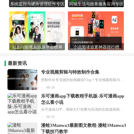
系统监控与硬件管理软件专区
同城生活与政务服务应用专区
短剧与短视频娱乐平台榜单
小说阅读追更神器排行榜
最新资讯
专业视频剪辑与特效制作合集
想制作出专业级的短视频或Vlog？专业视频剪辑与特效制作大全专题为你提供了从剪辑、抠像到特效包装的全套解决方案。无论是添加炫酷的片头、进行精准的视频抠图，还是制...
06-24
乐可漫画app下载教程手机版-乐可漫画app
怎么看小说
乐可漫画APP，堪称主打免费与高清的在线漫画阅读神器。其官方版提供海量完整版漫画资源，无论是国内漫画，还是日漫、韩漫、台漫、美漫等国外漫画，应有尽有，随时供你阅读。只需轻点一下，便能直接进入阅读界面。不仅如此，乐可漫画最新版本更新速度极快，在这里，你总能抢先看到全网一手漫画章节内容！...
06-23
漫蛙3Manwa3最新图文教程-漫蛙3Manwa3
下载技巧教学