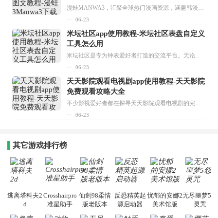
漫蛙MANWA3，汇聚全球热门漫画资源，涵盖韩漫、欧美漫画、国漫等多种类型，题材丰富多样，全方位满足用户阅读喜好。它不仅是阅读平台，更是创作平台，为广大用户打造零门槛创作环境。...
06-23
米坛社区app使用教程-米坛社区表盘自定义
工具怎么用
米坛社区是专为钟表爱好者打造的交流平台。无论你是初涉钟表领域的普通爱好者，还是拥有多年收藏经验的资深玩家，都能在此找到属于自己的天地。 无需注册，就能轻松参与其中。通过专业的讨论论坛与丰富的交互功能，你可与世界各地的钟表爱好者畅快交流。若你钟情于钟表，米坛社区无疑是值得一试的理想之选。在这里，你能获取最新的手表资讯，交流见解，提升鉴赏品味，让每一块手表都成为收藏故事中重要的一部分。感兴趣的朋友，不要错过下载机会。...
06-23
天天影院观看电视剧app使用教程-天天影院
免费观看攻略大全
不少影视爱好者都在探寻天天影院观看电视剧的完整方法，结合最新平台使用规则，本篇新手入门攻略全面讲解观看渠道、检索流程、播放设置以及画面模式调整等实用内容。全文适配手机、电脑等主流设备，步骤简洁易懂，无论是初次使用的新手，还是想要优化观影体验的用户，都能参照内容快速上手，熟练掌握平台各项操作技巧，轻松畅享影视内容。...
06-23
其它游戏排行榜
逃离塔科夫2
Crosshairpro
仙剑98柔情
反恐精英起
忧郁的安娜2
无尽噩梦5怨
d
准星助手
版老版本
源启动器
美术馆版
灵咒