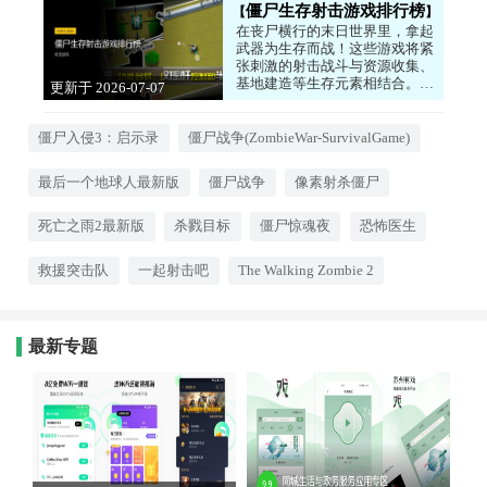
僵尸生存射击游戏排行榜
在丧尸横行的末日世界里，拿起
武器为生存而战！这些游戏将紧
张刺激的射击战斗与资源收集、
基地建造等生存元素相结合。你
更新于 2026-07-07
需要一边对抗蜂拥而至的僵尸
12:06:04
群，一边寻找食物和弹药，努力
活下去。阴暗的氛围、压迫感十
僵尸入侵3：启示录
僵尸战争(ZombieWar-SurvivalGame)
足的BGM，让你身临其境。准
备好你的肾上腺素，迎接这场生
最后一个地球人最新版
僵尸战争
像素射杀僵尸
存挑战了吗？
死亡之雨2最新版
杀戮目标
僵尸惊魂夜
恐怖医生
救援突击队
一起射击吧
The Walking Zombie 2
最新专题