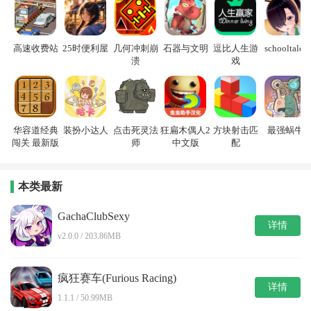
高速收费站
25时便利屋
几何冲刺崩
石器与文明
逗比人生游
schooltales
溃
戏
华容道经典
装扮小达人
点击死灵法
狂扁木偶人2
方块射击匹
最强蜗牛
闯关 最新版
师
中文版
配
本类最新
GachaClubSexy
详情
v2.0.0 / 203.86MB
疯狂赛车(Furious Racing)
详情
1.1.1 / 50.99MB