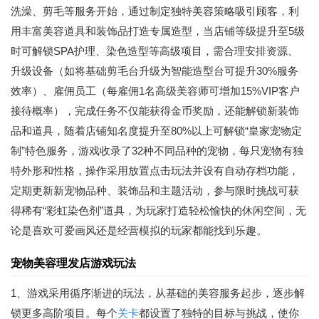
洗澡、剪毛等服务开始，通过制定独特美容策略吸引顾客，利
用丰富美容道具和装饰品打造专属造型，当店铺等级提升至5级
时可解锁SPA护理、染色造型等高级项目，需合理安排资源、
升级设备（如将基础剪毛台升级为智能造型台可提升30%服务
效率）、雇佣员工（每雇佣1名高级美容师可增加15%VIP客户
接待概率），完成任务不仅能获得金币奖励，还能解锁新装饰
品和道具，随着店铺知名度提升至80%以上可解锁“皇家宠物定
制”特色服务，游戏收录了32种不同品种的宠物，每只宠物有独
特外形和性格，操作采用放置点击玩法并设有自动存档功能，
定期更新新宠物品种、装饰品和主题活动，参与限时挑战可获
得稀有“彩虹染色剂”道具，为玩家打造轻松愉快的休闲空间，无
论是喜欢可爱画风还是经营模拟的玩家都能找到乐趣。
宠物美容理发店游戏玩法
1、游戏采用循序渐进的玩法，从基础的美容服务起步，逐步解
锁更多高阶项目。每个
关卡
都设置了独特的目标与挑战，使你