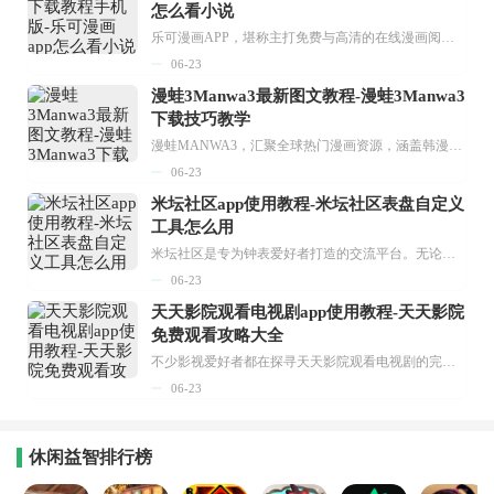
怎么看小说
乐可漫画APP，堪称主打免费与高清的在线漫画阅读神器。其官方版提供海量完整版漫画资源，无论是国内漫画，还是日漫、韩漫、台漫、美漫等国外漫画，应有尽有，随时供你阅读。只需轻点一下，便能直接进入阅读界面。不仅如此，乐可漫画最新版本更新速度极快，在这里，你总能抢先看到全网一手漫画章节内容！...
06-23
漫蛙3Manwa3最新图文教程-漫蛙3Manwa3
下载技巧教学
漫蛙MANWA3，汇聚全球热门漫画资源，涵盖韩漫、欧美漫画、国漫等多种类型，题材丰富多样，全方位满足用户阅读喜好。它不仅是阅读平台，更是创作平台，为广大用户打造零门槛创作环境。...
06-23
米坛社区app使用教程-米坛社区表盘自定义
工具怎么用
米坛社区是专为钟表爱好者打造的交流平台。无论你是初涉钟表领域的普通爱好者，还是拥有多年收藏经验的资深玩家，都能在此找到属于自己的天地。 无需注册，就能轻松参与其中。通过专业的讨论论坛与丰富的交互功能，你可与世界各地的钟表爱好者畅快交流。若你钟情于钟表，米坛社区无疑是值得一试的理想之选。在这里，你能获取最新的手表资讯，交流见解，提升鉴赏品味，让每一块手表都成为收藏故事中重要的一部分。感兴趣的朋友，不要错过下载机会。...
06-23
天天影院观看电视剧app使用教程-天天影院
免费观看攻略大全
不少影视爱好者都在探寻天天影院观看电视剧的完整方法，结合最新平台使用规则，本篇新手入门攻略全面讲解观看渠道、检索流程、播放设置以及画面模式调整等实用内容。全文适配手机、电脑等主流设备，步骤简洁易懂，无论是初次使用的新手，还是想要优化观影体验的用户，都能参照内容快速上手，熟练掌握平台各项操作技巧，轻松畅享影视内容。...
06-23
休闲益智排行榜