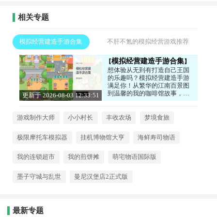
相关专题
模拟经营建造手游合集
不肝不氪的模拟经营游戏推荐
模拟经营建造手游合集
想体验从无到有打造自己王国
的乐趣吗？模拟经营建造手游
满足你！从繁华的江南百景图
到温馨的我的咖啡馆故事，从
更新于 2026-08-03 12:33:51
充满童趣的宝宝庄园到充满挑
战的双点医院模拟器，每一款
都能让你化身管理者，规划布
游戏制作大师
小小村长
丰收农场
梦境食旅
局、发展经济、解锁新设施。
享受运筹帷幄的成就感，打造
极限摩托车模拟器
挂机博物馆大亨
海鲜寿司物语
独一无二的专属世界。感兴趣
的话，就来下载试试看吧！
我的连锁超市
我的煎饼摊
萌宅物语国际版
墨子守城与乱世
曼尼汉堡店2正式版
最新专题