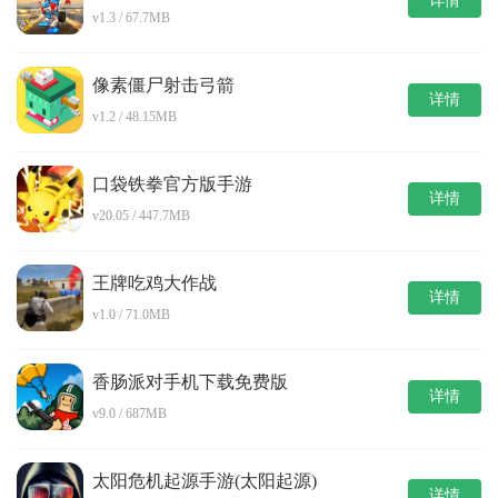
详情
v1.3 / 67.7MB
像素僵尸射击弓箭
详情
v1.2 / 48.15MB
口袋铁拳官方版手游
详情
v20.05 / 447.7MB
王牌吃鸡大作战
详情
v1.0 / 71.0MB
香肠派对手机下载免费版
详情
v9.0 / 687MB
太阳危机起源手游(太阳起源)
详情