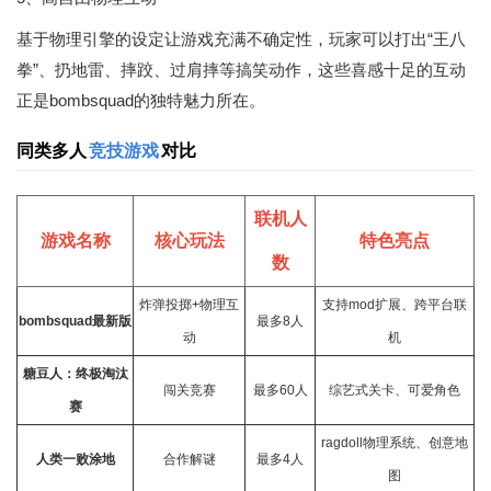
基于物理引擎的设定让游戏充满不确定性，玩家可以打出“王八
拳”、扔地雷、摔跤、过肩摔等搞笑动作，这些喜感十足的互动
正是bombsquad的独特魅力所在。
同类多人
竞技游戏
对比
联机人
游戏名称
核心玩法
特色亮点
数
炸弹投掷+物理互
支持mod扩展、跨平台联
bombsquad最新版
最多8人
动
机
糖豆人：终极淘汰
闯关竞赛
最多60人
综艺式关卡、可爱角色
赛
ragdoll物理系统、创意地
人类一败涂地
合作解谜
最多4人
图