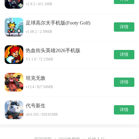
v1.8.3 / 411.1MB
足球高尔夫手机版(Footy Golf)
详情
v1.00.2 / 2.59MB
热血街头英雄2026手机版
详情
V1.1.9 / 72.15MB
坦克无敌
详情
v13.4 / 827.94MB
代号新生
详情
v0.6.105 / 929.81MB