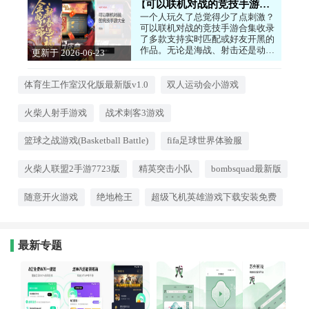
可以联机对战的竞技手游大全
一个人玩久了总觉得少了点刺激？
可以联机对战的竞技手游合集收录
了多款支持实时匹配或好友开黑的
作品。无论是海战、射击还是动作
更新于 2026-06-23
格斗，都能让你与真人玩家一较高
13:30:08
下。操作手感流畅，胜负全凭技术
和策略，每一局都是全新的挑战。
体育生工作室汉化版最新版v1.0
双人运动会小游戏
适合享受竞技快感、喜欢与人斗其
乐无穷的玩家。
火柴人射手游戏
战术刺客3游戏
篮球之战游戏(Basketball Battle)
fifa足球世界体验服
火柴人联盟2手游7723版
精英突击小队
bombsquad最新版
随意开火游戏
绝地枪王
超级飞机英雄游戏下载安装免费
最新专题