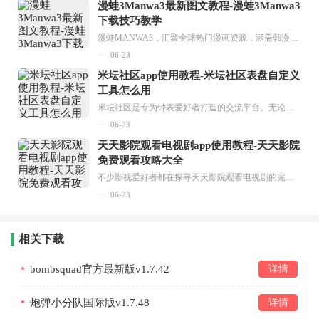
漫蛙3Manwa3最新图文教程-漫蛙3Manwa3
下载技巧教学
漫蛙MANWA3，汇聚全球热门漫画资源，涵盖韩漫、欧美漫画、国漫等多种类型，题材丰富多样，全方位满足用户阅读喜好。它不仅是阅读平台，更是创作平台，为广大用户打造零门槛创作环境。...
06-23
米坛社区app使用教程-米坛社区表盘自定义
工具怎么用
米坛社区是专为钟表爱好者打造的交流平台。无论你是初涉钟表领域的普通爱好者，还是拥有多年收藏经验的资深玩家，都能在此找到属于自己的天地。 无需注册，就能轻松参与其中。通过专业的讨论论坛与丰富的交互功能，你可与世界各地的钟表爱好者畅快交流。若你钟情于钟表，米坛社区无疑是值得一试的理想之选。在这里，你能获取最新的手表资讯，交流见解，提升鉴赏品味，让每一块手表都成为收藏故事中重要的一部分。感兴趣的朋友，不要错过下载机会。...
06-23
天天影院观看电视剧app使用教程-天天影院
免费观看攻略大全
不少影视爱好者都在探寻天天影院观看电视剧的完整方法，结合最新平台使用规则，本篇新手入门攻略全面讲解观看渠道、检索流程、播放设置以及画面模式调整等实用内容。全文适配手机、电脑等主流设备，步骤简洁易懂，无论是初次使用的新手，还是想要优化观影体验的用户，都能参照内容快速上手，熟练掌握平台各项操作技巧，轻松畅享影视内容。...
06-23
相关下载
bombsquad官方最新版v1.7.42
详情
炮弹小分队国际版v1.7.48
详情