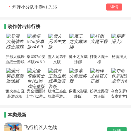
炸弹小分队手游v1.7.36
详情
动作射击排行榜
异形大战铁
拳皇97ol安
雪人兄弟中
魔王之女戴
打倒大魔王
秘密潜入2
血战士游戏
卓版v4.6.0
文版
沫娜
様
萤火突击直
完全假面骑
航海王热血
像素火影最
粉碎之路官
夺命侏罗纪
装游戏版
士世代2游戏
航线手游直
终版
方正版
安卓官方版
完整版
装版
本类最新
飞行机器人之战