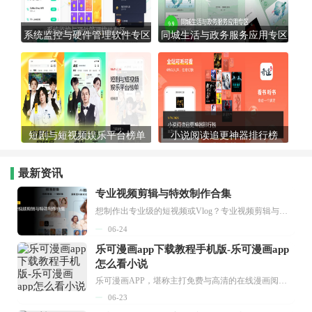
系统监控与硬件管理软件专区
同城生活与政务服务应用专区
短剧与短视频娱乐平台榜单
小说阅读追更神器排行榜
最新资讯
专业视频剪辑与特效制作合集
想制作出专业级的短视频或Vlog？专业视频剪辑与特效制作大全专题为你提供了从剪辑、抠像到特效包装的全套解决方案。无论是添加炫酷的片头、进行精准的视频抠图，还是制...
06-24
乐可漫画app下载教程手机版-乐可漫画app
怎么看小说
乐可漫画APP，堪称主打免费与高清的在线漫画阅读神器。其官方版提供海量完整版漫画资源，无论是国内漫画，还是日漫、韩漫、台漫、美漫等国外漫画，应有尽有，随时供你阅读。只需轻点一下，便能直接进入阅读界面。不仅如此，乐可漫画最新版本更新速度极快，在这里，你总能抢先看到全网一手漫画章节内容！...
06-23