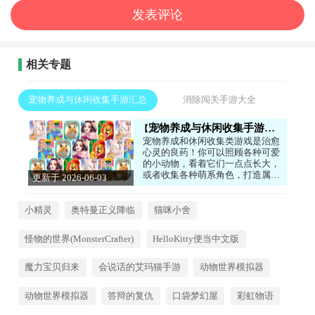
相关专题
宠物养成与休闲收集手游汇总
消除闯关手游大全
宠物养成与休闲收集手游汇总
宠物养成和休闲收集类游戏是治愈
心灵的良药！你可以照顾各种可爱
的小动物，看着它们一点点长大，
或者收集各种萌系角色，打造属于
更新于 2026-06-03
自己的小天地。这类游戏画风温
17:50:04
馨，玩法轻松，没有太多压力，非
常适合在心情不好的时候玩一玩。
小精灵
奥特曼正义降临
猫咪小舍
听着宠物们可爱的叫声，看着它们
在你身边打滚，所有的烦恼都会烟
怪物的世界(MonsterCrafter)
HelloKitty便当中文版
消云散。如果你喜欢小动物，想要
一份温暖的陪伴，这些游戏绝对能
治愈你！
魔力宝贝归来
会说话的艾玛猫手游
动物世界模拟器
动物世界模拟器
答辩的复仇
口袋梦幻屋
彩虹物语