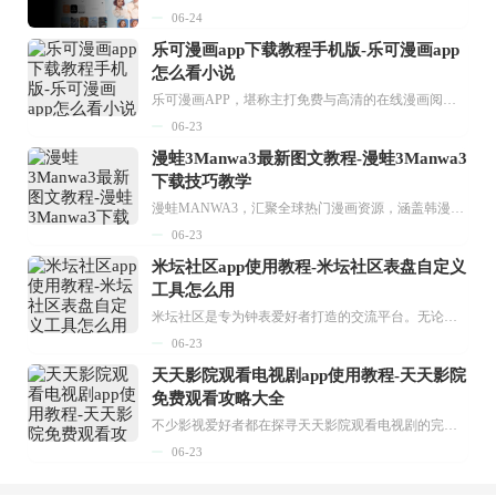
06-24
乐可漫画app下载教程手机版-乐可漫画app
怎么看小说
乐可漫画APP，堪称主打免费与高清的在线漫画阅读神器。其官方版提供海量完整版漫画资源，无论是国内漫画，还是日漫、韩漫、台漫、美漫等国外漫画，应有尽有，随时供你阅读。只需轻点一下，便能直接进入阅读界面。不仅如此，乐可漫画最新版本更新速度极快，在这里，你总能抢先看到全网一手漫画章节内容！...
06-23
漫蛙3Manwa3最新图文教程-漫蛙3Manwa3
下载技巧教学
漫蛙MANWA3，汇聚全球热门漫画资源，涵盖韩漫、欧美漫画、国漫等多种类型，题材丰富多样，全方位满足用户阅读喜好。它不仅是阅读平台，更是创作平台，为广大用户打造零门槛创作环境。...
06-23
米坛社区app使用教程-米坛社区表盘自定义
工具怎么用
米坛社区是专为钟表爱好者打造的交流平台。无论你是初涉钟表领域的普通爱好者，还是拥有多年收藏经验的资深玩家，都能在此找到属于自己的天地。 无需注册，就能轻松参与其中。通过专业的讨论论坛与丰富的交互功能，你可与世界各地的钟表爱好者畅快交流。若你钟情于钟表，米坛社区无疑是值得一试的理想之选。在这里，你能获取最新的手表资讯，交流见解，提升鉴赏品味，让每一块手表都成为收藏故事中重要的一部分。感兴趣的朋友，不要错过下载机会。...
06-23
天天影院观看电视剧app使用教程-天天影院
免费观看攻略大全
不少影视爱好者都在探寻天天影院观看电视剧的完整方法，结合最新平台使用规则，本篇新手入门攻略全面讲解观看渠道、检索流程、播放设置以及画面模式调整等实用内容。全文适配手机、电脑等主流设备，步骤简洁易懂，无论是初次使用的新手，还是想要优化观影体验的用户，都能参照内容快速上手，熟练掌握平台各项操作技巧，轻松畅享影视内容。...
06-23