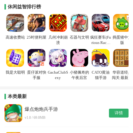
休闲益智排行榜
高速收费站
25时便利屋
几何冲刺崩
石器与文明
疯狂赛车(Fu
捣蛋猪中文
溃
rious Racin
版
g)
我是大聪明
蛋仔派对快
GachaClubS
小猪佩奇的
CATO黄油
华容道经典
手服
exy
午夜后宫
猫手游
闯关 最新版
本类最新
爆点炮炮兵手游
详情
v1.0 / 69.0MB