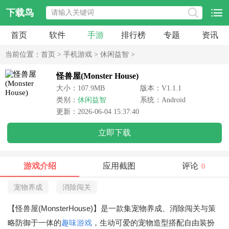
下载鸟
首页
软件
手游
排行榜
专题
资讯
当前位置：
首页
>
手机游戏
>
休闲益智
>
怪兽屋(Monster House)
大小：107.9MB
版本：V1.1.1
类别：
休闲益智
系统：Android
更新：2026-06-04 15:37:40
立即下载
游戏介绍
应用截图
评论
0
宠物养成
消除闯关
【怪兽屋(MonsterHouse)】是一款集宠物养成、消除闯关与策
略防御于一体的
趣味游戏
，生动可爱的宠物造型搭配自由装扮