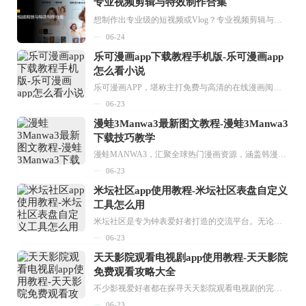
专业视频剪辑与特效制作合集
想制作出专业级的短视频或Vlog？专业视频剪辑与特效制作大全专题为你提供了从剪辑、抠像到特效包装的全套解决方案。无论是添加炫酷的片头、进行精准的视频抠图，还是制...
06-24
乐可漫画app下载教程手机版-乐可漫画app
怎么看小说
乐可漫画APP，堪称主打免费与高清的在线漫画阅读神器。其官方版提供海量完整版漫画资源，无论是国内漫画，还是日漫、韩漫、台漫、美漫等国外漫画，应有尽有，随时供你阅读。只需轻点一下，便能直接进入阅读界面。不仅如此，乐可漫画最新版本更新速度极快，在这里，你总能抢先看到全网一手漫画章节内容！...
06-23
漫蛙3Manwa3最新图文教程-漫蛙3Manwa3
下载技巧教学
漫蛙MANWA3，汇聚全球热门漫画资源，涵盖韩漫、欧美漫画、国漫等多种类型，题材丰富多样，全方位满足用户阅读喜好。它不仅是阅读平台，更是创作平台，为广大用户打造零门槛创作环境。...
06-23
米坛社区app使用教程-米坛社区表盘自定义
工具怎么用
米坛社区是专为钟表爱好者打造的交流平台。无论你是初涉钟表领域的普通爱好者，还是拥有多年收藏经验的资深玩家，都能在此找到属于自己的天地。 无需注册，就能轻松参与其中。通过专业的讨论论坛与丰富的交互功能，你可与世界各地的钟表爱好者畅快交流。若你钟情于钟表，米坛社区无疑是值得一试的理想之选。在这里，你能获取最新的手表资讯，交流见解，提升鉴赏品味，让每一块手表都成为收藏故事中重要的一部分。感兴趣的朋友，不要错过下载机会。...
06-23
天天影院观看电视剧app使用教程-天天影院
免费观看攻略大全
不少影视爱好者都在探寻天天影院观看电视剧的完整方法，结合最新平台使用规则，本篇新手入门攻略全面讲解观看渠道、检索流程、播放设置以及画面模式调整等实用内容。全文适配手机、电脑等主流设备，步骤简洁易懂，无论是初次使用的新手，还是想要优化观影体验的用户，都能参照内容快速上手，熟练掌握平台各项操作技巧，轻松畅享影视内容。...
06-23