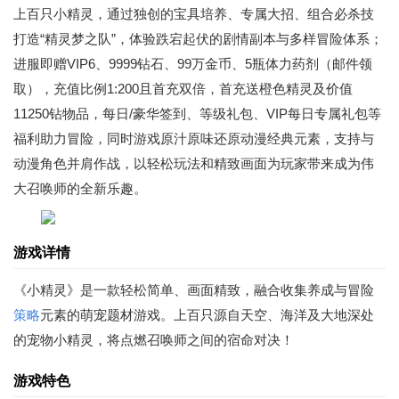
上百只小精灵，通过独创的宝具培养、专属大招、组合必杀技
打造“精灵梦之队”，体验跌宕起伏的剧情副本与多样冒险体系；
进服即赠VIP6、9999钻石、99万金币、5瓶体力药剂（邮件领
取），充值比例1:200且首充双倍，首充送橙色精灵及价值
11250钻物品，每日/豪华签到、等级礼包、VIP每日专属礼包等
福利助力冒险，同时游戏原汁原味还原动漫经典元素，支持与
动漫角色并肩作战，以轻松玩法和精致画面为玩家带来成为伟
大召唤师的全新乐趣。
游戏详情
《小精灵》是一款轻松简单、画面精致，融合收集养成与冒险
策略
元素的萌宠题材游戏。上百只源自天空、海洋及大地深处
的宠物小精灵，将点燃召唤师之间的宿命对决！
游戏特色