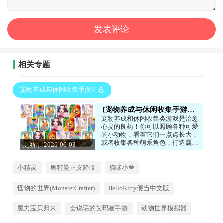
相关专题
宠物养成与休闲收集手游汇总
宠物养成与休闲收集手游汇总
宠物养成和休闲收集类游戏是治愈
心灵的良药！你可以照顾各种可爱
的小动物，看着它们一点点长大，
或者收集各种萌系角色，打造属于
更新于 2026-06-03
自己的小天地。这类游戏画风温
17:50:04
馨，玩法轻松，没有太多压力，非
常适合在心情不好的时候玩一玩。
小精灵
奥特曼正义降临
猫咪小舍
听着宠物们可爱的叫声，看着它们
在你身边打滚，所有的烦恼都会烟
怪物的世界(MonsterCrafter)
HelloKitty便当中文版
消云散。如果你喜欢小动物，想要
一份温暖的陪伴，这些游戏绝对能
治愈你！
魔力宝贝归来
会说话的艾玛猫手游
动物世界模拟器