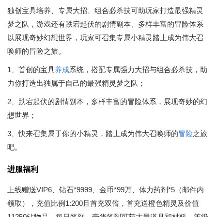
独创宝具培养、专属大招、组合必杀技可助玩家打造最强精灵
梦之队，游戏还有跌宕起伏的剧情副本、多样丰富的冒险体系
以展现奇妙幻想世界，玩家可召集专属小精灵踏上成为伟大召
唤师的冒险之旅。
1、首创的宝具
养成
系统，搭配专属强力大招与组合必杀技，助
力你打造出独属于自己的最强精灵梦之队；
2、跌宕起伏的剧情副本，多样丰富的冒险体系，展现奇妙的幻
想世界；
3、快来召集属于你的小精灵，踏上成为伟大召唤师的
冒险
之旅
吧。
进服福利
上线赠送VIP6、钻石*9999、金币*99万、体力药剂*5（邮件内
领取），充值比例1:200且首充双倍，首充送橙色精灵及价值
11250钻物品，每日签到、豪华签到可获大量道具和材料，等级