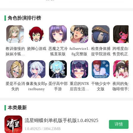
角色扮演排行榜
教训傲慢的
挠脚心游戏
恶魔之咒冷
fullservice1.
检查身体捕
跨维度自动
妹妹冷狐游
狐直装版
8g完整版
捉学院游戏
售货机正式
戏
版
爱是不会消
像素兔女郎p
蛋仔高中部
重启的NTR
干物少女中
夜间的兔兔
失的
ixelbunny
手游
后宫生活游
文版
咖啡馆手游
戏
本类最新
流星蝴蝶剑单机版手机版1.0.492925
详情
1.0.492925 / 1894.23MB